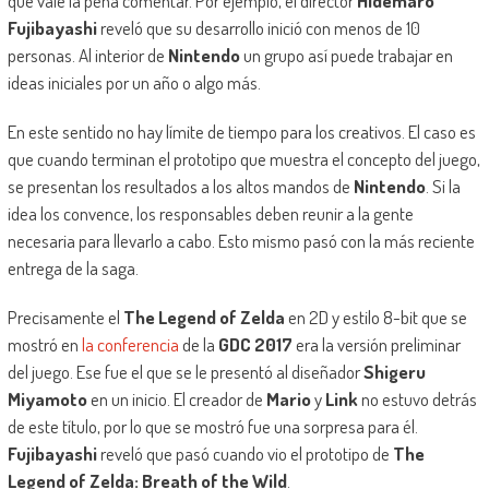
que vale la pena comentar. Por ejemplo, el director
Hidemaro
Fujibayashi
reveló que su desarrollo inició con menos de 10
personas. Al interior de
Nintendo
un grupo así puede trabajar en
ideas iniciales por un año o algo más.
En este sentido no hay límite de tiempo para los creativos. El caso es
que cuando terminan el prototipo que muestra el concepto del juego,
se presentan los resultados a los altos mandos de
Nintendo
. Si la
idea los convence, los responsables deben reunir a la gente
necesaria para llevarlo a cabo. Esto mismo pasó con la más reciente
entrega de la saga.
Precisamente el
The Legend of Zelda
en 2D y estilo 8-bit que se
mostró en
la conferencia
de la
GDC 2017
era la versión preliminar
del juego. Ese fue el que se le presentó al diseñador
Shigeru
Miyamoto
en un inicio. El creador de
Mario
y
Link
no estuvo detrás
de este título, por lo que se mostró fue una sorpresa para él.
Fujibayashi
reveló que pasó cuando vio el prototipo de
The
Legend of Zelda: Breath of the Wild
.