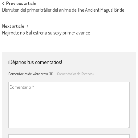
Navegación de entradas
Previous article
Disfruten del primer tráiler del anime de The Ancient Magus’ Bride
Next article
Hajimete no Gal estrena su sexy primer avance
¡Déjanos tus comentatios!
Comentarios de Wordpress (0)
Comentarios de Facebook