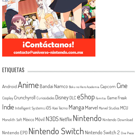
ETIQUETAS
Anime
Cine
Android
Bandai Namco
Capcom
Boku no Hero Academia
eShop
Disney
Crunchyroll
Game Freak
DLC
Cosplay
Curiosidades
Famitsu
Indie
Manga
Marvel
iOS
MCU
Intelligent Systems
Koei Tecmo
Marvel Studios
Nintendo
N3DS
Netflix
Móvil
México
Monolith Soft
Nintendo Download
Nintendo Switch
Nintendo Switch 2
Nintendo EPD
One Piece