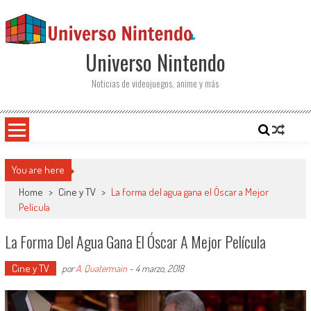
Saltar al contenido
Universo Nintendo
Noticias de videojuegos, anime y más
You are here
Home
>
Cine y TV
>
La forma del agua gana el Óscar a Mejor
Película
La Forma Del Agua Gana El Óscar A Mejor Película
Cine y TV
por
A. Quatermain
-
4 marzo, 2018