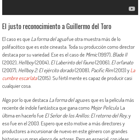
El justo reconocimiento a Guillermo del Toro
El caso es que
La forma del agua
fue otra muestra más de lo
polifacético que es este cineasta. Toda su producción como director
destaca por su variedad. Ese es el caso de
Mimic
(1997),
Blade II
(2002),
Hellboy
(2004),
El Laberinto del Fauno
(2006),
El orfanato
(2007),
Hellboy 2: El ejército dorado
(2008),
Pacific Rim
(2013) y
La
cumbre escarlata
(2015). Su fértil mente es capaz de producir casi
cualquier cosa.
Algo por lo que destaca
La forma del agua
es que es la película más
reciente de índole fantástica que gana como
Mejor Película
. La
última en hacerlo fue
El Señor de los Anillos: El retorno del Rey
, y
eso fue en el 2003. Espero que esto motive a más directores y
productores a incursionar de nuevo en este género con grandes
historias y un gran elenco de actores. Pero en especial, con ideas