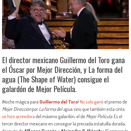
El director mexicano Guillermo del Toro gana
el Óscar por Mejor Dirección, y La forma del
agua (The Shape of Water) consigue el
galardón de Mejor Película.
¡Noche mágica para
Guillermo del Toro
!
No solo ganó
el premio de
Mejor Dirección
por
La forma del agua
, sino que también esta cinta
se hizo acreedora
del máximo galardón, el de
Mejor Película
. Es el
tercer director mexicano en conseguir la preciada estatuilla dorada,
después de
Alfonso Cuarón
y
Alejandro G. Iñárritu
. El primero lo