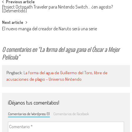
Navegación de entradas
Previous article
Project Octopath Traveler para Nintendo Switch… ¿en agosto?
[Desmentido]
Next article
El nuevo manga del creador de Naruto será una serie
0 comentarios en “
La forma del agua gana el Óscar a Mejor
Película
”
Pingback:
La forma del agua de Guillermo del Toro, libre de
acusaciones de plagio - Universo Nintendo
¡Déjanos tus comentatios!
Comentarios de Wordpress (1)
Comentarios de Facebook