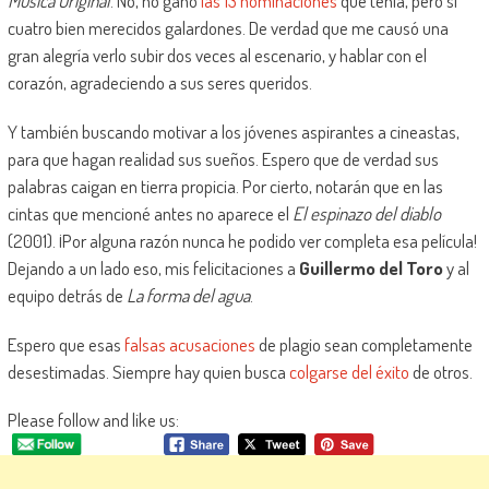
Música Original
. No, no ganó
las 13 nominaciones
que tenía, pero si
cuatro bien merecidos galardones. De verdad que me causó una
gran alegría verlo subir dos veces al escenario, y hablar con el
corazón, agradeciendo a sus seres queridos.
Y también buscando motivar a los jóvenes aspirantes a cineastas,
para que hagan realidad sus sueños. Espero que de verdad sus
palabras caigan en tierra propicia. Por cierto, notarán que en las
cintas que mencioné antes no aparece el
El espinazo del diablo
(2001). ¡Por alguna razón nunca he podido ver completa esa película!
Dejando a un lado eso, mis felicitaciones a
Guillermo del Toro
y al
equipo detrás de
La forma del agua
.
Espero que esas
falsas acusaciones
de plagio sean completamente
desestimadas. Siempre hay quien busca
colgarse del éxito
de otros.
Please follow and like us: