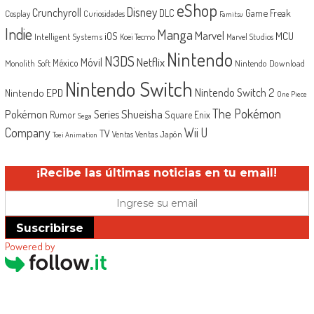
eShop
Disney
Crunchyroll
Game Freak
DLC
Cosplay
Curiosidades
Famitsu
Indie
Manga
Marvel
iOS
MCU
Intelligent Systems
Koei Tecmo
Marvel Studios
Nintendo
N3DS
Netflix
Móvil
México
Monolith Soft
Nintendo Download
Nintendo Switch
Nintendo Switch 2
Nintendo EPD
One Piece
The Pokémon
Shueisha
Pokémon
Series
Rumor
Square Enix
Sega
Company
Wii U
TV
Ventas Japón
Ventas
Toei Animation
¡Recibe las últimas noticias en tu email!
Suscribirse
Powered by