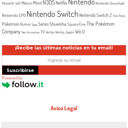
Nintendo
N3DS
Netflix
Móvil
México
Monolith Soft
Nintendo Download
Nintendo Switch
Nintendo Switch 2
Nintendo EPD
One Piece
The Pokémon
Shueisha
Pokémon
Series
Rumor
Square Enix
Sega
Company
Wii U
TV
Ventas Japón
Ventas
Toei Animation
¡Recibe las últimas noticias en tu email!
Suscribirse
Powered by
Aviso Legal