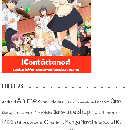
ETIQUETAS
Anime
Cine
Android
Bandai Namco
Capcom
Boku no Hero Academia
eShop
Disney
Crunchyroll
Game Freak
DLC
Cosplay
Curiosidades
Famitsu
Indie
Manga
Marvel
iOS
MCU
Intelligent Systems
Koei Tecmo
Marvel Studios