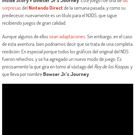
Inside Story + Bowser Jr.’s Journey
. Este juego fue una de
las
sorpresas
del
Nintendo Direct
de la semana pasada, y como su
predecesor, nuevamente es un título para el N3DS, que sigue
recibiendo juegos de gran calidad.
Aunque algunos de ellos
sean adaptaciones
. Sin embargo, en el caso
de esta aventura, bien podríamos decir que se trata de una completa
reedición. En especial porque todos los gráficos del original del NDS
fueron rehechos, y se ha agregado un nuevo modo de juego. Es
precisamente la que gira en torno al vástago del
Rey de los Koopas
, y
que lleva por nombre
Bowser Jr.’s Journey
.