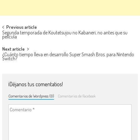
Navegación de entradas
Previous article
Segunda temporada de Koutetsujou no Kabaneri, no antes que su
película
Next article
¿Cuánto tiempo lleva en desarrollo Super Smash Bros. para Nintendo
Switch?
¡Déjanos tus comentatios!
Comentarios de Wordpress (0)
Comentarios de Facebook