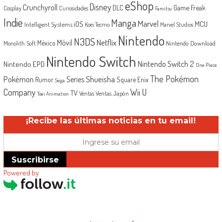
eShop
Disney
Crunchyroll
Game Freak
DLC
Cosplay
Curiosidades
Famitsu
Indie
Manga
Marvel
iOS
MCU
Intelligent Systems
Koei Tecmo
Marvel Studios
Nintendo
N3DS
Netflix
Móvil
México
Monolith Soft
Nintendo Download
Nintendo Switch
Nintendo Switch 2
Nintendo EPD
One Piece
The Pokémon
Shueisha
Pokémon
Series
Rumor
Square Enix
Sega
Company
Wii U
TV
Ventas Japón
Ventas
Toei Animation
¡Recibe las últimas noticias en tu email!
Suscribirse
Powered by