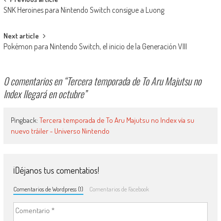
Navegación de entradas
SNK Heroines para Nintendo Switch consigue a Luong
Next article
Pokémon para Nintendo Switch, el inicio de la Generación VIII
0 comentarios en “
Tercera temporada de To Aru Majutsu no
Index llegará en octubre
”
Pingback:
Tercera temporada de To Aru Majutsu no Index vía su
nuevo tráiler - Universo Nintendo
¡Déjanos tus comentatios!
Comentarios de Wordpress (1)
Comentarios de Facebook