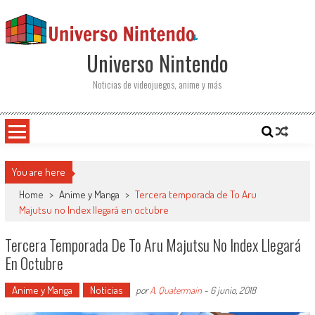
Saltar al contenido
Universo Nintendo
Noticias de videojuegos, anime y más
You are here
Home
>
Anime y Manga
>
Tercera temporada de To Aru
Majutsu no Index llegará en octubre
Tercera Temporada De To Aru Majutsu No Index Llegará
En Octubre
Anime y Manga
Noticias
por
A. Quatermain
-
6 junio, 2018