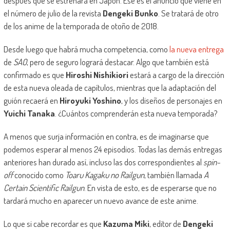
después que se estrenará en Japón. Ese es el anuncio que viene en
el número de julio de la revista
Dengeki Bunko
. Se tratará de otro
de los anime de la temporada de otoño de 2018.
Desde luego que habrá mucha competencia, como
la nueva entrega
de
SAO
, pero de seguro logrará destacar. Algo que también está
confirmado es que
Hiroshi Nishikiori
estará a cargo de la dirección
de esta nueva oleada de capítulos, mientras que la adaptación del
guión recaerá en
Hiroyuki Yoshino
, y los diseños de personajes en
Yuichi Tanaka
. ¿Cuántos comprenderán esta nueva temporada?
A menos que surja información en contra, es de imaginarse que
podemos esperar al menos 24 episodios. Todas las demás entregas
anteriores han durado así, incluso las dos correspondientes al
spin-
off
conocido como
Toaru Kagaku no Railgun
, también llamada
A
Certain Scientific Railgun
. En vista de esto, es de esperarse que no
tardará mucho en aparecer un nuevo avance de este anime.
Lo que si cabe recordar es que
Kazuma Miki
, editor de
Dengeki