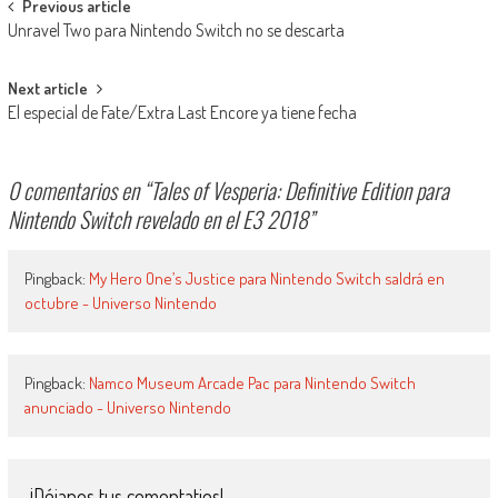
Navegación de entradas
Previous article
Unravel Two para Nintendo Switch no se descarta
Next article
El especial de Fate/Extra Last Encore ya tiene fecha
0 comentarios en “
Tales of Vesperia: Definitive Edition para
Nintendo Switch revelado en el E3 2018
”
Pingback:
My Hero One’s Justice para Nintendo Switch saldrá en
octubre - Universo Nintendo
Pingback:
Namco Museum Arcade Pac para Nintendo Switch
anunciado - Universo Nintendo
¡Déjanos tus comentatios!