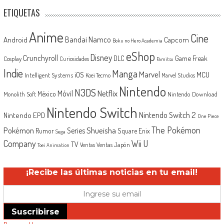
ETIQUETAS
Anime
Cine
Android
Bandai Namco
Capcom
Boku no Hero Academia
eShop
Disney
Crunchyroll
Game Freak
DLC
Cosplay
Curiosidades
Famitsu
Indie
Manga
Marvel
iOS
MCU
Intelligent Systems
Koei Tecmo
Marvel Studios
Nintendo
N3DS
Netflix
Móvil
México
Monolith Soft
Nintendo Download
Nintendo Switch
Nintendo Switch 2
Nintendo EPD
One Piece
The Pokémon
Shueisha
Pokémon
Series
Rumor
Square Enix
Sega
Company
Wii U
TV
Ventas Japón
Ventas
Toei Animation
¡Recibe las últimas noticias en tu email!
Suscribirse