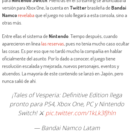
para
Nintendo Switch
. Mientras en el
streaming
se anunciaba la
versión para Xbox One, la cuenta en
Twitter
brasileña de
Bandai
Namco
revelaba
que el juego no solo llegará a esta consola, sino a
otras más.
Entre ellas el sistema de
Nintendo
. Tiempo después, cuando
aparecieron en línea
las reservas
, pues no tenía mucho caso ocultar
las cosas. Es por eso que no tardó mucho la compañía en hablar
oficialmente del asunto. Por lo dado a conocer, el juego tiene
resolución escalada y mejorada, nuevos personajes, eventos y
atuendos. La mayoría de este contenido se lanzó en Japón, pero
nunca salió de ahí.
¡Tales of Vesperia: Definitive Edition llega
pronto para PS4, Xbox One, PC y Nintendo
Switch! ⚔
pic.twitter.com/1kLk3fJhln
— Bandai Namco Latam