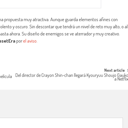
a propuesta muy atractiva. Aunque guarda elementos afines con
olento y oscuro. Sin descontar que tendrá un nivel de reto muy alto, o al
hasta ahora. Su diseño de enemigos se ve aterrador y muy creativo.
esetEra
por
el aviso
.
Next article
Del director de Crayon Shin-chan llegará Kyouryuu Shoujo Gauk
elícula
a Netfli