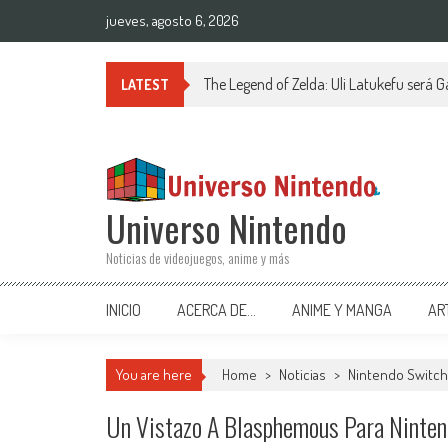
Saltar al contenido
jueves, agosto 6, 2026
The Legend of Zelda: Uli Latukefu será G
LATEST
Universo Nintendo
Noticias de videojuegos, anime y más
INICIO
ACERCA DE…
ANIME Y MANGA
AR
You are here
Home
>
Noticias
>
Nintendo Switch
Un Vistazo A Blasphemous Para Ninten