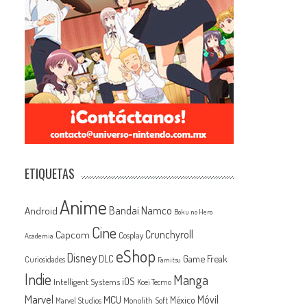
ETIQUETAS
Anime
Android
Bandai Namco
Boku no Hero
Cine
Capcom
Crunchyroll
Cosplay
Academia
eShop
Disney
Game Freak
DLC
Curiosidades
Famitsu
Indie
Manga
iOS
Intelligent Systems
Koei Tecmo
Marvel
MCU
Móvil
México
Monolith Soft
Marvel Studios