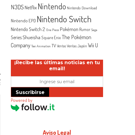
Nintendo
N3DS
Netflix
Nintendo Download
Nintendo Switch
Nintendo EPD
Nintendo Switch 2
Pokémon
Rumor
One Piece
Sega
The Pokémon
Shueisha
Series
Square Enix
Company
Wii U
TV
Ventas Japón
Ventas
Toei Animation
¡Recibe las últimas noticias en tu
email!
o
x
Suscribirse
Powered by
Aviso Legal