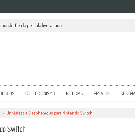
anondorf en la película live-action
TICULOS
COLECCIONISMO
NOTICIAS
PREVIOS
RESEÑ
>
Un vistazo a Blasphemous para Nintendo Switch
do Switch