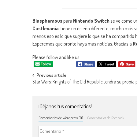
Blasphemous
para
Nintendo Switch
se ve como un
Castlevania
, tiene un diseño diferente, mucho más vi
menos eso es lo que sugiere lo que se ha compartido 
Esperemos que pronto haya más noticias. Gracias a
R
Please follow and like us:
Navegación de entradas
Previous article
Star Wars: Knights of The Old Republic tendrá su propia p
¡Déjanos tus comentatios!
Comentarios de Wordpress (0)
Comentarios de Facebook