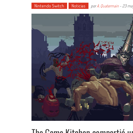
Nintendo Switch
Noticias
por
A. Quatermain
-
23 may
The Game Kitchen compartió un