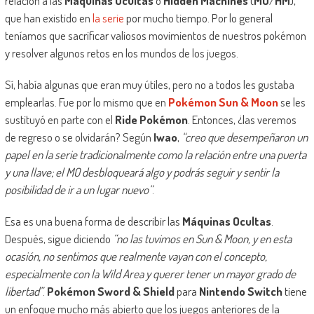
relación a las
Máquinas Ocultas
o
Hidden Machines
(
MO
/
HM
),
que han existido en
la serie
por mucho tiempo. Por lo general
teníamos que sacrificar valiosos movimientos de nuestros pokémon
y resolver algunos retos en los mundos de los juegos.
Sí, había algunas que eran muy útiles, pero no a todos les gustaba
emplearlas. Fue por lo mismo que en
Pokémon Sun & Moon
se les
sustituyó en parte con el
Ride Pokémon
. Entonces, ¿las veremos
de regreso o se olvidarán? Según
Iwao
,
“creo que desempeñaron un
papel en la serie tradicionalmente como la relación entre una puerta
y una llave; el MO desbloqueará algo y podrás seguir y sentir la
posibilidad de ir a un lugar nuevo”
.
Esa es una buena forma de describir las
Máquinas Ocultas
.
Después, sigue diciendo
“no las tuvimos en Sun & Moon, y en esta
ocasión, no sentimos que realmente vayan con el concepto,
especialmente con la Wild Area y querer tener un mayor grado de
libertad”
.
Pokémon Sword & Shield
para
Nintendo Switch
tiene
un enfoque mucho más abierto que los juegos anteriores de la