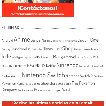
ETIQUETAS
Anime
Cine
Android
Bandai Namco
Capcom
Boku no Hero Academia
eShop
Disney
Crunchyroll
Game Freak
DLC
Cosplay
Curiosidades
Famitsu
Indie
Manga
Marvel
iOS
MCU
Intelligent Systems
Koei Tecmo
Marvel Studios
Nintendo
N3DS
Netflix
Móvil
México
Monolith Soft
Nintendo Download
Nintendo Switch
Nintendo Switch 2
Nintendo EPD
One Piece
The Pokémon
Shueisha
Pokémon
Series
Rumor
Square Enix
Sega
Company
Wii U
TV
Ventas Japón
Ventas
Toei Animation
¡Recibe las últimas noticias en tu email!