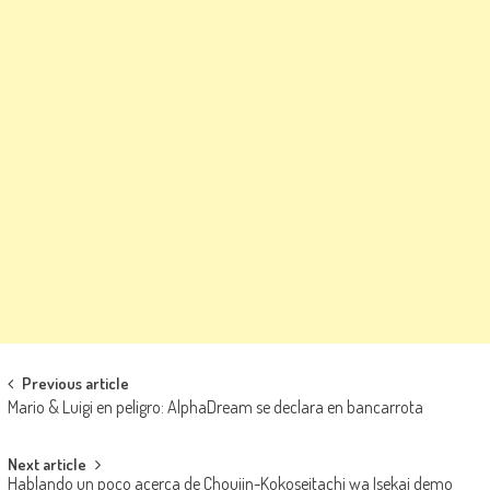
Navegación de entradas
Previous article
Mario & Luigi en peligro: AlphaDream se declara en bancarrota
Next article
Hablando un poco acerca de Choujin-Kokoseitachi wa Isekai demo