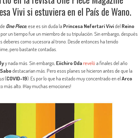
sa Vivi si estuviera en el País de Wano.
 de
One Piece
, ese es sin duda la
Princesa Nefertari Vivi
del
Reino
y por un tiempo fue un miembro de su tripulación. Sin embargo, después
sus deberes como sucesora al trono. Desde entonces ha tenido
nime, pero bastante contadas.
ly
y nada más. Sin embargo,
Eiichiro Oda
reveló
a finales del año
Sabo
destacarían más. Pero esos planes se hicieron antes de que la
us
(
COVID-19
). Es por lo que ha estado muy concentrado en el
Arco
nto más alto. ¡Hay muchas emociones!