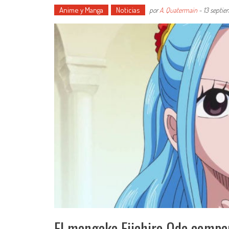
Anime y Manga
Noticias
por
A. Quatermain
-
13 septie
El mangaka Eiichiro Oda compar