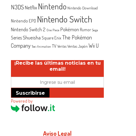
Nintendo
N3DS
Netflix
Nintendo Download
Nintendo Switch
Nintendo EPD
Nintendo Switch 2
Pokémon
Rumor
One Piece
Sega
The Pokémon
Shueisha
Series
Square Enix
Company
Wii U
TV
Ventas Japón
Ventas
Toei Animation
¡Recibe las últimas noticias en tu
email!
Suscribirse
Powered by
Aviso Legal