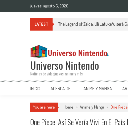
Saltar al contenido
jueves, agosto 6, 2026
The Legend of Zelda: Uli Latukefu será G
LATEST
Universo Nintendo
Noticias de videojuegos, anime y más
INICIO
ACERCA DE…
ANIME Y MANGA
AR
You are here
Home
>
Anime y Manga
>
One Piece:
One Piece: Así Se Vería Vivi En El Paí