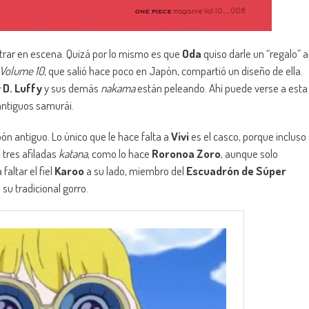
trar en escena. Quizá por lo mismo es que
Oda
quiso darle un “regalo” a
 Volume 10
, que salió hace poco en Japón, compartió un diseño de ella.
D. Luffy
y sus demás
nakama
están peleando. Ahí puede verse a esta
antiguos samurái.
n antiguo. Lo único que le hace falta a
Vivi
es el casco, porque incluso
 tres afiladas
katana
, como lo hace
Roronoa Zoro
, aunque solo
altar el fiel
Karoo
a su lado, miembro del
Escuadrón de Súper
 su tradicional gorro.