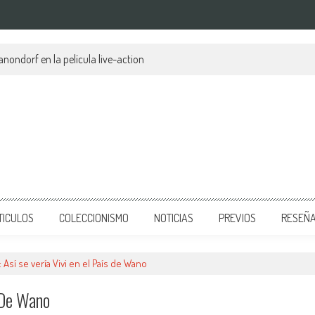
anondorf en la película live-action
TICULOS
COLECCIONISMO
NOTICIAS
PREVIOS
RESEÑ
 Así se vería Vivi en el País de Wano
s De Wano