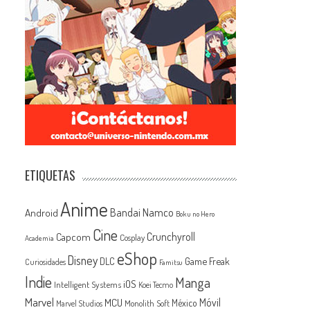
ETIQUETAS
Anime
Android
Bandai Namco
Boku no Hero
Cine
Capcom
Crunchyroll
Cosplay
Academia
eShop
Disney
Game Freak
DLC
Curiosidades
Famitsu
Indie
Manga
iOS
Intelligent Systems
Koei Tecmo
Marvel
MCU
Móvil
México
Monolith Soft
Marvel Studios