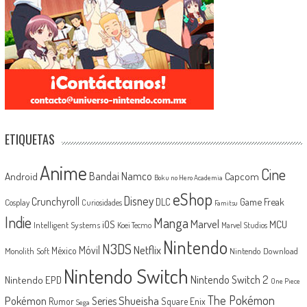
ETIQUETAS
Anime
Cine
Android
Bandai Namco
Capcom
Boku no Hero Academia
eShop
Disney
Crunchyroll
Game Freak
DLC
Cosplay
Curiosidades
Famitsu
Indie
Manga
Marvel
iOS
MCU
Intelligent Systems
Koei Tecmo
Marvel Studios
Nintendo
N3DS
Netflix
Móvil
México
Monolith Soft
Nintendo Download
Nintendo Switch
Nintendo Switch 2
Nintendo EPD
One Piece
The Pokémon
Shueisha
Pokémon
Series
Rumor
Square Enix
Sega