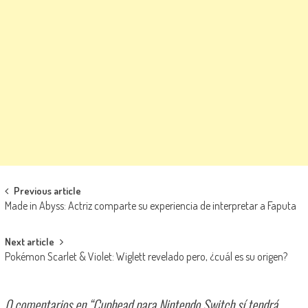
Navegación de entradas
Previous article
Made in Abyss: Actriz comparte su experiencia de interpretar a Faputa
Next article
Pokémon Scarlet & Violet: Wiglett revelado pero, ¿cuál es su origen?
0 comentarios en “
Cuphead para Nintendo Switch sí tendrá