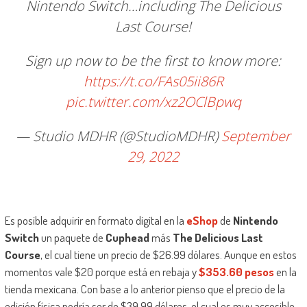
Nintendo Switch…including The Delicious
Last Course!
Sign up now to be the first to know more:
https://t.co/FAs05ii86R
pic.twitter.com/xz2OClBpwq
— Studio MDHR (@StudioMDHR)
September
29, 2022
Es posible adquirir en formato digital en la
eShop
de
Nintendo
Switch
un paquete de
Cuphead
más
The Delicious Last
Course
, el cual tiene un precio de $26.99 dólares. Aunque en estos
momentos vale $20 porque está en rebaja y
$353.60 pesos
en la
tienda mexicana. Con base a lo anterior pienso que el precio de la
edición física podría ser de $39.99 dólares, el cual es muy accesible.