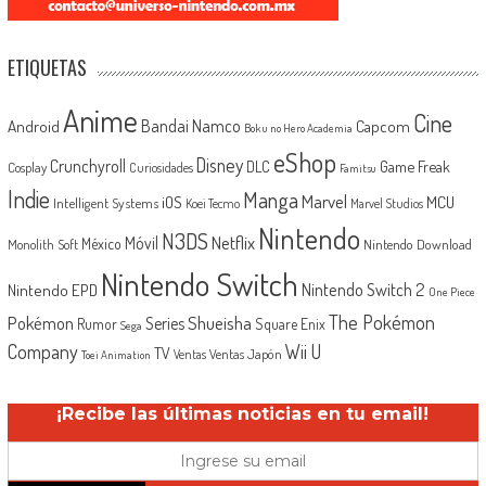
ETIQUETAS
Anime
Cine
Android
Bandai Namco
Capcom
Boku no Hero Academia
eShop
Disney
Crunchyroll
Game Freak
DLC
Cosplay
Curiosidades
Famitsu
Indie
Manga
Marvel
iOS
MCU
Intelligent Systems
Koei Tecmo
Marvel Studios
Nintendo
N3DS
Netflix
Móvil
México
Monolith Soft
Nintendo Download
Nintendo Switch
Nintendo Switch 2
Nintendo EPD
One Piece
The Pokémon
Shueisha
Pokémon
Series
Rumor
Square Enix
Sega
Company
Wii U
TV
Ventas Japón
Ventas
Toei Animation
¡Recibe las últimas noticias en tu email!