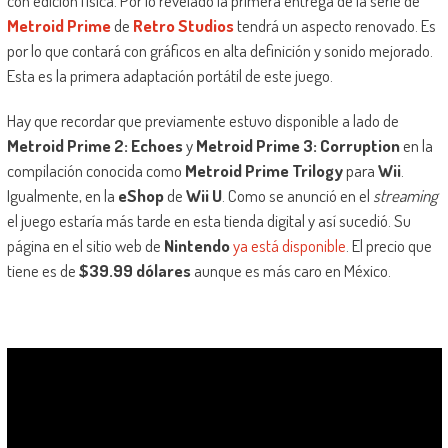
con edición física. Por lo revelado la primera entrega de la serie de
Metroid Prime
de
Retro Studios
tendrá un aspecto renovado. Es
por lo que contará con gráficos en alta definición y sonido mejorado.
Esta es la primera adaptación portátil de este juego.
Hay que recordar que previamente estuvo disponible a lado de
Metroid Prime 2: Echoes
y
Metroid Prime 3: Corruption
en la
compilación conocida como
Metroid Prime Trilogy
para
Wii
.
Igualmente, en la
eShop
de
Wii U
. Como se anunció en el
streaming
el juego estaría más tarde en esta tienda digital y así sucedió. Su
página en el sitio web de
Nintendo
ya está disponible
. El precio que
tiene es de
$39.99 dólares
aunque es más caro en México.