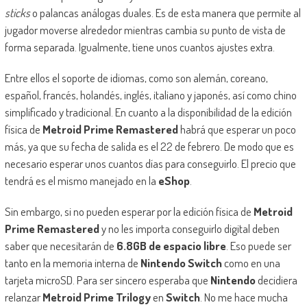
sticks
o palancas análogas duales. Es de esta manera que permite al
jugador moverse alrededor mientras cambia su punto de vista de
forma separada. Igualmente, tiene unos cuantos ajustes extra.
Entre ellos el soporte de idiomas, como son alemán, coreano,
español, francés, holandés, inglés, italiano y japonés, así como chino
simplificado y tradicional. En cuanto a la disponibilidad de la edición
física de
Metroid Prime Remastered
habrá que esperar un poco
más, ya que su fecha de salida es el 22 de febrero. De modo que es
necesario esperar unos cuantos días para conseguirlo. El precio que
tendrá es el mismo manejado en la
eShop
.
Sin embargo, si no pueden esperar por la edición física de
Metroid
Prime Remastered
y no les importa conseguirlo digital deben
saber que necesitarán de
6.8GB de espacio libre
. Eso puede ser
tanto en la memoria interna de
Nintendo Switch
como en una
tarjeta microSD. Para ser sincero esperaba que
Nintendo
decidiera
relanzar
Metroid Prime Trilogy
en
Switch
. No me hace mucha