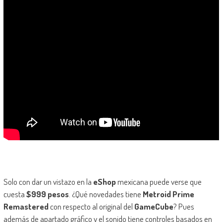
Solo con dar un vistazo en la
eShop
mexicana puede verse que
cuesta
$999 pesos
. ¿Qué novedades tiene
Metroid Prime
Remastered
con respecto al original del
GameCube
? Pues
además de apartado gráfico y el sonido tiene controles basados en