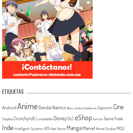
ETIQUETAS
Anime
Cine
Android
Bandai Namco
Capcom
Boku no Hero Academia
eShop
Disney
Crunchyroll
Game Freak
DLC
Cosplay
Curiosidades
Famitsu
Indie
Manga
Marvel
iOS
MCU
Intelligent Systems
Koei Tecmo
Marvel Studios