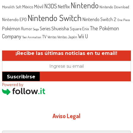
Nintendo
N3DS
Netflix
Móvil
México
Monolith Soft
Nintendo Download
Nintendo Switch
Nintendo Switch 2
Nintendo EPD
One Piece
The Pokémon
Shueisha
Pokémon
Series
Rumor
Square Enix
Sega
Company
Wii U
TV
Ventas Japón
Ventas
Toei Animation
¡Recibe las últimas noticias en tu email!
Suscribirse
Powered by
Aviso Legal