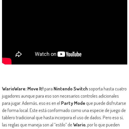
WarioWare: Move It!
para
Nintendo Switch
soporta hasta cuatro
jugadores aunque para eso son necesarios controles adicionales
para jugar. Además, eso es en el
Party Mode
que puede disfrutarse
de forma local. Este está conformado como una especie de juego de
tablero tradicional que hasta incorpora el uso de dados. Pero eso sí,
las reglas que maneja son al “estilo” de
Wario
, por lo que pueden