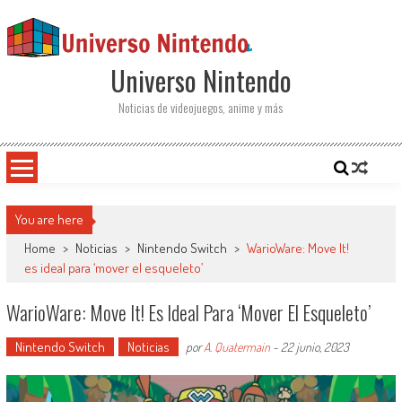
Saltar al contenido
Universo Nintendo
Noticias de videojuegos, anime y más
You are here
Home
>
Noticias
>
Nintendo Switch
>
WarioWare: Move It!
es ideal para ‘mover el esqueleto’
WarioWare: Move It! Es Ideal Para ‘mover El Esqueleto’
Nintendo Switch
Noticias
por
A. Quatermain
-
22 junio, 2023