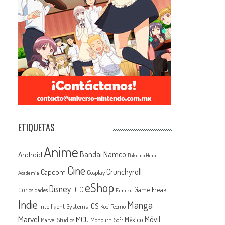
ETIQUETAS
Anime
Android
Bandai Namco
Boku no Hero
Cine
Capcom
Crunchyroll
Cosplay
Academia
eShop
Disney
Game Freak
DLC
Curiosidades
Famitsu
Indie
Manga
iOS
Intelligent Systems
Koei Tecmo
Marvel
MCU
Móvil
México
Monolith Soft
Marvel Studios