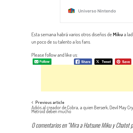
Esta semana habrá varios otros diseños de
Miku
a lad
un poco de su talento a los fans.
Please follow and like us:
Navegación de entradas
Previous article
Adiós al creador de Cobra, a quien Berserk, Devil May Cry
Metroid deben mucho
0 comentarios en “
Mira a Hatsune Miku y Chatot 