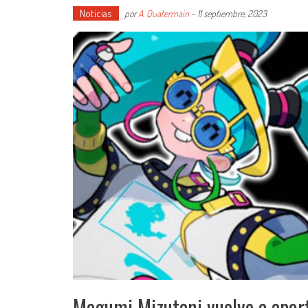
Noticias
por
A. Quatermain
-
11 septiembre, 2023
Megumi Mizutani vuelve a aport