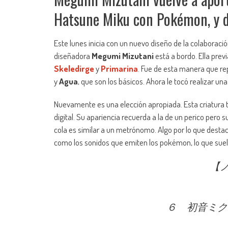
Hatsune Miku con Pokémon, y d
Este lunes inicia con un nuevo diseño de la colaboraci
diseñadora
Megumi Mizutani
está a bordo. Ella pre
Skeledirge
y
Primarina
. Fue de esta manera que r
y
Agua
, que son los básicos. Ahora le tocó realizar una
Nuevamente es una elección apropiada. Esta criatura t
digital. Su apariencia recuerda a la de un perico pero 
cola es similar a un metrónomo. Algo por lo que destac
como los sonidos que emiten los pokémon, lo que suel
【
６ 初音ミク