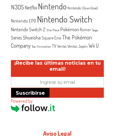
Nintendo
N3DS
Netflix
Nintendo Download
Nintendo Switch
Nintendo EPD
Nintendo Switch 2
Pokémon
Rumor
One Piece
Sega
The Pokémon
Shueisha
Series
Square Enix
Company
Wii U
TV
Ventas Japón
Ventas
Toei Animation
¡Recibe las últimas noticias en tu
email!
Suscribirse
Powered by
Aviso Legal