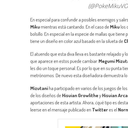
(@PokeMikuVO
En especial para confundir a posibles enemigos y salir
Miku
mientras está cantando. En el caso de
Miku
los 
bolsillo. En especial en la especie de mallas que tien
tiene un diseño en color azul basado en la silueta de
C
El atuendo que esta diva lleva es bastante relajado y
que aparece en estos puede cambiar.
Megumi Mizut
les dio un toque personal. Es por lo que en su punta t
metrónomos. De nuevo esta diseñadora demuestra lo ve
Mizutani
ha participado en varios de los juegos de los
de los diseños de
Hisuian Growlithe
y
Hisuian Arca
aportaciones de esta artista. Ahora, ¿qué tipo es des
leerse en el mensaje publicado en
Twitter
es el
Nor