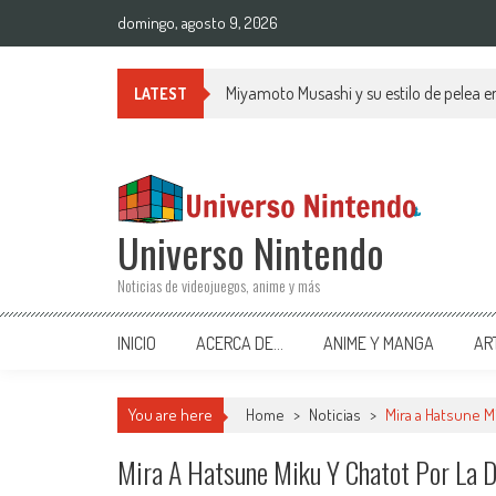
Saltar al contenido
domingo, agosto 9, 2026
Miyamoto Musashi y su estilo de pelea 
LATEST
Universo Nintendo
Noticias de videojuegos, anime y más
INICIO
ACERCA DE…
ANIME Y MANGA
AR
You are here
Home
>
Noticias
>
Mira a Hatsune 
Mira A Hatsune Miku Y Chatot Por La 