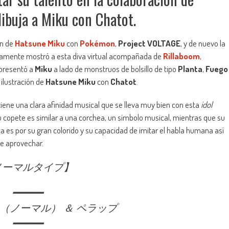
ibuja a Miku con Chatot.
ón de
Hatsune Miku
con
Pokémon
,
Project VOLTAGE
, y de nuevo la
viamente mostró a esta diva virtual acompañada de
Rillaboom
,
epresentó a
Miku
a lado de monstruos de bolsillo de tipo
Planta
,
Fuego
 ilustración de
Hatsune Miku
con
Chatot
.
iene una clara afinidad musical que se lleva muy bien con esta
idol
su copete es similar a una corchea, un símbolo musical, mientras que su
a es por su gran colorido y su capacidad de imitar el habla humana así
e aprovechar.
ノーマルタイプ】
━━━━━
（ノーマル） ＆ ペラップ
━━━━━