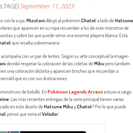
LTAGE)
September 11, 2023
se con la suya.
Mizutani
dibujó al pokémon
Chatot
a lado de
Hatsune
colores que aparecen en su ropa recuerdan a los de este monstruo de
e puestas y sobre las que puede verse una enorme playera blanca. Esta
hatot
que resalta sobremanera.
 lo acompaña con un par de lentes. Según su arte conceptual la imagen
ani
decidió respetar la coloración de las coletas de
Miku
pero también
ienen una coloración distinta y aparecen broches que recuerdan a
rsátil que es con sus ilustraciones.
 monstruos de bolsillo. En
Pokémon Legends Arceus
estuvo a cargo
nine
. Las más recientes entregas de la serie principal tienen varias
tacado en este diseño de
Hatsune Miku
y
Chatot
? Por lo que puede
mal
; pensé que sería el
Volador
.