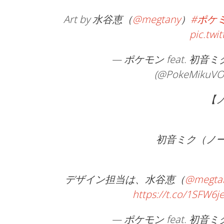
Art by 水谷恵（
@megtany
）
#ポケ
pic.twi
— ポケモン feat. 初音ミ
(@PokeMikuVO
【
初音ミク（ノ
デザイン担当は、水谷恵（
@megta
https://t.co/1SFW6je
— ポケモン feat. 初音ミ