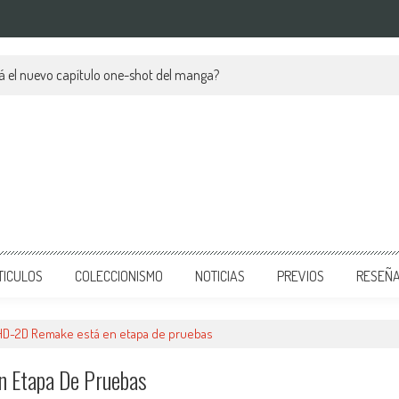
á el nuevo capítulo one-shot del manga?
TICULOS
COLECCIONISMO
NOTICIAS
PREVIOS
RESEÑ
I HD-2D Remake está en etapa de pruebas
n Etapa De Pruebas