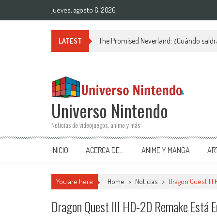
Saltar al contenido
jueves, agosto 6, 2026
The Promised Neverland: ¿Cuándo saldr
LATEST
Universo Nintendo
Noticias de videojuegos, anime y más
INICIO
ACERCA DE…
ANIME Y MANGA
AR
You are here
Home
>
Noticias
>
Dragon Quest II
Dragon Quest III HD-2D Remake Está E