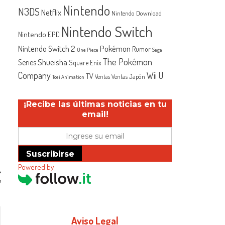
Nintendo
N3DS
Netflix
Nintendo Download
Nintendo Switch
Nintendo EPD
Nintendo Switch 2
Pokémon
Rumor
One Piece
Sega
The Pokémon
Shueisha
Series
Square Enix
Company
Wii U
TV
Ventas Japón
Ventas
Toei Animation
¡Recibe las últimas noticias en tu
email!
Suscribirse
Powered by
?
Aviso Legal