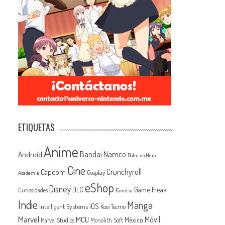
ETIQUETAS
Anime
Android
Bandai Namco
Boku no Hero
Cine
Capcom
Crunchyroll
Cosplay
Academia
eShop
Disney
Game Freak
DLC
Curiosidades
Famitsu
Indie
Manga
iOS
Intelligent Systems
Koei Tecmo
Marvel
MCU
Móvil
México
Monolith Soft
Marvel Studios