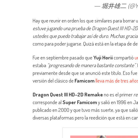
— 堀井雄二 (@Yuj
Hay que reunir en orden los que similares para borrar u
estuve jugando una prueba de Dragon Quest III HD-2D R
ustedes que puedo trabajar así de duro. Muchas gracia
como para poder jugarse. Quizá está en la etapa de de
Fue en septiembre pasado que
Yuji Horii
compartió
u
estaba
“progresando de manera bastante constante”
.
previamente desde que se anunció este título. Eso fue
versión del clásico de
Famicom
lleva más de tres año
Dragon Quest III HD-2D Remake
no es el primer
r
corresponde al
Super Famicom
y salió en 1996 en J
publicado en 2000 y que tuvo más suerte, ya que salió
diversas plataformas pero la reedición que está en c