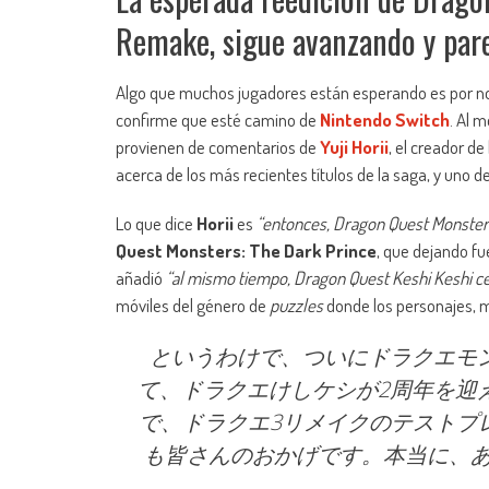
Remake, sigue avanzando y pare
Algo que muchos jugadores están esperando es por no
confirme que esté camino de
Nintendo Switch
. Al m
provienen de comentarios de
Yuji Horii
, el creador de
acerca de los más recientes títulos de la saga, y uno d
Lo que dice
Horii
es
“entonces, Dragon Quest Monsters 
Quest Monsters: The Dark Prince
, que dejando fu
añadió
“al mismo tiempo, Dragon Quest Keshi Keshi ce
móviles del género de
puzzles
donde los personajes, 
というわけで、ついにドラクエモ
て、ドラクエけしケシが2周年を迎
で、ドラクエ3リメイクのテストプ
も皆さんのおかげです。本当に、