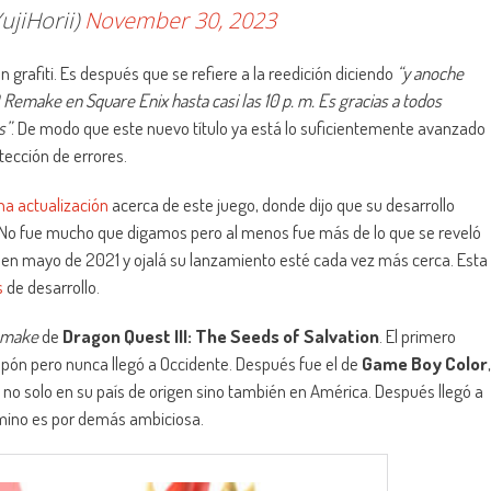
iHorii)
November 30, 2023
n grafiti. Es después que se refiere a la reedición diciendo
“y anoche
emake en Square Enix hasta casi las 10 p. m. Es gracias a todos
s”
. De modo que este nuevo título ya está lo suficientemente avanzado
tección de errores.
na actualización
acerca de este juego, donde dijo que su desarrollo
 No fue mucho que digamos pero al menos fue más de lo que se reveló
 en mayo de 2021 y ojalá su lanzamiento esté cada vez más cerca. Esta
s
de desarrollo.
emake
de
Dragon Quest III: The Seeds of Salvation
. El primero
apón pero nunca llegó a Occidente. Después fue el de
Game Boy Color
,
 no solo en su país de origen sino también en América. Después llegó a
amino es por demás ambiciosa.