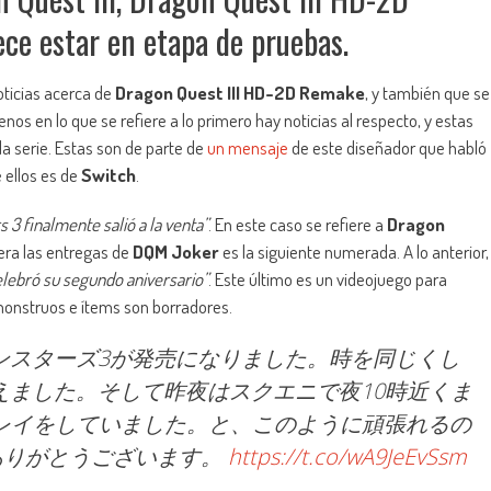
ce estar en etapa de pruebas.
ticias acerca de
Dragon Quest III HD-2D Remake
, y también que se
enos en lo que se refiere a lo primero hay noticias al respecto, y estas
 la serie. Estas son de parte de
un mensaje
de este diseñador que habló
e ellos es de
Switch
.
3 finalmente salió a la venta”
. En este caso se refiere a
Dragon
era las entregas de
DQM Joker
es la siguiente numerada. A lo anterior,
lebró su segundo aniversario”
. Este último es un videojuego para
monstruos e ítems son borradores.
ンスターズ3が発売になりました。時を同じくし
えました。そして昨夜はスクエニで夜10時近くま
レイをしていました。と、このように頑張れるの
ありがとうございます。
https://t.co/wA9JeEvSsm