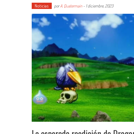
Noticias
por
A. Quatermain
-
1 diciembre, 2023
La esperada reedición de Dragon