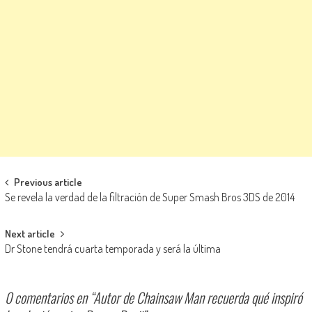
Navegación de entradas
Previous article
Se revela la verdad de la filtración de Super Smash Bros 3DS de 2014
Next article
Dr Stone tendrá cuarta temporada y será la última
0 comentarios en “
Autor de Chainsaw Man recuerda qué inspiró