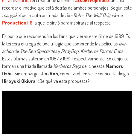
esta revelación
el creador de la serie,
Tatsuki Fujimoto
, decidió
recordar el motivo que está detrás de ambos personajes. Según este
mangaka
fue la cinta animada de
Jin-Roh – The Wolf Brigade
de
Production I.G
la que le sirvió para inspirarse al respecto.
Es por lo que recomendó a los fans que vieran este filme de 1999. Es
la tercera entrega de una trilogía que comprende las películas
live-
action
de
The Red Spectacles
y
StrayDog: Kerberos Panzer Cops
.
Estas últimas salieron en 1987 y 1991, respectivamente. En conjunto
forman una tríada llamada
Kerberos Saga
del cineasta
Mamoru
Oshii
. Sin embargo,
Jin-Roh
, como también se le conoce, la dirigió
Hiroyuki Okiura
. ¿De qué va esta propuesta?