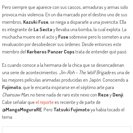
Pero siempre que aparece con sus cascos, armaduras y armas solo
provoca más violencia. En un día marcado por el destino uno de sus
miembros,
Kazuki Fuse
, se niega a dispararle a una jovencita. Ella
es integrante de
La Secta
y llevaba una bomba, la cual explota. La
muchacha muere en el acto y
Fuse
sobrevive pero lo someten a una
revaluación por desobedecer sus órdenes. Desde entonces este
miembro del
Kerberos Panzer Cops
trata de entender qué pasó.
Es cuando conoce a la hermana de la chica que se desencadenan
una serie de acontecimientos.
Jin-Roh – The Wolf Brigade
es una de
las mejores películas animadas producidas en Japón. Conociendo a
Fujimoto
, que le encanta inspirarse en el séptimo arte para
Chainsaw Man
, no tiene nada de raro este nexo con
Reze
y
Denji
.
Cabe señalar que
el reporte
es reciente y de parte de
@MangaMoguraRE
. Pero
Tatsuki Fujimoto
ya había tocado el
tema.