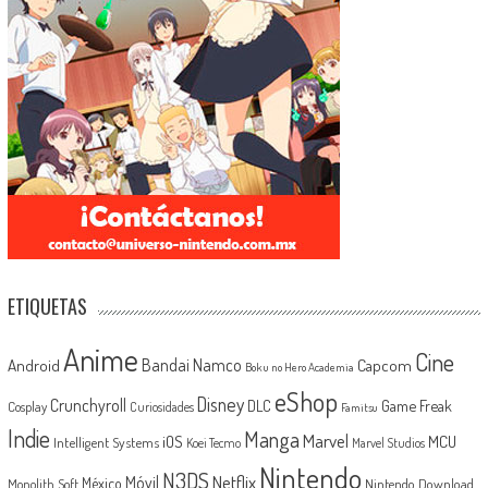
ETIQUETAS
Anime
Cine
Android
Bandai Namco
Capcom
Boku no Hero Academia
eShop
Disney
Crunchyroll
Game Freak
DLC
Cosplay
Curiosidades
Famitsu
Indie
Manga
Marvel
iOS
MCU
Intelligent Systems
Koei Tecmo
Marvel Studios
Nintendo
N3DS
Netflix
Móvil
México
Monolith Soft
Nintendo Download