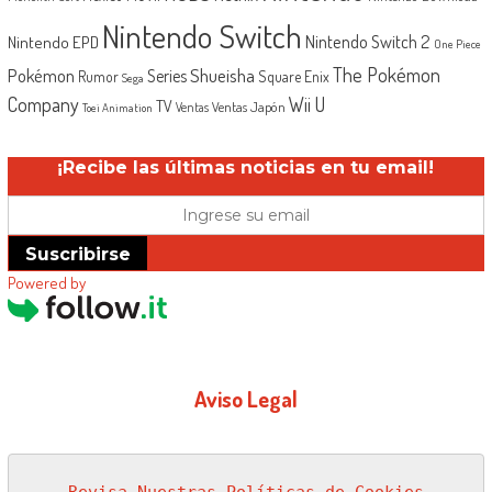
Nintendo Switch
Nintendo Switch 2
Nintendo EPD
One Piece
The Pokémon
Shueisha
Pokémon
Series
Rumor
Square Enix
Sega
Company
Wii U
TV
Ventas Japón
Ventas
Toei Animation
¡Recibe las últimas noticias en tu email!
Suscribirse
Powered by
Aviso Legal