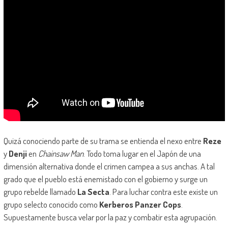
Quizá conociendo parte de su trama se entienda el nexo entre
Reze
y
Denji
en
Chainsaw Man
. Todo toma lugar en el Japón de una
dimensión alternativa donde el crimen campea a sus anchas. A tal
grado que el pueblo está enemistado con el gobierno y surge un
grupo rebelde llamado
La Secta
. Para luchar contra este existe un
grupo selecto conocido como
Kerberos Panzer Cops
.
Supuestamente busca velar por la paz y combatir esta agrupación.