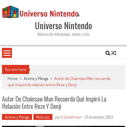
Saltar al contenido
Universo Nintendo
Noticias de videojuegos, anime y más
You are here
Home
>
Anime y Manga
>
Autor de Chainsaw Man recuerda
qué inspiró la relación entre Reze y Denji
Autor De Chainsaw Man Recuerda Qué Inspiró La
Relación Entre Reze Y Denji
Anime y Manga
Noticias
por
A. Quatermain
-
21 diciembre, 2023