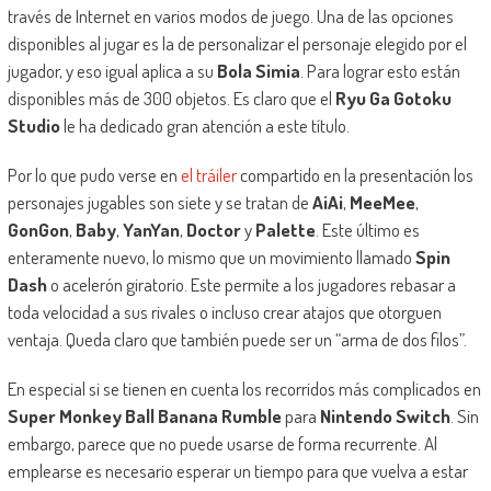
través de Internet en varios modos de juego. Una de las opciones
disponibles al jugar es la de personalizar el personaje elegido por el
jugador, y eso igual aplica a su
Bola Simia
. Para lograr esto están
disponibles más de 300 objetos. Es claro que el
Ryu Ga Gotoku
Studio
le ha dedicado gran atención a este título.
Por lo que pudo verse en
el tráiler
compartido en la presentación los
personajes jugables son siete y se tratan de
AiAi
,
MeeMee
,
GonGon
,
Baby
,
YanYan
,
Doctor
y
Palette
. Este último es
enteramente nuevo, lo mismo que un movimiento llamado
Spin
Dash
o acelerón giratorio. Este permite a los jugadores rebasar a
toda velocidad a sus rivales o incluso crear atajos que otorguen
ventaja. Queda claro que también puede ser un “arma de dos filos”.
En especial si se tienen en cuenta los recorridos más complicados en
Super Monkey Ball Banana Rumble
para
Nintendo Switch
. Sin
embargo, parece que no puede usarse de forma recurrente. Al
emplearse es necesario esperar un tiempo para que vuelva a estar