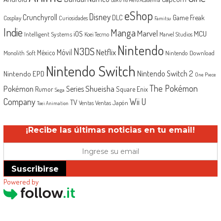
eShop
Disney
Crunchyroll
Game Freak
DLC
Cosplay
Curiosidades
Famitsu
Indie
Manga
Marvel
iOS
MCU
Intelligent Systems
Koei Tecmo
Marvel Studios
Nintendo
N3DS
Netflix
Móvil
México
Monolith Soft
Nintendo Download
Nintendo Switch
Nintendo Switch 2
Nintendo EPD
One Piece
The Pokémon
Shueisha
Pokémon
Series
Rumor
Square Enix
Sega
Company
Wii U
TV
Ventas Japón
Ventas
Toei Animation
¡Recibe las últimas noticias en tu email!
Suscribirse
Powered by