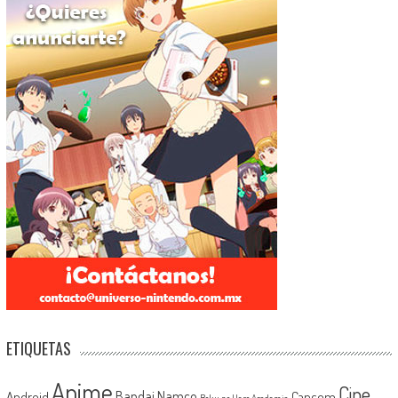
ETIQUETAS
Anime
Cine
Android
Bandai Namco
Capcom
Boku no Hero Academia