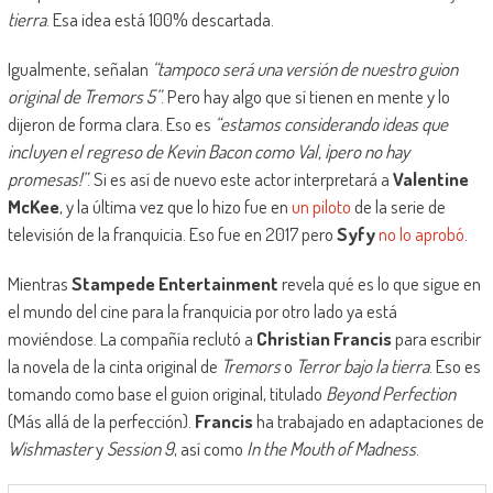
tierra
. Esa idea está 100% descartada.
Igualmente, señalan
“tampoco será una versión de nuestro guion
original de Tremors 5”
. Pero hay algo que sí tienen en mente y lo
dijeron de forma clara. Eso es
“estamos considerando ideas que
incluyen el regreso de Kevin Bacon como Val, ¡pero no hay
promesas!”
. Si es así de nuevo este actor interpretará a
Valentine
McKee
, y la última vez que lo hizo fue en
un piloto
de la serie de
televisión de la franquicia. Eso fue en 2017 pero
Syfy
no lo aprobó
.
Mientras
Stampede Entertainment
revela qué es lo que sigue en
el mundo del cine para la franquicia por otro lado ya está
moviéndose. La compañía reclutó a
Christian Francis
para escribir
la novela de la cinta original de
Tremors
o
Terror bajo la tierra
. Eso es
tomando como base el guion original, titulado
Beyond Perfection
(Más allá de la perfección).
Francis
ha trabajado en adaptaciones de
Wishmaster
y
Session 9
, así como
In the Mouth of Madness
.