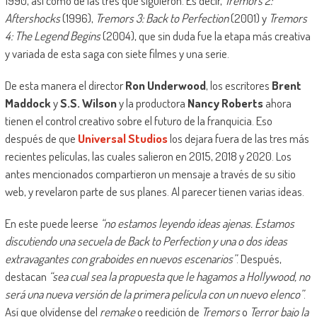
1990, así como de las tres que siguieron. Es decir,
Tremors 2:
Aftershocks
(1996),
Tremors 3: Back to Perfection
(2001) y
Tremors
4: The Legend Begins
(2004), que sin duda fue la etapa más creativa
y variada de esta saga con siete filmes y una serie.
De esta manera el director
Ron Underwood
, los escritores
Brent
Maddock
y
S.S. Wilson
y la productora
Nancy Roberts
ahora
tienen el control creativo sobre el futuro de la franquicia. Eso
después de que
Universal Studios
los dejara fuera de las tres más
recientes películas, las cuales salieron en 2015, 2018 y 2020. Los
antes mencionados compartieron un mensaje a través de su sitio
web, y revelaron parte de sus planes. Al parecer tienen varias ideas.
En este puede leerse
“no estamos leyendo ideas ajenas. Estamos
discutiendo una secuela de Back to Perfection y una o dos ideas
extravagantes con graboides en nuevos escenarios”
. Después,
destacan
“sea cual sea la propuesta que le hagamos a Hollywood, no
será una nueva versión de la primera película con un nuevo elenco”
.
Así que olvídense del
remake
o reedición de
Tremors
o
Terror bajo la