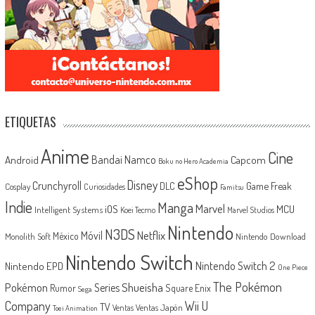
ETIQUETAS
Anime
Cine
Android
Bandai Namco
Capcom
Boku no Hero Academia
eShop
Disney
Crunchyroll
Game Freak
DLC
Cosplay
Curiosidades
Famitsu
Indie
Manga
Marvel
iOS
MCU
Intelligent Systems
Koei Tecmo
Marvel Studios
Nintendo
N3DS
Netflix
Móvil
México
Monolith Soft
Nintendo Download
Nintendo Switch
Nintendo Switch 2
Nintendo EPD
One Piece
The Pokémon
Shueisha
Pokémon
Series
Rumor
Square Enix
Sega
Company
Wii U
TV
Ventas Japón
Ventas
Toei Animation