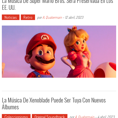
La Música De Super Mario Bros. Será Preservada En Los
EE. UU.
Noticias
Retro
por
A. Quatermain
-
12 abril, 2023
La Música De Xenoblade Puede Ser Tuya Con Nuevos
Álbumes
Coleccionismo
Original Soundtrack
por
A. Quatermain
-
4 abril, 2023