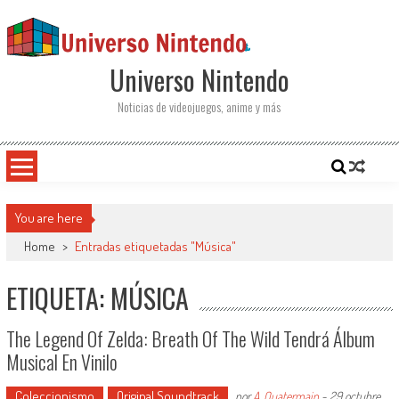
Saltar al contenido
Universo Nintendo
Noticias de videojuegos, anime y más
You are here
Home
>
Entradas etiquetadas "Música"
ETIQUETA: MÚSICA
The Legend Of Zelda: Breath Of The Wild Tendrá Álbum
Musical En Vinilo
Coleccionismo
Original Soundtrack
por
A. Quatermain
-
29 octubre,