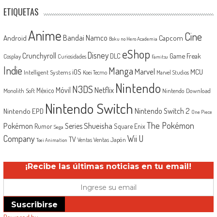
ETIQUETAS
Anime
Cine
Android
Bandai Namco
Capcom
Boku no Hero Academia
eShop
Disney
Crunchyroll
Game Freak
DLC
Cosplay
Curiosidades
Famitsu
Indie
Manga
Marvel
iOS
MCU
Intelligent Systems
Koei Tecmo
Marvel Studios
Nintendo
N3DS
Netflix
Móvil
México
Monolith Soft
Nintendo Download
Nintendo Switch
Nintendo Switch 2
Nintendo EPD
One Piece
The Pokémon
Shueisha
Pokémon
Series
Rumor
Square Enix
Sega
Company
Wii U
TV
Ventas Japón
Ventas
Toei Animation
¡Recibe las últimas noticias en tu email!
Suscribirse