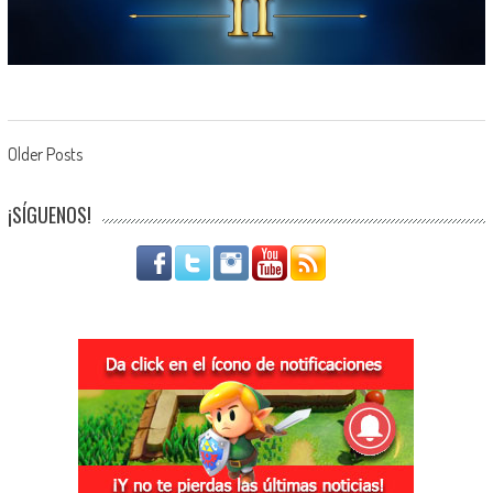
Navegación de entradas
Older Posts
¡SÍGUENOS!