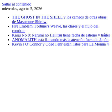
Saltar al contenido
miércoles, agosto 5, 2026
THE GHOST IN THE SHELL y los cameos de otras obras
de Masamune Shirow
Fire Emblem: Fortune’s Weave, las clases y el flujo del
combate
Kaiju No 8: Narumi no Heijitsu tiene fecha de estreno y tráiler
ANOMALITH está llamando más la atención fuera de Japón
Kevin J O’Connor y Oded Fehr están listos para La Momia 4