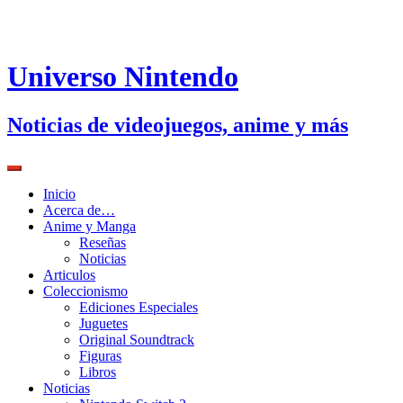
Universo Nintendo
Noticias de videojuegos, anime y más
Inicio
Acerca de…
Anime y Manga
Reseñas
Noticias
Articulos
Coleccionismo
Ediciones Especiales
Juguetes
Original Soundtrack
Figuras
Libros
Noticias