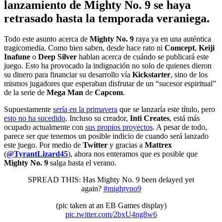
lanzamiento de Mighty No. 9 se haya
retrasado hasta la temporada veraniega.
Todo este asunto acerca de
Mighty No. 9
raya ya en una auténtica
tragicomedia. Como bien saben, desde hace rato ni
Comcept
,
Keiji
Inafune
o
Deep Silver
hablan acerca de cuándo se publicará este
juego. Esto ha provocado la indignación no solo de quienes dieron
su dinero para financiar su desarrollo vía
Kickstarter
, sino de los
mismos jugadores que esperaban disfrutar de un “sucesor espiritual”
de la serie de
Mega Man
de
Capcom
.
Supuestamente
sería en la primavera
que se lanzaría este título, pero
esto no ha sucedido
. Incluso su creador,
Inti Creates
, está más
ocupado actualmente con
sus propios proyectos
. A pesar de todo,
parece ser que tenemos un posible indicio de cuando será lanzado
este juego. Por medio de
Twitter
y gracias a
Mattrex
(
@TyrantLizard45
), ahora nos enteramos que es posible que
Mighty No. 9
salga hasta el verano.
SPREAD THIS: Has Mighty No. 9 been delayed yet
again?
#mightyno9
(pic taken at an EB Games display)
pic.twitter.com/2bxU4ng8w6