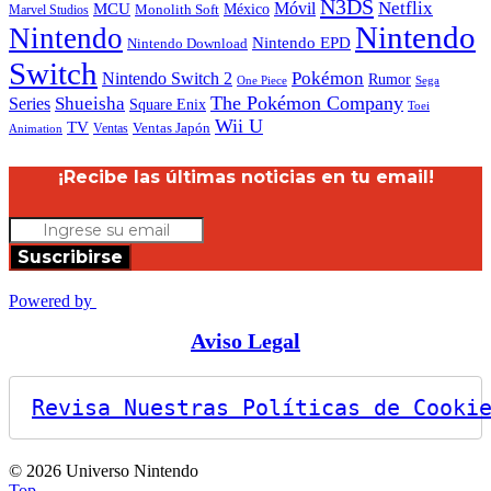
N3DS
Netflix
MCU
Móvil
México
Marvel Studios
Monolith Soft
Nintendo
Nintendo
Nintendo EPD
Nintendo Download
Switch
Nintendo Switch 2
Pokémon
Rumor
Sega
One Piece
The Pokémon Company
Shueisha
Series
Square Enix
Toei
Wii U
TV
Ventas
Ventas Japón
Animation
¡Recibe las últimas noticias en tu email!
Suscribirse
Powered by
Aviso Legal
Revisa Nuestras Políticas de Cooki
© 2026 Universo Nintendo
Top