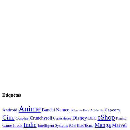
Etiquetas
Anime
Android
Bandai Namco
Capcom
Boku no Hero Academia
eShop
Cine
Disney
Crunchyroll
DLC
Cosplay
Curiosidades
Famitsu
Indie
Manga
Marvel
iOS
Game Freak
Intelligent Systems
Koei Tecmo