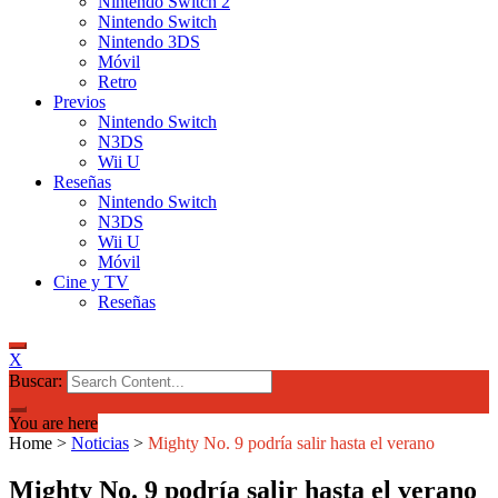
Nintendo Switch 2
Nintendo Switch
Nintendo 3DS
Móvil
Retro
Previos
Nintendo Switch
N3DS
Wii U
Reseñas
Nintendo Switch
N3DS
Wii U
Móvil
Cine y TV
Reseñas
X
Buscar:
You are here
Home
>
Noticias
>
Mighty No. 9 podría salir hasta el verano
Mighty No. 9 podría salir hasta el verano