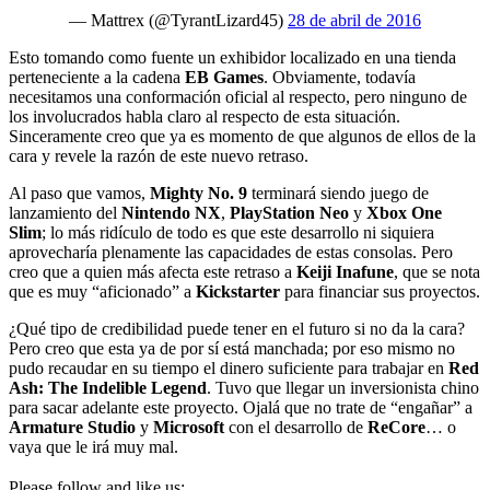
— Mattrex (@TyrantLizard45)
28 de abril de 2016
Esto tomando como fuente un exhibidor localizado en una tienda
perteneciente a la cadena
EB Games
. Obviamente, todavía
necesitamos una conformación oficial al respecto, pero ninguno de
los involucrados habla claro al respecto de esta situación.
Sinceramente creo que ya es momento de que algunos de ellos de la
cara y revele la razón de este nuevo retraso.
Al paso que vamos,
Mighty No. 9
terminará siendo juego de
lanzamiento del
Nintendo NX
,
PlayStation Neo
y
Xbox One
Slim
; lo más ridículo de todo es que este desarrollo ni siquiera
aprovecharía plenamente las capacidades de estas consolas. Pero
creo que a quien más afecta este retraso a
Keiji Inafune
, que se nota
que es muy “aficionado” a
Kickstarter
para financiar sus proyectos.
¿Qué tipo de credibilidad puede tener en el futuro si no da la cara?
Pero creo que esta ya de por sí está manchada; por eso mismo no
pudo recaudar en su tiempo el dinero suficiente para trabajar en
Red
Ash: The Indelible Legend
. Tuvo que llegar un inversionista chino
para sacar adelante este proyecto. Ojalá que no trate de “engañar” a
Armature Studio
y
Microsoft
con el desarrollo de
ReCore
… o
vaya que le irá muy mal.
Please follow and like us: