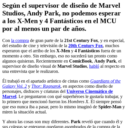
Según el supervisor de diseño de Marvel
Studios, Andy Park, no podemos esperar
a los X-Men y 4 Fantásticos en el MCU
por al menos un par de años.
Con
la compra
de gran parte de la
21st Century Fox
, y en especial,
del estudio de cine y televisión de la
20th Century Fox
, muchos
esperaron que el arribo de los
X-Men
y
4 Fantásticos
fuera de un
momento a otro. Sin embargo, eso no sucederá tan pronto como
algunos quisieran. Recientemente en
ComicBook
,
Andy Park
, el
supervisor de diseño visual de
Marvel Studios
,
habló
al respecto en
una entrevista que le realizaron.
Él trabajó en el apartado artístico de cintas como
Guardians of the
Galaxy Vol. 2
y
Thor: Ragnarok
, en aspectos como diseño de
personajes, disfraces y criaturas del
Universo Cinemático de
Marvel
. Le preguntaron con qué superhéroes le gustaría trabajar, y
lo primero que mencionó fueron los
Hombres X
. Él siempre pensó
que eso nunca iba a pasar, pero lo mismo imaginó de
Spider-Man
y
miren la situación actual.
Y ahora las cosas son muy diferentes.
Park
reveló que cuando él y
sus colegas se enteraron quedaron asombrados de la compra de la