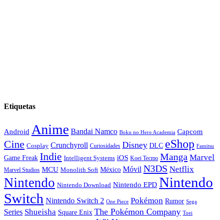
Etiquetas
Anime
Android
Bandai Namco
Capcom
Boku no Hero Academia
eShop
Cine
Disney
Crunchyroll
DLC
Cosplay
Curiosidades
Famitsu
Indie
Manga
Marvel
iOS
Game Freak
Intelligent Systems
Koei Tecmo
N3DS
Netflix
MCU
Móvil
México
Marvel Studios
Monolith Soft
Nintendo
Nintendo
Nintendo EPD
Nintendo Download
Switch
Nintendo Switch 2
Pokémon
Rumor
Sega
One Piece
The Pokémon Company
Shueisha
Series
Square Enix
Toei