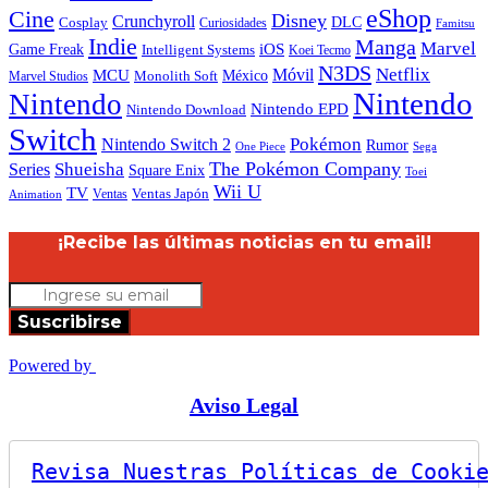
eShop
Cine
Disney
Crunchyroll
DLC
Cosplay
Curiosidades
Famitsu
Indie
Manga
Marvel
iOS
Game Freak
Intelligent Systems
Koei Tecmo
N3DS
Netflix
MCU
Móvil
México
Marvel Studios
Monolith Soft
Nintendo
Nintendo
Nintendo EPD
Nintendo Download
Switch
Nintendo Switch 2
Pokémon
Rumor
Sega
One Piece
The Pokémon Company
Shueisha
Series
Square Enix
Toei
Wii U
TV
Ventas
Ventas Japón
Animation
¡Recibe las últimas noticias en tu email!
Suscribirse
Powered by
Aviso Legal
Revisa Nuestras Políticas de Cooki