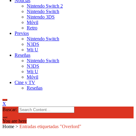
Noticias
Nintendo Switch 2
Nintendo Switch
Nintendo 3DS
Móvil
Retro
Previos
Nintendo Switch
N3DS
Wii U
Reseñas
Nintendo Switch
N3DS
Wii U
Móvil
Cine y TV
Reseñas
X
Buscar:
You are here
Home
>
Entradas etiquetadas "Overlord"