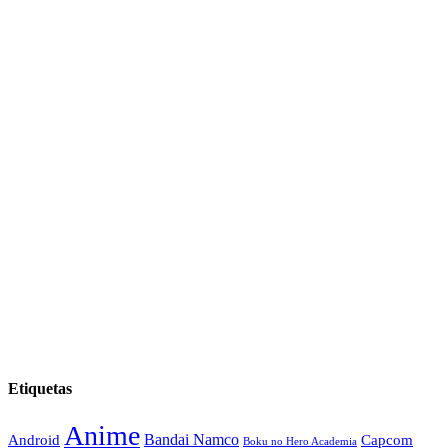
Etiquetas
Anime
Android
Bandai Namco
Capcom
Boku no Hero Academia