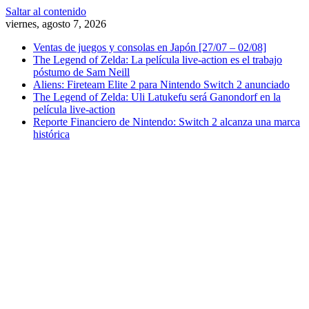
Saltar al contenido
viernes, agosto 7, 2026
Ventas de juegos y consolas en Japón [27/07 – 02/08]
The Legend of Zelda: La película live-action es el trabajo
póstumo de Sam Neill
Aliens: Fireteam Elite 2 para Nintendo Switch 2 anunciado
The Legend of Zelda: Uli Latukefu será Ganondorf en la
película live-action
Reporte Financiero de Nintendo: Switch 2 alcanza una marca
histórica