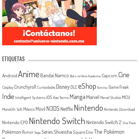
ETIQUETAS
Anime
Cine
Android
Bandai Namco
Capcom
Boku no Hero Academia
eShop
Disney
Crunchyroll
Game Freak
DLC
Cosplay
Curiosidades
Famitsu
Indie
Manga
Marvel
iOS
MCU
Intelligent Systems
Koei Tecmo
Marvel Studios
Nintendo
N3DS
Netflix
Móvil
México
Monolith Soft
Nintendo Download
Nintendo Switch
Nintendo Switch 2
Nintendo EPD
One Piece
The Pokémon
Shueisha
Pokémon
Series
Rumor
Square Enix
Sega