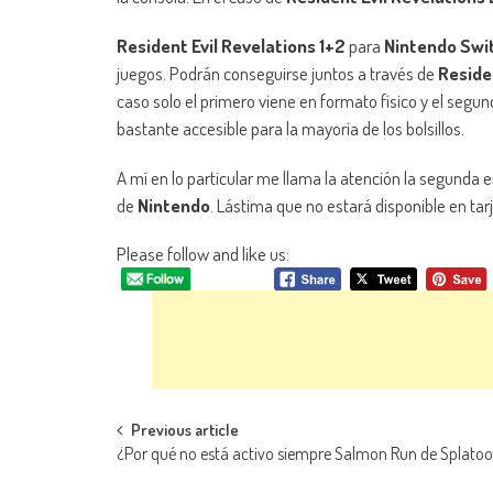
Resident Evil Revelations 1+2
para
Nintendo Swi
juegos. Podrán conseguirse juntos a través de
Residen
caso solo el primero viene en formato físico y el segu
bastante accesible para la mayoría de los bolsillos.
A mí en lo particular me llama la atención la segunda e
de
Nintendo
. Lástima que no estará disponible en tar
Please follow and like us:
Navegación de entradas
Previous article
¿Por qué no está activo siempre Salmon Run de Splatoo