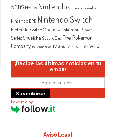
Nintendo
N3DS
Netflix
Nintendo Download
Nintendo Switch
Nintendo EPD
Nintendo Switch 2
Pokémon
Rumor
One Piece
Sega
The Pokémon
Shueisha
Series
Square Enix
Company
Wii U
TV
Ventas Japón
Ventas
Toei Animation
¡Recibe las últimas noticias en tu
email!
Suscribirse
Powered by
Aviso Legal