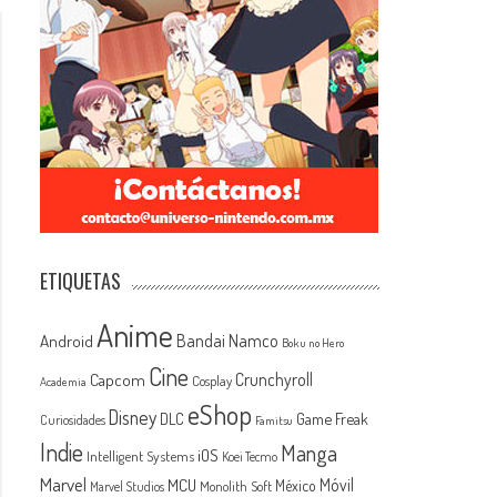
ETIQUETAS
Anime
Android
Bandai Namco
Boku no Hero
Cine
Capcom
Crunchyroll
Cosplay
Academia
eShop
Disney
Game Freak
DLC
Curiosidades
Famitsu
Indie
Manga
iOS
Intelligent Systems
Koei Tecmo
Marvel
MCU
Móvil
México
Monolith Soft
Marvel Studios