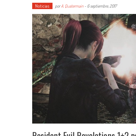
Noticias
por
A. Quatermain
-
6 septiembre, 2017
Resident Evil Revelations 1+2 p