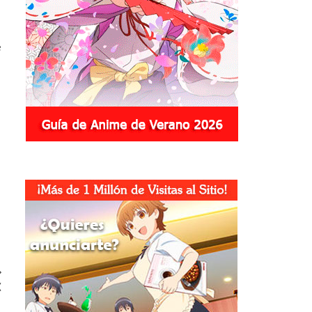
s
e
X