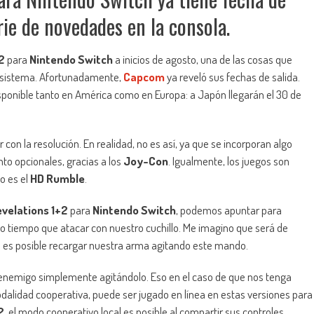
rie de novedades en la consola.
2
para
Nintendo Switch
a inicios de agosto, una de las cosas que
l sistema. Afortunadamente,
Capcom
ya reveló sus fechas de salida.
sponible tanto en América como en Europa: a Japón llegarán el 30 de
con la resolución. En realidad, no es así, ya que se incorporan algo
o opcionales, gracias a los
Joy-Con
. Igualmente, los juegos son
lo es el
HD Rumble
.
evelations 1+2
para
Nintendo Switch
, podemos apuntar para
 tiempo que atacar con nuestro cuchillo. Me imagino que será de
 es posible recargar nuestra arma agitando este mando.
 enemigo simplemente agitándolo. Eso en el caso de que nos tenga
dalidad cooperativa, puede ser jugado en línea en estas versiones para
2
, el modo cooperativo local es posible al compartir sus controles.