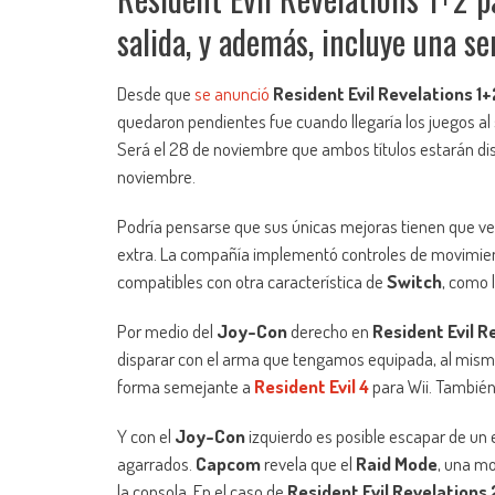
salida, y además, incluye una se
Desde que
se anunció
Resident Evil Revelations 1+
quedaron pendientes fue cuando llegaría los juegos a
Será el 28 de noviembre que ambos títulos estarán di
noviembre.
Podría pensarse que sus únicas mejoras tienen que ver 
extra. La compañía implementó controles de movimient
compatibles con otra característica de
Switch
, como 
Por medio del
Joy-Con
derecho en
Resident Evil R
disparar con el arma que tengamos equipada, al mismo
forma semejante a
Resident Evil 4
para Wii. También
Y con el
Joy-Con
izquierdo es posible escapar de un
agarrados.
Capcom
revela que el
Raid Mode
, una mo
la consola. En el caso de
Resident Evil Revelations 