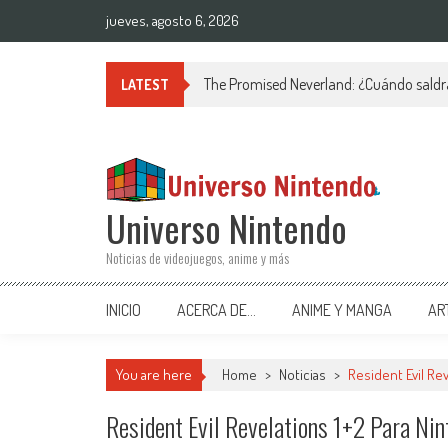
Saltar al contenido
jueves, agosto 6, 2026
The Promised Neverland: ¿Cuándo saldr
LATEST
Universo Nintendo
Noticias de videojuegos, anime y más
INICIO
ACERCA DE…
ANIME Y MANGA
AR
You are here
Home
>
Noticias
>
Resident Evil Re
Resident Evil Revelations 1+2 Para Ni