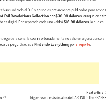
tch
incluirá todo el DLC y episodios previamente publicados para ambo
t Evil Revelations Collection
por
$39.99 dólares
, aunque en est
ndo es digital. Por separado cada uno valdrá
$19.99 dólares
, lo que es
ntrega de la serie, la cual infortunadamente no salió en alguna consola
jeta de juego. Gracias a
Nintendo Everything
por
el reporte
.
Next article
n 2?
Trigger revela más detalles de DARLING in the FRANX