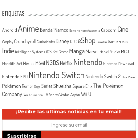
ETIQUETAS
Anime
Cine
Android
Bandai Namco
Capcom
Boku no Hero Academia
eShop
Disney
Crunchyroll
Game Freak
DLC
Cosplay
Curiosidades
Famitsu
Indie
Manga
Marvel
iOS
MCU
Intelligent Systems
Koei Tecmo
Marvel Studios
Nintendo
N3DS
Netflix
Móvil
México
Monolith Soft
Nintendo Download
Nintendo Switch
Nintendo Switch 2
Nintendo EPD
One Piece
The Pokémon
Shueisha
Pokémon
Series
Rumor
Square Enix
Sega
Company
Wii U
TV
Ventas Japón
Ventas
Toei Animation
¡Recibe las últimas noticias en tu email!
Suscribirse