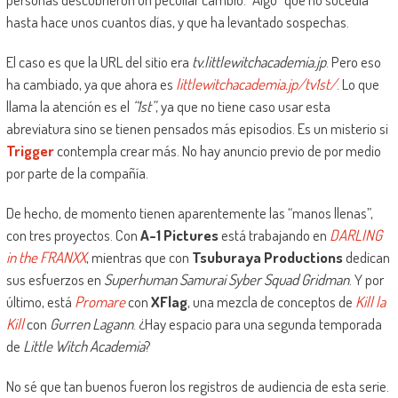
hasta hace unos cuantos días, y que ha levantado sospechas.
El caso es que la URL del sitio era
tv.littlewitchacademia.jp
. Pero eso
ha cambiado, ya que ahora es
littlewitchacademia.jp/tv1st/
. Lo que
llama la atención es el
“1st”
, ya que no tiene caso usar esta
abreviatura sino se tienen pensados más episodios. Es un misterio si
Trigger
contempla crear más. No hay anuncio previo de por medio
por parte de la compañía.
De hecho, de momento tienen aparentemente las “manos llenas”,
con tres proyectos. Con
A-1 Pictures
está trabajando en
DARLING
in the FRANXX
, mientras que con
Tsuburaya Productions
dedican
sus esfuerzos en
Superhuman Samurai Syber Squad Gridman
. Y por
último, está
Promare
con
XFlag
, una mezcla de conceptos de
Kill la
Kill
con
Gurren Lagann
. ¿Hay espacio para una segunda temporada
de
Little Witch Academia
?
No sé que tan buenos fueron los registros de audiencia de esta serie.