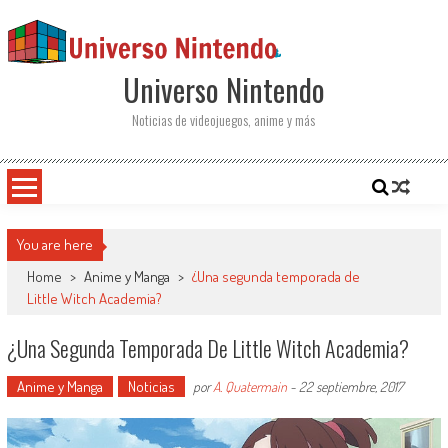
Saltar al contenido
Universo Nintendo
Noticias de videojuegos, anime y más
You are here
Home
>
Anime y Manga
>
¿Una segunda temporada de
Little Witch Academia?
¿Una Segunda Temporada De Little Witch Academia?
Anime y Manga
Noticias
por
A. Quatermain
-
22 septiembre, 2017