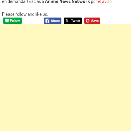
en demanda. Gracias a
Anime News Network
por
el aviso
.
Please follow and like us: