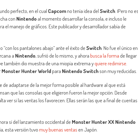
undo perfecto, en el cual
Capcom
no tenía idea del
Switch
. ¡Pero no e
recha con
Nintendo
al momento desarrollar la consola, e incluso le
a el manejo de gráficos. Este publicador y desarrollador sabía de
 “con los pantalones abajo” ante el éxito de
Switch
. No fue el único en
ercana a
Nintendo
, sufrió de lo mismo, y ahora
busca la forma
de llegar
que también dio muestra de una miopía extrema y
quiere redimirse
.
r
Monster Hunter World
para
Nintendo Switch
son muy reducidas.
be de adaptarse de la mejor forma posible al hardware al que está
nsan que las consolas que eligieron fueron la mejor opción. Desde
ta ver si las ventas los favorecen. Ellas serán las que a final de cuentas
ora sí del lanzamiento occidental de
Monster Hunter XX Nintendo
, esta versión tuvo
muy buenas ventas
en Japón.