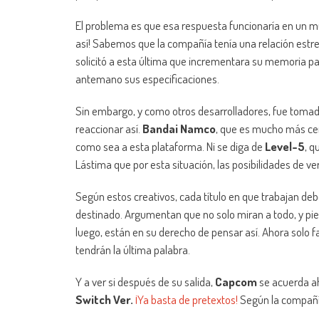
El problema es que esa respuesta funcionaría en un m
así! Sabemos que la compañía tenía una relación est
solicitó a esta última que incrementara su memoria par
antemano sus especificaciones.
Sin embargo, y como otros desarrolladores, fue tomado
reaccionar así.
Bandai Namco
, que es mucho más c
como sea a esta plataforma. Ni se diga de
Level-5
, 
Lástima que por esta situación, las posibilidades de ve
Según estos creativos, cada título en que trabajan de
destinado. Argumentan que no solo miran a todo, y pie
luego, están en su derecho de pensar así. Ahora solo fal
tendrán la última palabra.
Y a ver si después de su salida,
Capcom
se acuerda ah
Switch Ver.
¡Ya basta de pretextos!
Según la compañía