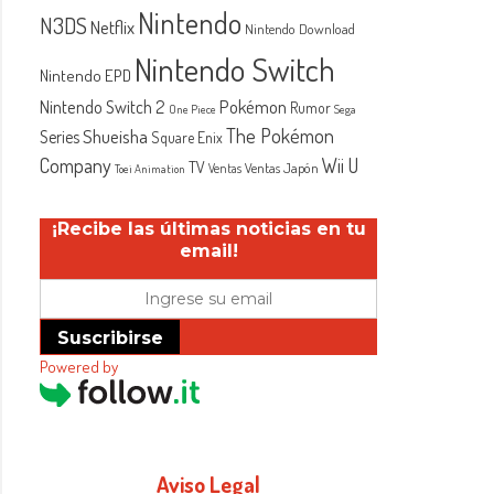
Nintendo
N3DS
Netflix
Nintendo Download
Nintendo Switch
Nintendo EPD
Nintendo Switch 2
Pokémon
Rumor
One Piece
Sega
The Pokémon
Shueisha
Series
Square Enix
Company
Wii U
TV
Ventas Japón
Ventas
Toei Animation
¡Recibe las últimas noticias en tu
email!
Suscribirse
Powered by
Aviso Legal