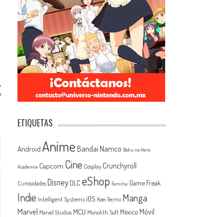
?
ETIQUETAS
Anime
Android
Bandai Namco
Boku no Hero
Cine
Capcom
Crunchyroll
Cosplay
Academia
eShop
Disney
Game Freak
DLC
Curiosidades
Famitsu
Indie
Manga
iOS
Intelligent Systems
Koei Tecmo
Marvel
MCU
Móvil
México
Monolith Soft
Marvel Studios