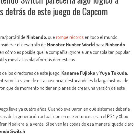
res detrás de este juego de Capcom
ra/portátil de
Nintendo
, que
rompe récords
en todo el mundo,
nsiderar el desarrollo de
Monster Hunter World
para
Nintendo
den cómo es posible que la compañía ignore a una consola tan popular.
til y móvil a las plataformas domésticas.
de los directores de este juego,
Kaname Fujioka
y
Yuya Tokuda
,
antearon la razón de esta ausencia, destacándoles la larga historia de
aron que de momento no tienen planes de crear una versión de este
 juego lleva ya cuatro años. Cuando evaluaron en qué sistemas debería
sas de la generación actual, que en ese entonces eran el PS4 y Xbox
Gran N saliera a la venta. Si se ven las cosas de esa manera, queda claro
endo Switch
.