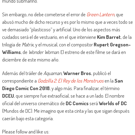
mundo submarino.
Sin embargo, no debe cometerse el error de
Green Lantern
, que
abusó mucho de dicho recurso y es por lo mismo que a veces todo se
ve demasiado “plasticoso” y artificial. Uno de los aspectos más
cuidados será el de vestuario, en el que interviene
Kim Barret
, de la
trilogía de
Matrix
, y el musical, con el compositor
Rupert Gregson-
Williams
, de
Wonder Woman
. El estreno de este filme se dará en
diciembre de este mismo año.
Además del tráiler de
Aquaman
,
Warner Bros.
publicó el
correspondiente a
Godzilla 2: El Rey de los Monstruos
en la
San
Diego Comic Con 2018
, y algo más. Para finalizar, el término
DCEU
, que siempre fue extraoficial, se hace a un lado. El nombre
oficial del universo cinemático de
DC Comics
será
Worlds of DC
(Mundos de DC). Me imagino que esta cinta y las que sigan después
caerán bajo esta categoría.
Please follow and like us: