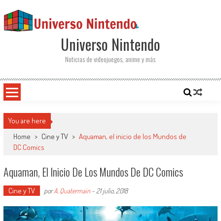
Saltar al contenido
Universo Nintendo
Noticias de videojuegos, anime y más
You are here
Home
>
Cine y TV
>
Aquaman, el inicio de los Mundos de
DC Comics
Aquaman, El Inicio De Los Mundos De DC Comics
Cine y TV
por
A. Quatermain
-
21 julio, 2018