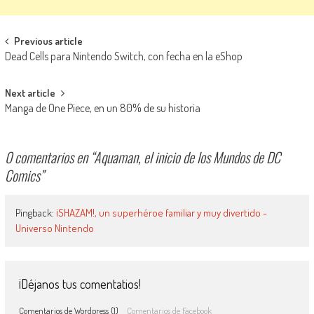
Navegación de entradas
Previous article
Dead Cells para Nintendo Switch, con fecha en la eShop
Next article
Manga de One Piece, en un 80% de su historia
0 comentarios en “
Aquaman, el inicio de los Mundos de DC
Comics
”
Pingback:
¡SHAZAM!, un superhéroe familiar y muy divertido -
Universo Nintendo
¡Déjanos tus comentatios!
Comentarios de Wordpress (1)
Comentarios de Facebook