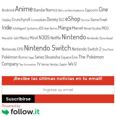
Anime
Cine
Android
Bandai Namco
Capcom
Boku no Hero Academia
eShop
Disney
Crunchyroll
Game Freak
DLC
Cosplay
Curiosidades
Famitsu
Indie
Manga
Marvel
iOS
MCU
Intelligent Systems
Koei Tecmo
Marvel Studios
Nintendo
N3DS
Netflix
Móvil
México
Monolith Soft
Nintendo Download
Nintendo Switch
Nintendo Switch 2
Nintendo EPD
One Piece
The Pokémon
Shueisha
Pokémon
Series
Rumor
Square Enix
Sega
Company
Wii U
TV
Ventas Japón
Ventas
Toei Animation
¡Recibe las últimas noticias en tu email!
Suscribirse
Powered by