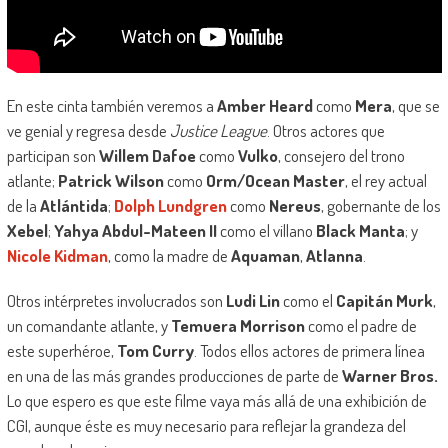
En este cinta también veremos a
Amber Heard
como
Mera
, que se
ve genial y regresa desde
Justice League
. Otros actores que
participan son
Willem Dafoe
como
Vulko
, consejero del trono
atlante;
Patrick Wilson
como
Orm/Ocean Master
, el rey actual
de la
Atlántida
;
Dolph Lundgren
como
Nereus
, gobernante de los
Xebel
;
Yahya Abdul-Mateen II
como el villano
Black Manta
; y
Nicole Kidman
, como la madre de
Aquaman
,
Atlanna
.
Otros intérpretes involucrados son
Ludi Lin
como el
Capitán Murk
,
un comandante atlante, y
Temuera Morrison
como el padre de
este superhéroe,
Tom Curry
. Todos ellos actores de primera línea
en una de las más grandes producciones de parte de
Warner Bros.
Lo que espero es que este filme vaya más allá de una exhibición de
CGI, aunque éste es muy necesario para reflejar la grandeza del