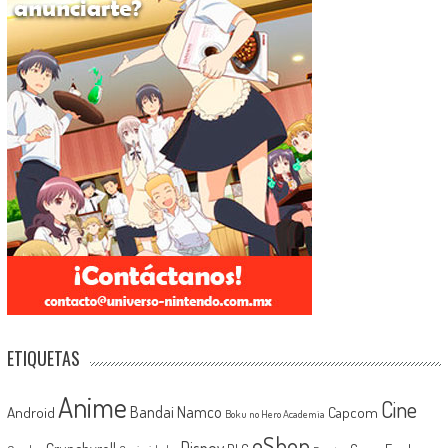
ETIQUETAS
Anime
Cine
Android
Bandai Namco
Capcom
Boku no Hero Academia
eShop
Disney