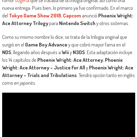
rumor
sugería
que se trataba de la trilogía original, así como una
nueva entrega. Pues bien, lo primero ya fue confirmado. En el marco
del
Tokyo Game Show 2018
,
Capcom
anunció
Phoenix Wright:
Ace Attorney Trilogy
para
Nintendo Switch
y otros sistemas.
Como su mismo nombre lo dice, se trata de la trilogía original que
surgió en el
Game Boy Advance
y que cobró mayor fama en el
NDS
, llegando años después a
Wii
y
N3DS
. Esta adaptación incluye
los 14 capítulos de
Phoenix Wright: Ace Attorney
,
Phoenix
Wright: Ace Attorney – Justice For All
y
Phoenix Wright: Ace
Attorney – Trials and Tribulations
. Tendrá opción tanto en inglés
como en japonés.