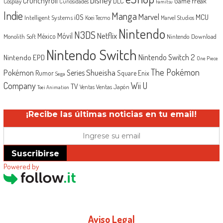
Crunchyroll
Game Freak
DLC
Cosplay
Curiosidades
Famitsu
Indie
Manga
Marvel
iOS
MCU
Intelligent Systems
Koei Tecmo
Marvel Studios
Nintendo
N3DS
Netflix
Móvil
México
Monolith Soft
Nintendo Download
Nintendo Switch
Nintendo Switch 2
Nintendo EPD
One Piece
The Pokémon
Shueisha
Pokémon
Series
Rumor
Square Enix
Sega
Company
Wii U
TV
Ventas Japón
Ventas
Toei Animation
¡Recibe las últimas noticias en tu email!
Suscribirse
Powered by
Aviso Legal