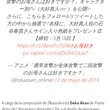
攻撃のお母さんは好きですか？」キャラクタ
ー別PV（大好真人ver.）を公開✨
さらに、こちらをフォロー&リツイートした
方の中から抽選で1名様に、大好真人役の石
谷春貴さんサイン入り色紙をプレゼント👏
【締切：5月18日 】
https://t.co/8as41U7zN6
#お母好き
pic.twitter.com/dZk0HCUUa7
— アニメ「通常攻撃が全体攻撃で二回攻撃
のお母さんは好きですか？」
(@okaasan_online)
12 de mayo de 2019
A cargo de la composición de
Okausuki
está
Deko Akao
de
Frame
Arms Girl
,
Noragami
y
Astarotte’s Toy
, y el diseño de personajes