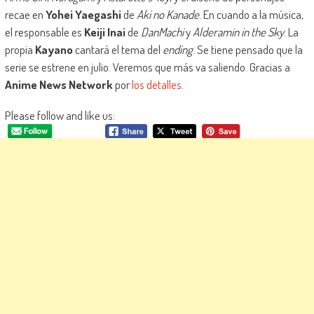
recae en
Yohei Yaegashi
de
Aki no Kanade
. En cuando a la música,
el responsable es
Keiji Inai
de
DanMachi
y
Alderamin in the Sky
. La
propia
Kayano
cantará el tema del
ending
. Se tiene pensado que la
serie se estrene en julio. Veremos que más va saliendo. Gracias a
Anime News Network
por
los detalles
.
Please follow and like us: