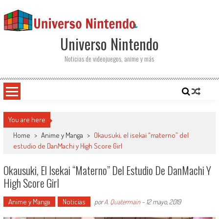
Saltar al contenido
Universo Nintendo
Noticias de videojuegos, anime y más
You are here
Home
>
Anime y Manga
>
Okausuki, el isekai “materno” del
estudio de DanMachi y High Score Girl
Okausuki, El Isekai “materno” Del Estudio De DanMachi Y
High Score Girl
Anime y Manga
Noticias
por
A. Quatermain
-
12 mayo, 2019