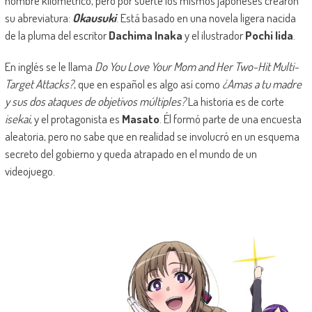
nombre kilométrico, pero por suerte los mismos japoneses crearon
su abreviatura:
Okausuki
. Está basado en una novela ligera nacida
de la pluma del escritor
Dachima Inaka
y el ilustrador
Pochi Iida
.
En inglés se le llama
Do You Love Your Mom and Her Two-Hit Multi-
Target Attacks?
, que en español es algo así como
¿Amas a tu madre
y sus dos ataques de objetivos múltiples?
La historia es de corte
isekai
, y el protagonista es
Masato
. Él formó parte de una encuesta
aleatoria, pero no sabe que en realidad se involucró en un esquema
secreto del gobierno y queda atrapado en el mundo de un
videojuego.