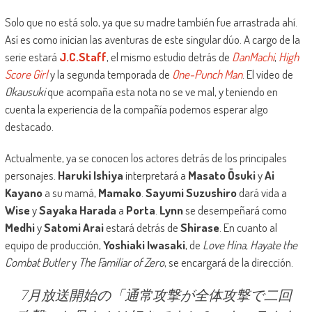
Solo que no está solo, ya que su madre también fue arrastrada ahí.
Así es como inician las aventuras de este singular dúo. A cargo de la
serie estará
J.C.Staff
, el mismo estudio detrás de
DanMachi
,
High
Score Girl
y la segunda temporada de
One-Punch Man
. El video de
Okausuki
que acompaña esta nota no se ve mal, y teniendo en
cuenta la experiencia de la compañía podemos esperar algo
destacado.
Actualmente, ya se conocen los actores detrás de los principales
personajes.
Haruki Ishiya
interpretará a
Masato Ōsuki
y
Ai
Kayano
a su mamá,
Mamako
.
Sayumi Suzushiro
dará vida a
Wise
y
Sayaka Harada
a
Porta
.
Lynn
se desempeñará como
Medhi
y
Satomi Arai
estará detrás de
Shirase
. En cuanto al
equipo de producción,
Yoshiaki Iwasaki
, de
Love Hina
,
Hayate the
Combat Butler
y
The Familiar of Zero
, se encargará de la dirección.
7月放送開始の「通常攻撃が全体攻撃で二回