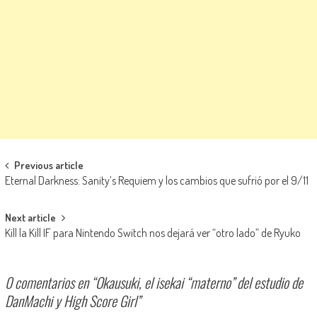
Navegación de entradas
Previous article
Eternal Darkness: Sanity’s Requiem y los cambios que sufrió por el 9/11
Next article
Kill la Kill IF para Nintendo Switch nos dejará ver “otro lado” de Ryuko
0 comentarios en “
Okausuki, el isekai “materno” del estudio de
DanMachi y High Score Girl
”