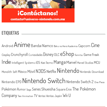
ETIQUETAS
Anime
Cine
Android
Bandai Namco
Capcom
Boku no Hero Academia
eShop
Disney
Crunchyroll
Game Freak
DLC
Cosplay
Curiosidades
Famitsu
Indie
Manga
Marvel
iOS
MCU
Intelligent Systems
Koei Tecmo
Marvel Studios
Nintendo
N3DS
Netflix
Móvil
México
Monolith Soft
Nintendo Download
Nintendo Switch
Nintendo Switch 2
Nintendo EPD
One Piece
The Pokémon
Shueisha
Pokémon
Series
Rumor
Square Enix
Sega
Company
Wii U
TV
Ventas Japón
Ventas
Toei Animation