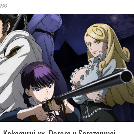
 2019
o Kakegurui xx, Dororo y Sarazanmai,