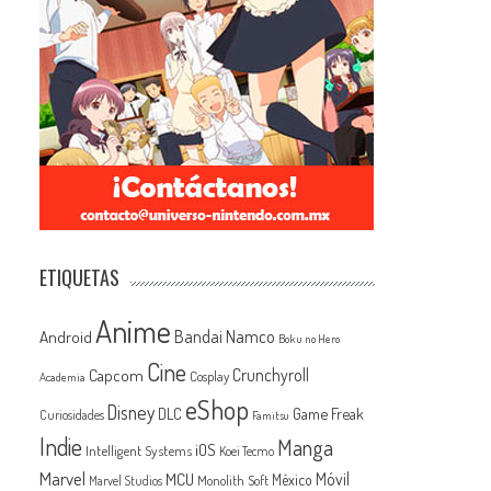
ETIQUETAS
Anime
Android
Bandai Namco
Boku no Hero
Cine
Capcom
Crunchyroll
Cosplay
Academia
eShop
Disney
Game Freak
DLC
Curiosidades
Famitsu
Indie
Manga
iOS
Intelligent Systems
Koei Tecmo
Marvel
MCU
Móvil
México
Monolith Soft
Marvel Studios