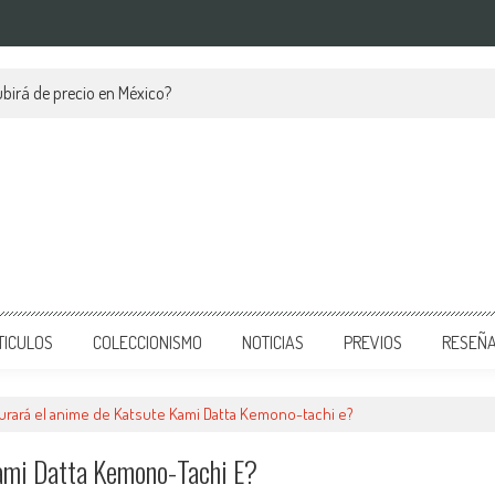
birá de precio en México?
TICULOS
COLECCIONISMO
NOTICIAS
PREVIOS
RESEÑ
urará el anime de Katsute Kami Datta Kemono-tachi e?
ami Datta Kemono-Tachi E?