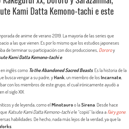
sute Kami Datta Kemono-tachi e este
emporada de anime de verano 2019. La mayoría de las series que
acio a las que vienen. Es por lo mismo que los estudios japoneses
aba de terminar su participación con dos producciones,
Dororo
y
sute Kami Datta Kemono-tachi e
.
en inglés como
To the Abandoned Sacred Beasts
. Es la historia de la
que busca vengar a su padre, y
Hank
, un miembro de los
Incarnate
,
abar con los miembros de este grupo, el cual irónicamente ayudó a
en el siglo XIX.
íticos y de leyenda, como el
Minotauro
o la
Sirena
. Desde hace
s que
Katsute Kami Datta Kemono-tachi e
le “copió” la idea a
Fairy gone
.
ersas habilidades. De hecho, nada más lejos de la verdad, ya que la
 Works
.