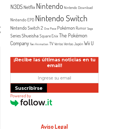
Nintendo
N3DS
Netflix
Nintendo Download
Nintendo Switch
Nintendo EPD
Nintendo Switch 2
Pokémon
Rumor
One Piece
Sega
?
The Pokémon
Shueisha
Series
Square Enix
Company
Wii U
TV
Ventas Japón
Ventas
Toei Animation
¡Recibe las últimas noticias en tu
email!
Suscribirse
Powered by
Aviso Legal