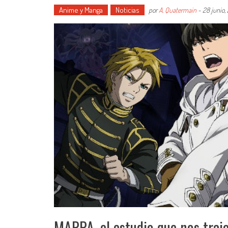
Anime y Manga
Noticias
por
A. Quatermain
-
28 junio,
MAPPA, el estudio que nos traj