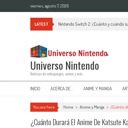
Saltar al contenido
viernes, agosto 7, 2026
Nintendo Switch 2: ¿Cuánto y cuándo su
LATEST
Universo Nintendo
Noticias de videojuegos, anime y más
INICIO
ACERCA DE…
ANIME Y MANGA
AR
You are here
Home
>
Anime y Manga
>
¿Cuánto d
¿Cuánto Durará El Anime De Katsute K