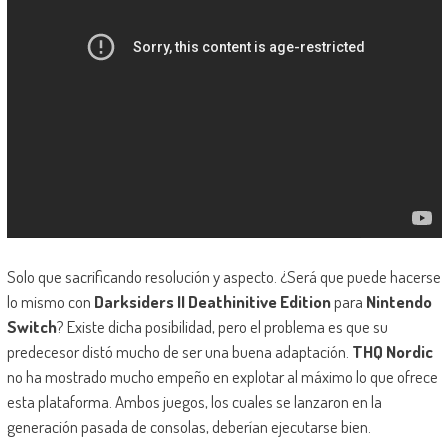
Solo que sacrificando resolución y aspecto. ¿Será que puede hacerse
lo mismo con
Darksiders II Deathinitive Edition
para
Nintendo
Switch
? Existe dicha posibilidad, pero el problema es que su
predecesor distó mucho de ser una buena adaptación.
THQ Nordic
no ha mostrado mucho empeño en explotar al máximo lo que ofrece
esta plataforma. Ambos juegos, los cuales se lanzaron en la
generación pasada de consolas, deberían ejecutarse bien.