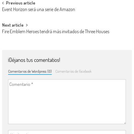
Navegación de entradas
Previous article
Event Horizon será una serie de Amazon
Next article
Fire Emblem Heroes tendrá más invitados de Three Houses
¡Déjanos tus comentatios!
Comentarios de Wordpress (0)
Comentarios de Facebook