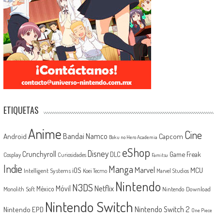
ETIQUETAS
Anime
Cine
Android
Bandai Namco
Capcom
Boku no Hero Academia
eShop
Disney
Crunchyroll
Game Freak
DLC
Cosplay
Curiosidades
Famitsu
Indie
Manga
Marvel
iOS
MCU
Intelligent Systems
Koei Tecmo
Marvel Studios
Nintendo
N3DS
Netflix
Móvil
México
Monolith Soft
Nintendo Download
Nintendo Switch
Nintendo Switch 2
Nintendo EPD
One Piece