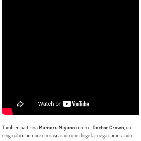
También participa
Mamoru Miyano
como el
Doctor Crown
, un
enigmático hombre enmascarado que dirige la mega corporación