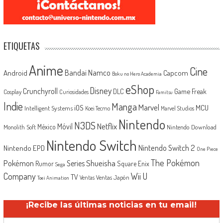
ETIQUETAS
Anime
Cine
Android
Bandai Namco
Capcom
Boku no Hero Academia
eShop
Disney
Crunchyroll
Game Freak
DLC
Cosplay
Curiosidades
Famitsu
Indie
Manga
Marvel
iOS
MCU
Intelligent Systems
Koei Tecmo
Marvel Studios
Nintendo
N3DS
Netflix
Móvil
México
Monolith Soft
Nintendo Download
Nintendo Switch
Nintendo Switch 2
Nintendo EPD
One Piece
The Pokémon
Shueisha
Pokémon
Series
Rumor
Square Enix
Sega
Company
Wii U
TV
Ventas Japón
Ventas
Toei Animation
¡Recibe las últimas noticias en tu email!