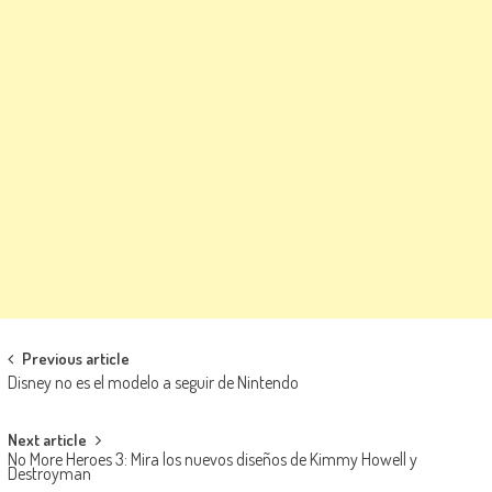
Navegación de entradas
Previous article
Disney no es el modelo a seguir de Nintendo
Next article
No More Heroes 3: Mira los nuevos diseños de Kimmy Howell y
Destroyman