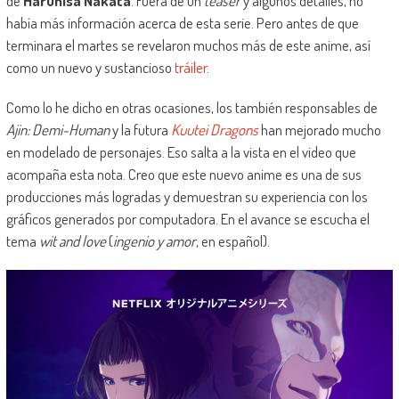
de
Haruhisa Nakata
. Fuera de un
teaser
y algunos detalles, no
había más información acerca de esta serie. Pero antes de que
terminara el martes se revelaron muchos más de este anime, así
como un nuevo y sustancioso
tráiler
.
Como lo he dicho en otras ocasiones, los también responsables de
Ajin: Demi-Human
y la futura
Kuutei Dragons
han mejorado mucho
en modelado de personajes. Eso salta a la vista en el video que
acompaña esta nota. Creo que este nuevo anime es una de sus
producciones más logradas y demuestran su experiencia con los
gráficos generados por computadora. En el avance se escucha el
tema
wit and love
(
ingenio y amor
, en español).