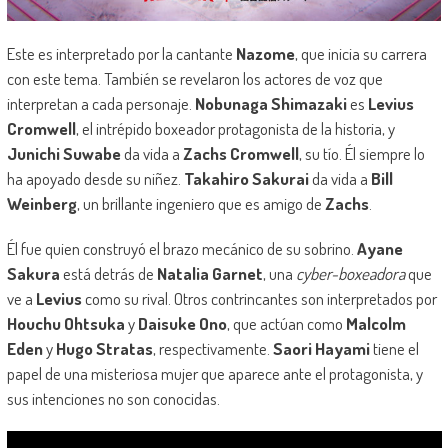
Este es interpretado por la cantante
Nazome
, que inicia su carrera
con este tema. También se revelaron los actores de voz que
interpretan a cada personaje.
Nobunaga Shimazaki
es
Levius
Cromwell
, el intrépido boxeador protagonista de la historia, y
Junichi Suwabe
da vida a
Zachs Cromwell
, su tío. Él siempre lo
ha apoyado desde su niñez.
Takahiro Sakurai
da vida a
Bill
Weinberg
, un brillante ingeniero que es amigo de
Zachs
.
Él fue quien construyó el brazo mecánico de su sobrino.
Ayane
Sakura
está detrás de
Natalia Garnet
, una
cyber-boxeadora
que
ve a
Levius
como su rival. Otros contrincantes son interpretados por
Houchu Ohtsuka
y
Daisuke Ono
, que actúan como
Malcolm
Eden
y
Hugo Stratas
, respectivamente.
Saori Hayami
tiene el
papel de una misteriosa mujer que aparece ante el protagonista, y
sus intenciones no son conocidas.