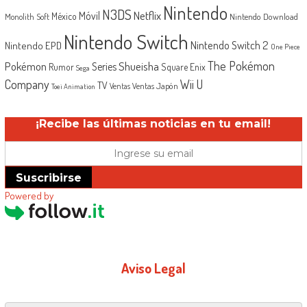
Nintendo
N3DS
Netflix
Móvil
México
Monolith Soft
Nintendo Download
Nintendo Switch
Nintendo Switch 2
Nintendo EPD
One Piece
The Pokémon
Shueisha
Pokémon
Series
Rumor
Square Enix
Sega
Company
Wii U
TV
Ventas Japón
Ventas
Toei Animation
¡Recibe las últimas noticias en tu email!
Suscribirse
Powered by
Aviso Legal