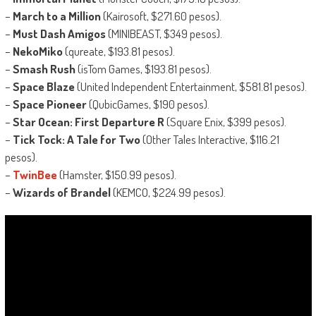
–
March to a Million
(Kairosoft, $271.60 pesos).
–
Must Dash Amigos
(MINIBEAST, $349 pesos).
–
NekoMiko
(qureate, $193.81 pesos).
–
Smash Rush
(isTom Games, $193.81 pesos).
–
Space Blaze
(United Independent Entertainment, $581.81 pesos).
–
Space Pioneer
(QubicGames, $190 pesos).
–
Star Ocean: First Departure R
(Square Enix, $399 pesos).
–
Tick Tock: A Tale for Two
(Other Tales Interactive, $116.21
pesos).
–
TwinBee
(Hamster, $150.99 pesos).
–
Wizards of Brandel
(KEMCO, $224.99 pesos).