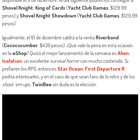
Shovel Knight: King of Cards
(
Yacht Club Games
, $129.99
pesos) y
Shovel Knight Showdown
(
Yacht Club Games
, $129.99
pesos).
Igualmente, el 10 de diciembre saldrá a la venta
Riverbond
(
Cococucumber
, $439 pesos). ¿Qué vale la pena en esta ocasión
en la
eShop
? Quizá el mejor lanzamiento de la semana es
Alien:
Isolation
, un excelente
survival horror
con mucho contenido. Si
prefieren los RPG, entonces
Star Ocean: First Departure R
podría interesarles, y en el caso de que sean fans de lo retro y de los
shoot ’em ups
,
TwinBee
sin duda es la elección.