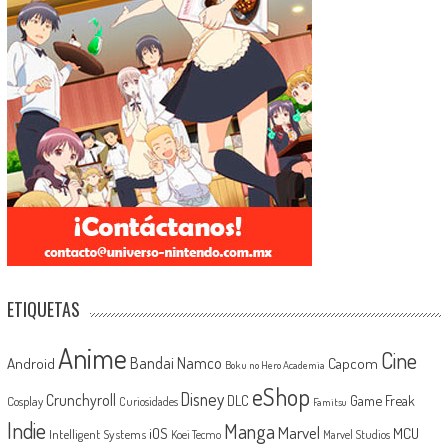
ETIQUETAS
Anime
Cine
Android
Bandai Namco
Capcom
Boku no Hero Academia
eShop
Disney
Crunchyroll
Game Freak
DLC
Cosplay
Curiosidades
Famitsu
Indie
Manga
Marvel
iOS
MCU
Intelligent Systems
Koei Tecmo
Marvel Studios