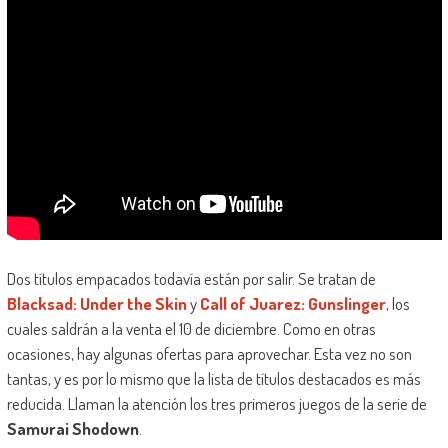
Dos títulos empacados todavía están por salir. Se tratan de
Blacksad: Under the Skin
y
Call of Juarez: Gunslinger
, los
cuales saldrán a la venta el 10 de diciembre. Como en otras
ocasiones, hay algunas ofertas para aprovechar. Esta vez no son
tantas, y es por lo mismo que la lista de títulos destacados es más
reducida. Llaman la atención los tres primeros juegos de la serie de
Samurai Shodown
.