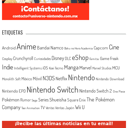
ETIQUETAS
Anime
Cine
Android
Bandai Namco
Capcom
Boku no Hero Academia
eShop
Disney
Crunchyroll
Game Freak
DLC
Cosplay
Curiosidades
Famitsu
Indie
Manga
Marvel
iOS
MCU
Intelligent Systems
Koei Tecmo
Marvel Studios
Nintendo
N3DS
Netflix
Móvil
México
Monolith Soft
Nintendo Download
Nintendo Switch
Nintendo Switch 2
Nintendo EPD
One Piece
The Pokémon
Shueisha
Pokémon
Series
Rumor
Square Enix
Sega
Company
Wii U
TV
Ventas Japón
Ventas
Toei Animation
¡Recibe las últimas noticias en tu email!