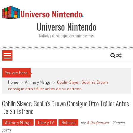
Saltar al contenido
Universo Nintendo
Noticias de videojuegos, anime y más
You are here
Home
>
Anime y Manga
>
Goblin Slayer: Goblin’s Crown
consigue otro tráiler antes de su estreno
Goblin Slayer: Goblin’s Crown Consigue Otro Tráiler Antes
De Su Estreno
Anime y Manga
Cine y TV
Noticias
por
A. Quatermain
-
17 enero,
2020