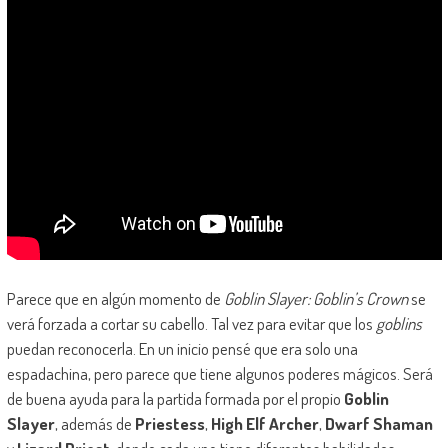
Parece que en algún momento de
Goblin Slayer: Goblin’s Crown
se
verá forzada a cortar su cabello. Tal vez para evitar que los
goblins
puedan reconocerla. En un inicio pensé que era solo una
espadachina, pero parece que tiene algunos poderes mágicos. Será
de buena ayuda para la partida formada por el propio
Goblin
Slayer
, además de
Priestess
,
High Elf Archer
,
Dwarf Shaman