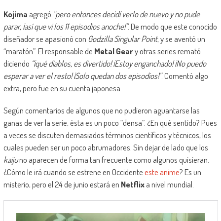
Kojima
agregó
“pero entonces decidí verlo de nuevo y no pude
parar, ¡así que vi los 11 episodios anoche!”
. De modo que este conocido
diseñador se apasionó con
Godzilla Singular Point
, y se aventó un
“maratón”. El responsable de
Metal Gear
y otras series remató
diciendo
“¡qué diablos, es divertido! ¡Estoy enganchado! ¡No puedo
esperar a ver el resto! ¡Solo quedan dos episodios!”
. Comentó algo
extra, pero fue en su cuenta japonesa.
Según comentarios de algunos que no pudieron aguantarse las
ganas de ver la serie, ésta es un poco “densa”. ¿En qué sentido? Pues
a veces se discuten demasiados términos científicos y técnicos, los
cuales pueden ser un poco abrumadores. Sin dejar de lado que los
kaiju
no aparecen de forma tan frecuente como algunos quisieran.
¿Cómo le irá cuando se estrene en Occidente
este anime
? Es un
misterio, pero el 24 de junio estará en
Netflix
a nivel mundial.