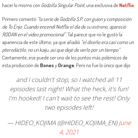
hacer lo mismo con
Godzilla Singular Point
, una exclusiva de
Netflix
.
Primero comentó
“la serie de Godzilla S.P. con guion y composición
de To Enjo. Cuando encendí Netflix el día de su estreno, apareció
RODAN en el video promocional”
. Tal parece que no le gustó la
apariencia de este último, ya que añadió
“el diseño era casi como un
pterodáctilo, no un kaiju, así que dejé de verlo por un tiempo”
.
Ciertamente, ese puede ser uno de los puntos más polémicos de
esta producción de
Bones
y
Orange
. Pero no fue lo único que dijo.
and I couldn't stop, so I watched all 11
episodes last night! What the heck, it's fun!
I'm hooked! I can't wait to see the rest! Only
two episodes left!
— HIDEO_KOJIMA (@HIDEO_KOJIMA_EN)
June
4, 2021