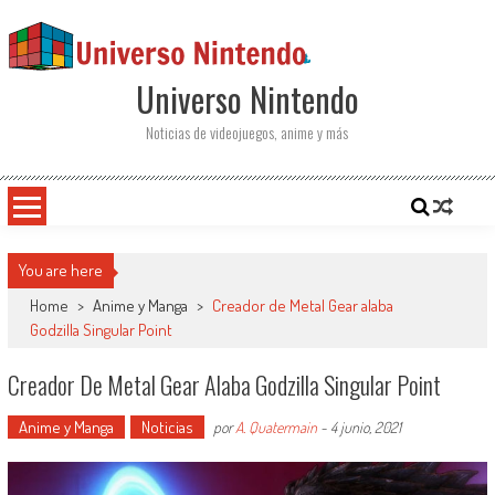
Saltar al contenido
Universo Nintendo
Noticias de videojuegos, anime y más
You are here
Home
>
Anime y Manga
>
Creador de Metal Gear alaba
Godzilla Singular Point
Creador De Metal Gear Alaba Godzilla Singular Point
Anime y Manga
Noticias
por
A. Quatermain
-
4 junio, 2021