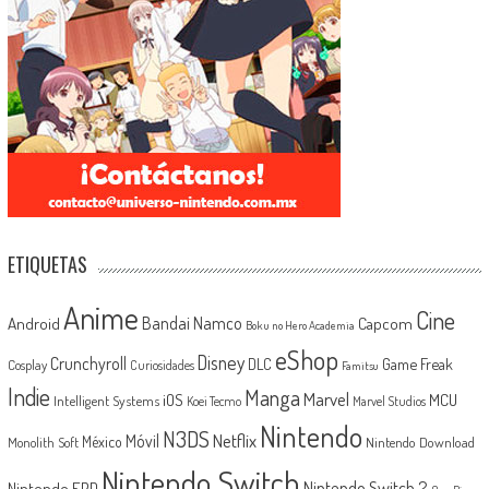
ETIQUETAS
Anime
Cine
Android
Bandai Namco
Capcom
Boku no Hero Academia
eShop
Disney
Crunchyroll
Game Freak
DLC
Cosplay
Curiosidades
Famitsu
Indie
Manga
Marvel
iOS
MCU
Intelligent Systems
Koei Tecmo
Marvel Studios
Nintendo
N3DS
Netflix
Móvil
México
Monolith Soft
Nintendo Download
Nintendo Switch
Nintendo Switch 2
Nintendo EPD