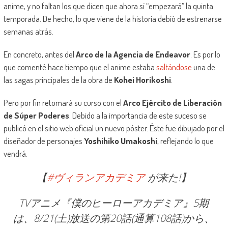
anime, y no faltan los que dicen que ahora sí “empezará” la quinta
temporada. De hecho, lo que viene de la historia debió de estrenarse
semanas atrás.
En concreto, antes del
Arco de la Agencia de Endeavor
. Es por lo
que comenté hace tiempo que el anime estaba
saltándose
una de
las sagas principales de la obra de
Kohei Horikoshi
.
Pero por fin retomará su curso con el
Arco Ejército de Liberación
de Súper Poderes
. Debido a la importancia de este suceso se
publicó en el sitio web oficial un nuevo póster. Éste fue dibujado por el
diseñador de personajes
Yoshihiko Umakoshi
, reflejando lo que
vendrá.
【
#ヴィランアカデミア
が来た!】
TVアニメ『僕のヒーローアカデミア』5期
は、8/21(土)放送の第20話(通算108話)から、