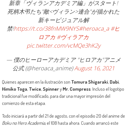
新章「ヴィランアカデミア編」がスタート!
死柄木弔たち"敵<ヴィラン>連合"が描かれた
新キービジュアル解
禁!
https://t.co/38fnMW9NYS
#heroaca_a
#ヒ
ロアカ
#ヴィラアカ
pic.twitter.com/vcMQe3hK2y
— 僕のヒーローアカデミア "ヒロアカ"アニメ
公式 (@heroaca_anime)
August 16, 2021
Quienes aparecen en la ilustración son
Tomura Shigaraki
,
Dabi
,
Himiko Toga
,
Twice
,
Spinner
y
Mr. Compress
. Incluso el logotipo
tradicional fue modificado, para dar una mayor impresión del
comienzo de esta etapa.
Todo iniciará a partir del 21 de agosto, con el episodio 20 del anime de
Boku no Hero Academia
, el 108 hasta ahora. Cuando arrancó este