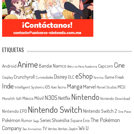
ETIQUETAS
Anime
Cine
Android
Bandai Namco
Capcom
Boku no Hero Academia
eShop
Disney
Crunchyroll
Game Freak
DLC
Cosplay
Curiosidades
Famitsu
Indie
Manga
Marvel
iOS
MCU
Intelligent Systems
Koei Tecmo
Marvel Studios
Nintendo
N3DS
Netflix
Móvil
México
Monolith Soft
Nintendo Download
Nintendo Switch
Nintendo Switch 2
Nintendo EPD
One Piece
The Pokémon
Shueisha
Pokémon
Series
Rumor
Square Enix
Sega
Company
Wii U
TV
Ventas Japón
Ventas
Toei Animation