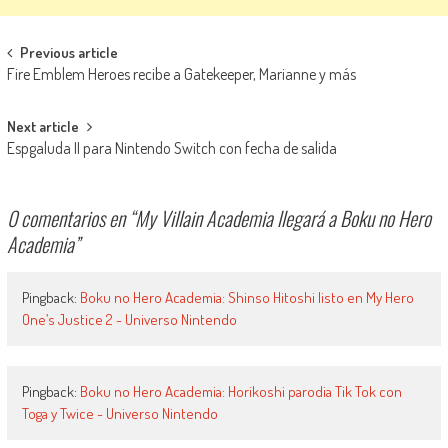
Navegación de entradas
Previous article
Fire Emblem Heroes recibe a Gatekeeper, Marianne y más
Next article
Espgaluda II para Nintendo Switch con fecha de salida
0 comentarios en “
My Villain Academia llegará a Boku no Hero
Academia
”
Pingback:
Boku no Hero Academia: Shinso Hitoshi listo en My Hero
One’s Justice 2 - Universo Nintendo
Pingback:
Boku no Hero Academia: Horikoshi parodia Tik Tok con
Toga y Twice - Universo Nintendo