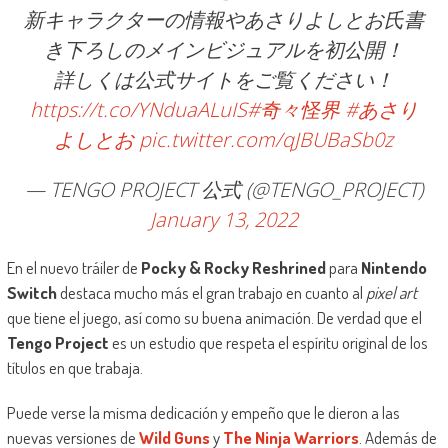
新キャラクターの情報やあさりよしとお氏書
き下ろしのメインビジュアルを初公開！
詳しくは公式サイトをご覧ください！
https://t.co/YNduaALuIS
#奇々怪界
#あさり
よしとお
pic.twitter.com/qJBUBaSb0z
— TENGO PROJECT 公式 (@TENGO_PROJECT)
January 13, 2022
En el nuevo tráiler de
Pocky & Rocky Reshrined
para
Nintendo
Switch
destaca mucho más el gran trabajo en cuanto al
pixel art
que tiene el juego, así como su buena animación. De verdad que el
Tengo Project
es un estudio que respeta el espíritu original de los
títulos en que trabaja.
Puede verse la misma dedicación y empeño que le dieron a las
nuevas versiones de
Wild Guns
y
The Ninja Warriors
. Además de