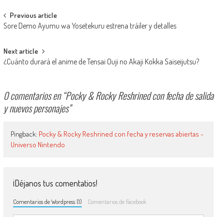
Navegación de entradas
Previous article
Sore Demo Ayumu wa Yosetekuru estrena tráiler y detalles
Next article
¿Cuánto durará el anime de Tensai Ouji no Akaji Kokka Saiseijutsu?
0 comentarios en “
Pocky & Rocky Reshrined con fecha de salida
y nuevos personajes
”
Pingback:
Pocky & Rocky Reshrined con fecha y reservas abiertas -
Universo Nintendo
¡Déjanos tus comentatios!
Comentarios de Wordpress (1)
Comentarios de Facebook