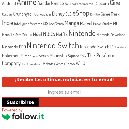
Anime
Cine
Android
Bandai Namco
Capcom
Boku no Hero Academia
eShop
Disney
Crunchyroll
Game Freak
DLC
Cosplay
Curiosidades
Famitsu
Indie
Manga
Marvel
iOS
MCU
Intelligent Systems
Koei Tecmo
Marvel Studios
Nintendo
N3DS
Netflix
Móvil
México
Monolith Soft
Nintendo Download
Nintendo Switch
Nintendo Switch 2
Nintendo EPD
One Piece
The Pokémon
Shueisha
Pokémon
Series
Rumor
Square Enix
Sega
Company
Wii U
TV
Ventas Japón
Ventas
Toei Animation
¡Recibe las últimas noticias en tu email!
Suscribirse
Powered by