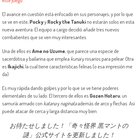
este juego
.
El avance en cuestión está enfocado en sus personajes, y por lo que
se ve en este,
Pocky
y
Rocky the Tanuki
no estarán solos en esta
nueva aventura. El equipo a cargo decidió añadir tres nuevos
combatientes que se ven muy interesantes.
Una de ellos es
Ame no Uzume
, que parece una especie de
sacerdotisa y bailarina que emplea
kunai
y rosarios para pelear. Otra
es
Ikajichi
, la cual tiene características felinas (o esa impresión me
da).
Es muy rápida dando golpes y por lo que se ve tiene poderes
elementales de su lado. El tercero de ellos es
Gozen Hotaru
, un
samurái armado con
katana
y
naginata
además de arco y flechas. Así
puede atacar de cerca y larga distancia muy bien.
お待たせしました！「奇々怪界 黒マントの
謎」公式サイトを更新しました！