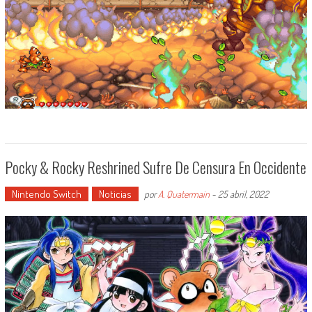
Pocky & Rocky Reshrined Sufre De Censura En Occidente
Nintendo Switch
Noticias
por
A. Quatermain
-
25 abril, 2022