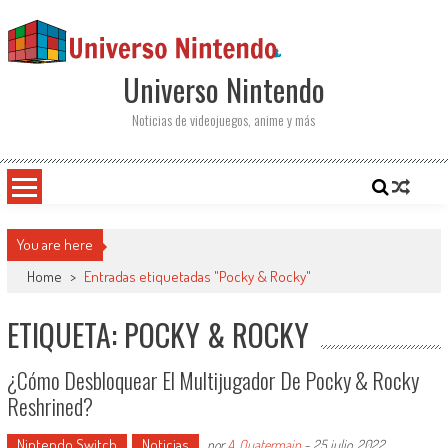
Saltar al contenido
Universo Nintendo
Noticias de videojuegos, anime y más
You are here
Home
>
Entradas etiquetadas "Pocky & Rocky"
ETIQUETA: POCKY & ROCKY
¿Cómo Desbloquear El Multijugador De Pocky & Rocky
Reshrined?
Nintendo Switch
Noticias
por
A. Quatermain
-
25 julio, 2022