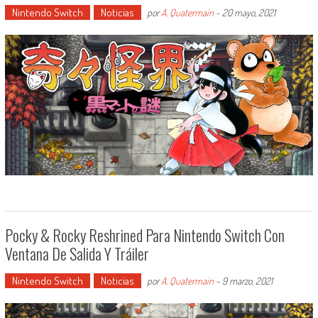
Nintendo Switch
Noticias
por
A. Quatermain
-
20 mayo, 2021
Pocky & Rocky Reshrined Para Nintendo Switch Con
Ventana De Salida Y Tráiler
Nintendo Switch
Noticias
por
A. Quatermain
-
9 marzo, 2021