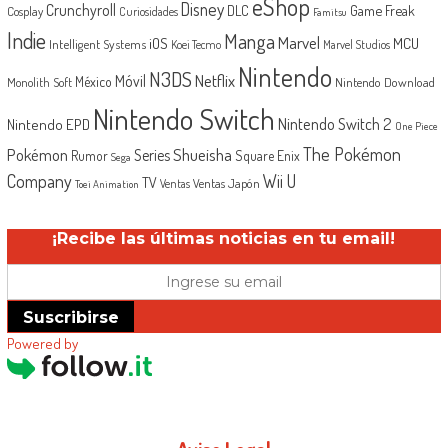
eShop
Disney
Crunchyroll
Game Freak
DLC
Cosplay
Curiosidades
Famitsu
Indie
Manga
Marvel
iOS
MCU
Intelligent Systems
Koei Tecmo
Marvel Studios
Nintendo
N3DS
Netflix
Móvil
México
Monolith Soft
Nintendo Download
Nintendo Switch
Nintendo Switch 2
Nintendo EPD
One Piece
The Pokémon
Shueisha
Pokémon
Series
Rumor
Square Enix
Sega
Company
Wii U
TV
Ventas Japón
Ventas
Toei Animation
¡Recibe las últimas noticias en tu email!
Suscribirse
Powered by