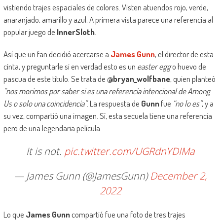
vistiendo trajes espaciales de colores. Visten atuendos rojo, verde,
anaranjado, amarillo y azul. A primera vista parece una referencia al
popular juego de
InnerSloth
.
Así que un fan decidió acercarse a
James Gunn
, el director de esta
cinta, y preguntarle si en verdad esto es un
easter egg
o huevo de
pascua de este título. Se trata de
@bryan_wolfbane
, quien planteó
“nos morimos por saber si es una referencia intencional de Among
Us o solo una coincidencia”
. La respuesta de
Gunn
fue
“no lo es”
, y a
su vez, compartió una imagen. Sí, esta secuela tiene una referencia
pero de una legendaria película.
It is not.
pic.twitter.com/UGRdnYDIMa
— James Gunn (@JamesGunn)
December 2,
2022
Lo que
James Gunn
compartió fue una foto de tres trajes