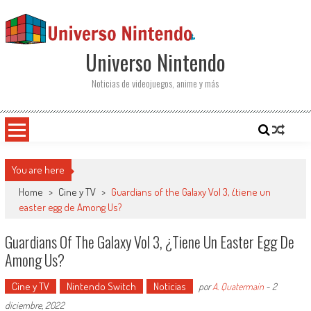
Saltar al contenido
Universo Nintendo
Noticias de videojuegos, anime y más
You are here
Home
>
Cine y TV
>
Guardians of the Galaxy Vol 3, ¿tiene un
easter egg de Among Us?
Guardians Of The Galaxy Vol 3, ¿tiene Un Easter Egg De
Among Us?
Cine y TV
Nintendo Switch
Noticias
por
A. Quatermain
-
2
diciembre, 2022