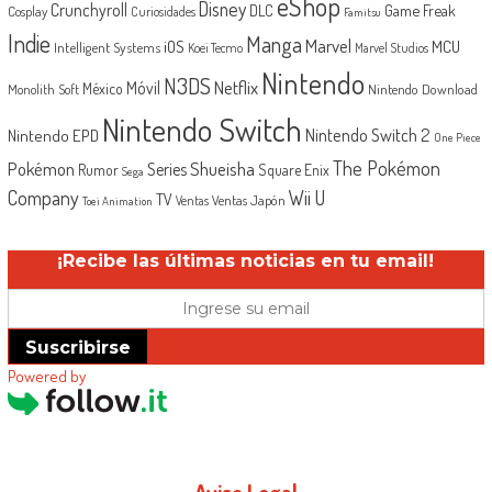
eShop
Disney
Crunchyroll
Game Freak
DLC
Cosplay
Curiosidades
Famitsu
Indie
Manga
Marvel
iOS
MCU
Intelligent Systems
Koei Tecmo
Marvel Studios
Nintendo
N3DS
Netflix
Móvil
México
Monolith Soft
Nintendo Download
Nintendo Switch
Nintendo Switch 2
Nintendo EPD
One Piece
The Pokémon
Shueisha
Pokémon
Series
Rumor
Square Enix
Sega
Company
Wii U
TV
Ventas Japón
Ventas
Toei Animation
¡Recibe las últimas noticias en tu email!
Suscribirse
Powered by