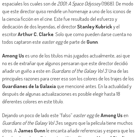
espaciales los cuales son de
2001: A Space Odyssey
(1968). De modo
que este director quiso rendirle un homenaje a uno de los iconos de
la ciencia ficción en el cine. Este fue resultado del esfuerzo y
dedicación de dos leyendas, el director
Stanley Kubrick
y el
escritor
Arthur C. Clarke
. Solo que como pueden darse cuenta no
todos captaron este
easter egg
de parte de
Gunn
.
Among Us
es uno de los títulos más jugados actualmente, así que
no es de extrañar que algunos pensaran que este director decidió
añadir un guiño a este en
Guardians of the Galaxy Vol 3
. Una de las
principales razones para creer eso son los colores de los trajes de los
Guardianes de la Galaxia
que mencioné antes. En la actualidad y
después de algunas actualizaciones es posible elegir hasta 18
diferentes colores en este título.
Dejando un poco de lado este “falso”
easter egg
de
Among Us
en
Guardians of the Galaxy Vol 3
es seguro que la película tiene muchos
otros. A
James Gunn
le encanta añadir referencias y espera que los