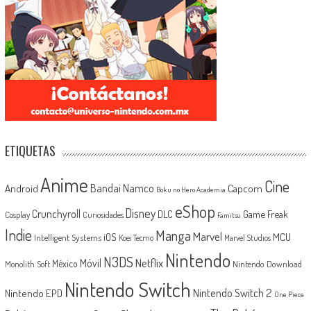
ETIQUETAS
Anime
Cine
Android
Bandai Namco
Capcom
Boku no Hero Academia
eShop
Disney
Crunchyroll
Game Freak
DLC
Cosplay
Curiosidades
Famitsu
Indie
Manga
Marvel
iOS
MCU
Intelligent Systems
Koei Tecmo
Marvel Studios
Nintendo
N3DS
Netflix
Móvil
México
Monolith Soft
Nintendo Download
Nintendo Switch
Nintendo Switch 2
Nintendo EPD
One Piece