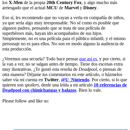
los
X-Men
de la propia
20th Century Fox
, y algo mucho más
arriesgado que el actual
MCU
de
Marvel
y
Disney
.
Eso sí, les recomiendo que no vayan a verla en compañía de niños,
ya que sería algo muy irresponsable. No sé como es posible que
algunos padres, pensando que se trata de una película de
superhéroes más, hayan ido acompañados de sus hijos.
Simplemente, no es una película para el público infantil, y el mismo
personaje no es para ellos. No son en modo alguno la audiencia de
esta producción.
¿Veremos una secuela? Todo hace pensar
que así es
, y por cierto, si
la van a ver, no se salgan antes de tiempo. Tiene dos escenas extra
muy ilustrativas. ¿Te gustó esta reseña de
Deadpool
, o piensas de
otra manera? Déjame tus comentarios en este artículo, o házmelos
saber vía mi cuenta en
Twitter
,
@U_Nintendo
. Por cierto, si lo que
quieren son
spoilers
, denle una leída a mi artículo
10 referencias de
Deadpool con chimichangas y balazos
. Bien lo vale.
Please follow and like us: