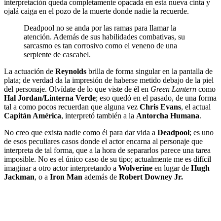
interpretación queda completamente opacada en esta nueva cinta y
ojalá caiga en el pozo de la muerte donde nadie la recuerde.
Deadpool no se anda por las ramas para llamar la
atención. Además de sus habilidades combativas, su
sarcasmo es tan corrosivo como el veneno de una
serpiente de cascabel.
La actuación de
Reynolds
brilla de forma singular en la pantalla de
plata; de verdad da la impresión de haberse metido debajo de la piel
del personaje. Olvídate de lo que viste de él en
Green Lantern
como
Hal Jordan/Linterna Verde
; eso quedó en el pasado, de una forma
tal a como pocos recuerdan que alguna vez
Chris Evans
, el actual
Capitán América
, interpretó también a la
Antorcha Humana
.
No creo que exista nadie como él para dar vida a
Deadpool
; es uno
de esos peculiares casos donde el actor encarna al personaje que
interpreta de tal forma, que a la hora de separarlos parece una tarea
imposible. No es el único caso de su tipo; actualmente me es difícil
imaginar a otro actor interpretando a
Wolverine
en lugar de
Hugh
Jackman
, o a
Iron Man
además de
Robert Downey Jr.