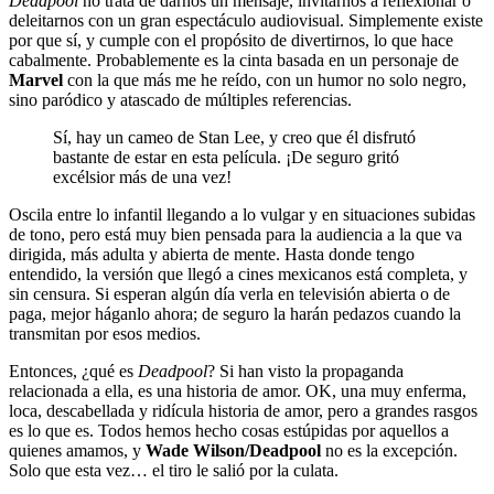
Deadpool
no trata de darnos un mensaje, invitarnos a reflexionar o
deleitarnos con un gran espectáculo audiovisual. Simplemente existe
por que sí, y cumple con el propósito de divertirnos, lo que hace
cabalmente. Probablemente es la cinta basada en un personaje de
Marvel
con la que más me he reído, con un humor no solo negro,
sino paródico y atascado de múltiples referencias.
Sí, hay un cameo de Stan Lee, y creo que él disfrutó
bastante de estar en esta película. ¡De seguro gritó
excélsior más de una vez!
Oscila entre lo infantil llegando a lo vulgar y en situaciones subidas
de tono, pero está muy bien pensada para la audiencia a la que va
dirigida, más adulta y abierta de mente. Hasta donde tengo
entendido, la versión que llegó a cines mexicanos está completa, y
sin censura. Si esperan algún día verla en televisión abierta o de
paga, mejor háganlo ahora; de seguro la harán pedazos cuando la
transmitan por esos medios.
Entonces, ¿qué es
Deadpool
? Si han visto la propaganda
relacionada a ella, es una historia de amor. OK, una muy enferma,
loca, descabellada y ridícula historia de amor, pero a grandes rasgos
es lo que es. Todos hemos hecho cosas estúpidas por aquellos a
quienes amamos, y
Wade Wilson/Deadpool
no es la excepción.
Solo que esta vez… el tiro le salió por la culata.