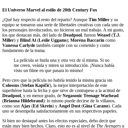
El Universo Marvel al estilo de 20th Century Fox
¿Qué hay respecto al resto del reparto? Aunque
Tim Miller
y su
equipo se tomaron una serie de libertades creativas con cada uno de
los personajes involucrados, no hicieron un mal trabajo. A mi gusto,
los que destacan más, del lado de
Deadpool
, fueron
Weasel
(
T.J.
Miller
) y
Blind Al
(
Leslie Uggams
);
Morena Baccarin
como
Vanessa Carlysle
también cumple con su cometido y como
fundamento de la trama.
La película se burla una y otra vez de sí misma. Si no
me creen, veánla y miren su introducción. ¡Nunca había
visto un filme en que pasara lo mismo!
Pero creo que la película no habría tenido la misma gracia sin
Colossus
(
Stefan Kapičić
), la mejor interpretación de este
superhéroe hasta la fecha y que sirve de contrapeso a la actitud de
Deadpool
, y en menor grado, de
Negasonic Teenage Warhead
(
Brianna Hildebrand
): lo mismo puede decirse de lo villanos,
como son
Ajax
(
Ed Skrein
) y
Angel Dust
(
Gina Carano
). Cada
uno se desempeña satisfactoriamente en sus respectivos papeles.
Si bien no destaqué antes los efectos especiales, debo decir que
están muy bien hechos. Claro, esto no es al nivel de
The Avengers
u