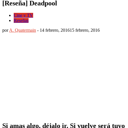
[Reseña] Deadpool
Cine y TV
Reseñas
por
A. Quatermain
-
14 febrero, 2016
15 febrero, 2016
Si amas algo, déjalo ir. Si vuelve será tuyo