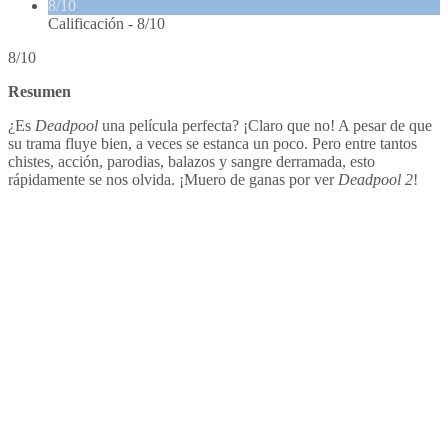
8/10
Calificación -
8/10
8/10
Resumen
¿Es
Deadpool
una película perfecta? ¡Claro que no! A pesar de que
su trama fluye bien, a veces se estanca un poco. Pero entre tantos
chistes, acción, parodias, balazos y sangre derramada, esto
rápidamente se nos olvida. ¡Muero de ganas por ver
Deadpool 2
!