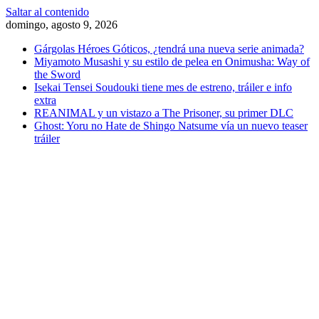
Saltar al contenido
domingo, agosto 9, 2026
Gárgolas Héroes Góticos, ¿tendrá una nueva serie animada?
Miyamoto Musashi y su estilo de pelea en Onimusha: Way of
the Sword
Isekai Tensei Soudouki tiene mes de estreno, tráiler e info
extra
REANIMAL y un vistazo a The Prisoner, su primer DLC
Ghost: Yoru no Hate de Shingo Natsume vía un nuevo teaser
tráiler