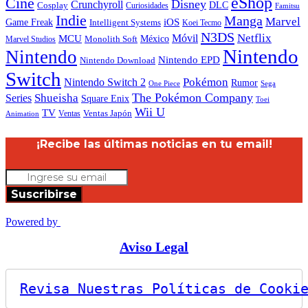
eShop
Cine
Disney
Crunchyroll
DLC
Cosplay
Curiosidades
Famitsu
Indie
Manga
Marvel
iOS
Game Freak
Intelligent Systems
Koei Tecmo
N3DS
Netflix
MCU
Móvil
México
Marvel Studios
Monolith Soft
Nintendo
Nintendo
Nintendo EPD
Nintendo Download
Switch
Nintendo Switch 2
Pokémon
Rumor
Sega
One Piece
The Pokémon Company
Shueisha
Series
Square Enix
Toei
Wii U
TV
Ventas
Ventas Japón
Animation
¡Recibe las últimas noticias en tu email!
Suscribirse
Powered by
Aviso Legal
Revisa Nuestras Políticas de Cooki