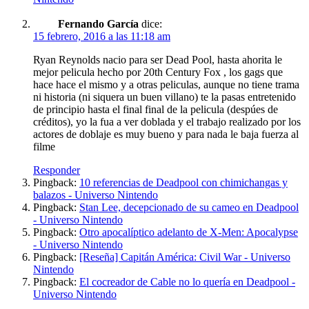
Fernando García
dice:
15 febrero, 2016 a las 11:18 am
Ryan Reynolds nacio para ser Dead Pool, hasta ahorita le
mejor pelicula hecho por 20th Century Fox , los gags que
hace hace el mismo y a otras peliculas, aunque no tiene trama
ni historia (ni siquera un buen villano) te la pasas entretenido
de principio hasta el final final de la pelicula (despúes de
créditos), yo la fua a ver doblada y el trabajo realizado por los
actores de doblaje es muy bueno y para nada le baja fuerza al
filme
Responder
Pingback:
10 referencias de Deadpool con chimichangas y
balazos - Universo Nintendo
Pingback:
Stan Lee, decepcionado de su cameo en Deadpool
- Universo Nintendo
Pingback:
Otro apocalíptico adelanto de X-Men: Apocalypse
- Universo Nintendo
Pingback:
[Reseña] Capitán América: Civil War - Universo
Nintendo
Pingback:
El cocreador de Cable no lo quería en Deadpool -
Universo Nintendo