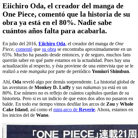
Eiichiro Oda, el creador del manga de
One Piece, comentó que la historia de su
obra ya está en el 80%. Nadie sabe
cuántos años falta para acabarla.
En julio del 2016,
Eiichiro Oda
, el creador del manga de
One
Piece
,
comentó
que
su obra
se encontraba aproximadamente en un
65%. Mucho ha pasado desde entonces, y de seguro, muchos fans
querrán saber en qué parte estamos en la actualidad. Pues hay una
actualización al respecto, y ésta proviene de una entrevista que se le
realizó a este
mangaka
por parte de periódico
Yomiuri Shimbun
.
Ahí,
Oda
reveló algo por demás sorprendente. La historial global de
las aventuras de
Monkey D. Luffy
y sus
nakamas
ya está en un
80%. Ese número no es reflejo de cuántos capítulos quedan de su
historieta. Pero si es un indicio de que estos dos años no pasaron en
balde. En todo ese tiempo vimos desfilar los arcos de
Zou
y
Whole
Cake Island
, así como el
mini-arco de
Reverie
. Ahora, estamos en
los inicios del de
Wano
.