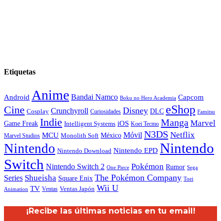
Etiquetas
Anime
Android
Bandai Namco
Capcom
Boku no Hero Academia
eShop
Cine
Disney
Crunchyroll
DLC
Cosplay
Curiosidades
Famitsu
Indie
Manga
Marvel
iOS
Game Freak
Intelligent Systems
Koei Tecmo
N3DS
Netflix
MCU
Móvil
México
Marvel Studios
Monolith Soft
Nintendo
Nintendo
Nintendo EPD
Nintendo Download
Switch
Nintendo Switch 2
Pokémon
Rumor
Sega
One Piece
The Pokémon Company
Shueisha
Series
Square Enix
Toei
Wii U
TV
Ventas
Ventas Japón
Animation
¡Recibe las últimas noticias en tu email!