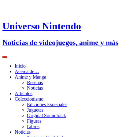
Universo Nintendo
Noticias de videojuegos, anime y más
Inicio
Acerca de…
Anime y Manga
Reseñas
Noticias
Articulos
Coleccionismo
Ediciones Especiales
Juguetes
Original Soundtrack
Figuras
Libros
Noticias