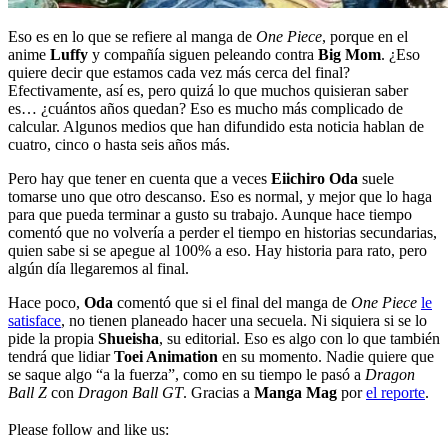
Eso es en lo que se refiere al manga de
One Piece
, porque en el
anime
Luffy
y compañía siguen peleando contra
Big Mom
. ¿Eso
quiere decir que estamos cada vez más cerca del final?
Efectivamente, así es, pero quizá lo que muchos quisieran saber
es… ¿cuántos años quedan? Eso es mucho más complicado de
calcular. Algunos medios que han difundido esta noticia hablan de
cuatro, cinco o hasta seis años más.
Pero hay que tener en cuenta que a veces
Eiichiro Oda
suele
tomarse uno que otro descanso. Eso es normal, y mejor que lo haga
para que pueda terminar a gusto su trabajo. Aunque hace tiempo
comentó que no volvería a perder el tiempo en historias secundarias,
quien sabe si se apegue al 100% a eso. Hay historia para rato, pero
algún día llegaremos al final.
Hace poco,
Oda
comentó que si el final del manga de
One Piece
le
satisface
, no tienen planeado hacer una secuela. Ni siquiera si se lo
pide la propia
Shueisha
, su editorial. Eso es algo con lo que también
tendrá que lidiar
Toei Animation
en su momento. Nadie quiere que
se saque algo “a la fuerza”, como en su tiempo le pasó a
Dragon
Ball Z
con
Dragon Ball GT
. Gracias a
Manga Mag
por
el reporte
.
Please follow and like us: