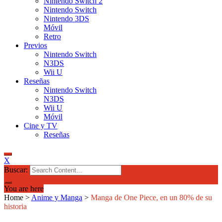
Nintendo Switch 2
Nintendo Switch
Nintendo 3DS
Móvil
Retro
Previos
Nintendo Switch
N3DS
Wii U
Reseñas
Nintendo Switch
N3DS
Wii U
Móvil
Cine y TV
Reseñas
X
Buscar:
You are here
Home
>
Anime y Manga
>
Manga de One Piece, en un 80% de su
historia