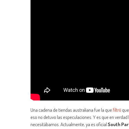
Una cadena de tiendas australiana fue la que
filtró
que 
eso no detuvo las especulaciones. Y es que en verdad 
necesitábamos. Actualmente, ya es oficial
South Par