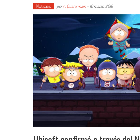
Noticias
por
A. Quatermain
-
10 marzo, 2018
Ubisoft confirmó a través del N