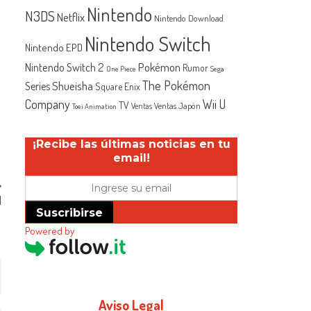
Nintendo
N3DS
Netflix
Nintendo Download
Nintendo Switch
Nintendo EPD
Nintendo Switch 2
Pokémon
Rumor
One Piece
Sega
The Pokémon
Shueisha
Series
Square Enix
Company
Wii U
TV
Ventas Japón
Ventas
Toei Animation
¡Recibe las últimas noticias en tu
email!
d
Suscribirse
Powered by
Aviso Legal