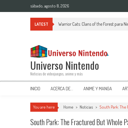
Saltar al contenido
sábado, agosto 8, 2026
Warrior Cats: Clans of the Forest para 
LATEST
Universo Nintendo
Noticias de videojuegos, anime y más
INICIO
ACERCA DE…
ANIME Y MANGA
AR
You are here
Home
>
Noticias
>
South Park: The 
South Park: The Fractured But Whole P