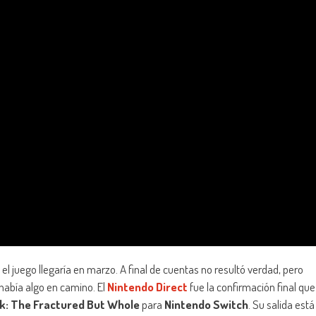
el juego llegaría en marzo. A final de cuentas no resultó verdad, pero
había algo en camino. El
Nintendo Direct
fue la confirmación final que
k: The Fractured But Whole
para
Nintendo Switch
. Su salida está