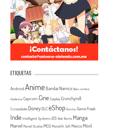
ETIQUETAS
Anime
Android
Bandai Namco
Boku no Hero
Cine
Capcom
Crunchyroll
Cosplay
Academia
eShop
Disney
Game Freak
DLC
Curiosidades
Famitsu
Indie
Manga
iOS
Intelligent Systems
Koei Tecmo
Marvel
MCU
Móvil
México
Monolith Soft
Marvel Studios