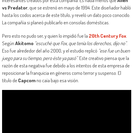
interesantes creados por esta compañía. Es nada menos que
Alien
vs Predator
, que se estrenó en mayo de 1994. Este diseñador habló
hasta los codos acerca de este título, y reveló un dato poco conocido.
La compañía si planeó publicarlo en consolas domésticas.
Pero esto no pudo ser, y quien lo impidió fue la
20th Century Fox
.
Según
Akitomo
“escuché que Fox, que tenía los derechos, dijo no”
.
Eso fue alrededor del año 2000, y el estudio replicó
“ese fue un buen
juego para su tiempo, pero éste ya pasó”
. Este creativo piensa que la
razón de esta negativa fue debido a los intentos de esta empresa de
reposicionar la franquicia en géneros como terror y suspenso. El
título de
Capcom
no caía bajo esa visión.