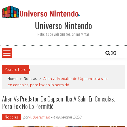
Saltar al contenido
Universo Nintendo
Noticias de videojuegos, anime y más
You are here
Home
>
Noticias
>
Alien vs Predator de Capcom iba a salir
en consolas, pero Fox no lo permitió
Alien Vs Predator De Capcom Iba A Salir En Consolas,
Pero Fox No Lo Permitió
Noticias
por
A. Quatermain
-
4 noviembre, 2020