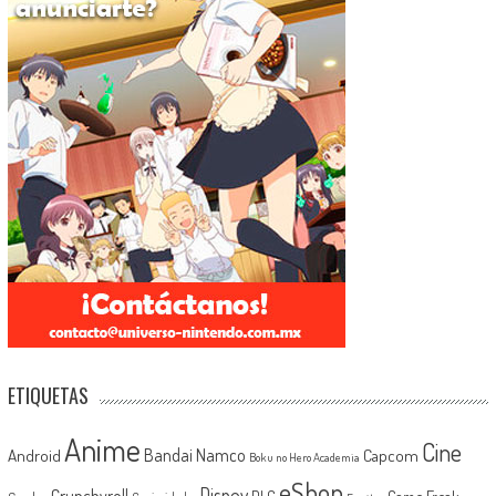
ETIQUETAS
Anime
Cine
Android
Bandai Namco
Capcom
Boku no Hero Academia
eShop
Disney
Crunchyroll
Game Freak