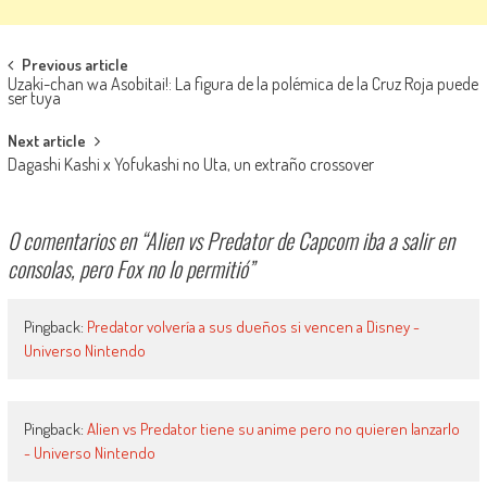
Navegación de entradas
Previous article
Uzaki-chan wa Asobitai!: La figura de la polémica de la Cruz Roja puede
ser tuya
Next article
Dagashi Kashi x Yofukashi no Uta, un extraño crossover
0 comentarios en “
Alien vs Predator de Capcom iba a salir en
consolas, pero Fox no lo permitió
”
Pingback:
Predator volvería a sus dueños si vencen a Disney -
Universo Nintendo
Pingback:
Alien vs Predator tiene su anime pero no quieren lanzarlo
- Universo Nintendo