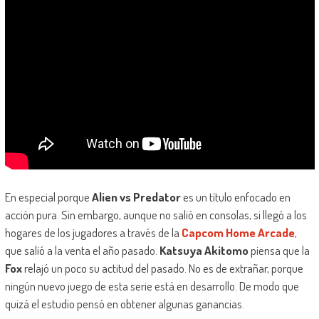
En especial porque
Alien vs Predator
es un título enfocado en
acción pura. Sin embargo, aunque no salió en consolas, si llegó a los
hogares de los jugadores a través de la
Capcom Home Arcade
,
que salió a la venta el año pasado.
Katsuya Akitomo
piensa que la
Fox
relajó un poco su actitud del pasado. No es de extrañar, porque
ningún nuevo juego de esta serie está en desarrollo. De modo que
quizá el estudio pensó en obtener algunas ganancias.