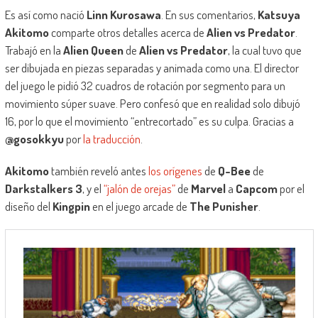
Es así como nació
Linn Kurosawa
. En sus comentarios,
Katsuya
Akitomo
comparte otros detalles acerca de
Alien vs Predator
.
Trabajó en la
Alien Queen
de
Alien vs Predator
, la cual tuvo que
ser dibujada en piezas separadas y animada como una. El director
del juego le pidió 32 cuadros de rotación por segmento para un
movimiento súper suave. Pero confesó que en realidad solo dibujó
16, por lo que el movimiento “entrecortado” es su culpa. Gracias a
@gosokkyu
por
la traducción
.
Akitomo
también reveló antes
los orígenes
de
Q-Bee
de
Darkstalkers 3
, y el
“jalón de orejas”
de
Marvel
a
Capcom
por el
diseño del
Kingpin
en el juego arcade de
The Punisher
.