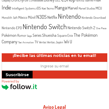
DLC
Cosplay
Curiosidades
Famitsu
Indie
Manga
Marvel
iOS
MCU
Intelligent Systems
Koei Tecmo
Marvel Studios
Nintendo
N3DS
Netflix
Móvil
México
Monolith Soft
Nintendo Download
Nintendo Switch
Nintendo Switch 2
Nintendo EPD
One Piece
The Pokémon
Shueisha
Pokémon
Series
Rumor
Square Enix
Sega
Company
Wii U
TV
Ventas Japón
Ventas
Toei Animation
¡Recibe las últimas noticias en tu email!
Suscribirse
Powered by
Aviso Legal