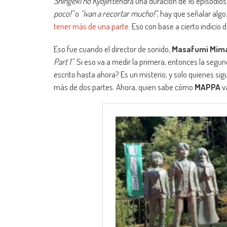
Shingeki no Kyojin
tendrá una duración de 16 episodios
poco!”
o
“¡van a recortar mucho!”
, hay que señalar alg
tener más de una parte
. Eso con base a cierto indicio 
Eso fue cuando el director de sonido,
Masafumi Mim
Part 1”
. Si eso va a medir la primera, entonces la segun
escrito hasta ahora? Es un misterio, y solo quienes s
más de dos partes. Ahora, quien sabe cómo
MAPPA
va