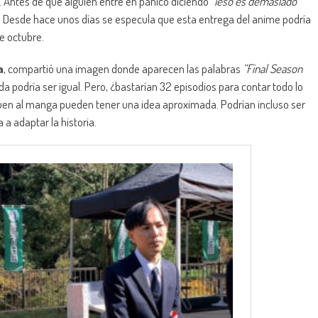
. Antes de que alguien entre en pánico diciendo
“¡eso es demasiado
o. Desde hace unos días se especula que esta entrega del anime podría
de octubre.
a
, compartió una imagen donde aparecen las palabras
“Final Season
da podría ser igual. Pero, ¿bastarían 32 episodios para contar todo lo
iguen al manga pueden tener una idea aproximada. Podrían incluso ser
 a adaptar la historia.