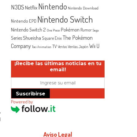
Nintendo
N3DS
Netflix
Nintendo Download
Nintendo Switch
Nintendo EPD
Nintendo Switch 2
Pokémon
Rumor
One Piece
Sega
The Pokémon
Shueisha
Series
Square Enix
Company
Wii U
TV
Ventas Japón
Ventas
Toei Animation
¡Recibe las últimas noticias en tu
email!
Suscribirse
Powered by
1
Aviso Legal