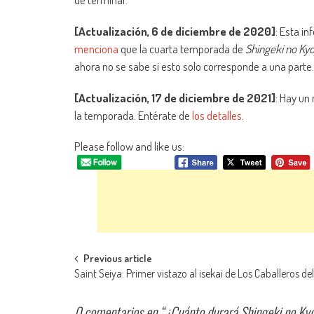
[Actualización, 6 de diciembre de 2020]
: Esta i
menciona
que la cuarta temporada de
Shingeki no Kyo
ahora no se sabe si esto solo corresponde a una parte
[Actualización, 17 de diciembre de 2021]
: Hay un
la temporada. Entérate de
los detalles
.
Please follow and like us:
Navegación de entradas
Previous article
Saint Seiya: Primer vistazo al isekai de Los Caballeros de
0 comentarios en “
¿Cuánto durará Shingeki no Ky