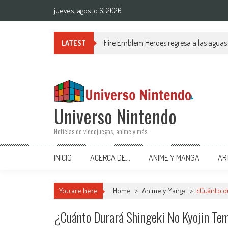
Saltar al contenido
jueves, agosto 6, 2026
Fire Emblem Heroes regresa a las agua
LATEST
Universo Nintendo
Noticias de videojuegos, anime y más
INICIO
ACERCA DE…
ANIME Y MANGA
AR
You are here
Home
>
Anime y Manga
>
¿Cuánto d
¿Cuánto Durará Shingeki No Kyojin Te