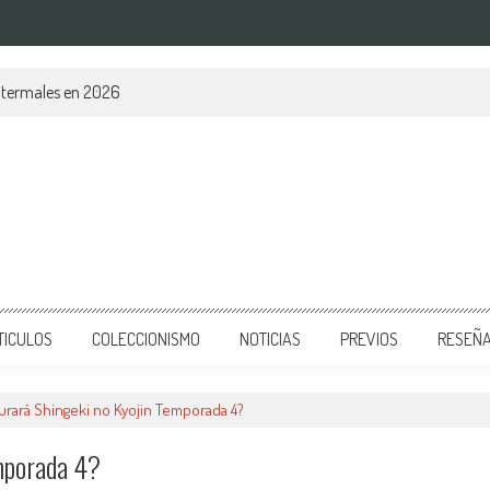
s termales en 2026
TICULOS
COLECCIONISMO
NOTICIAS
PREVIOS
RESEÑ
urará Shingeki no Kyojin Temporada 4?
mporada 4?