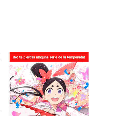
e
a
e