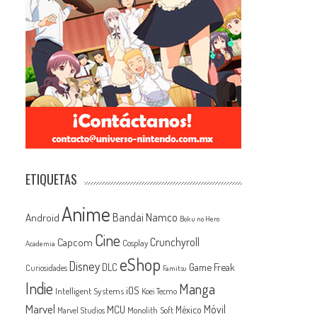
ETIQUETAS
Anime
Android
Bandai Namco
Boku no Hero
Cine
Capcom
Crunchyroll
Cosplay
Academia
eShop
Disney
Game Freak
DLC
Curiosidades
Famitsu
Indie
Manga
iOS
Intelligent Systems
Koei Tecmo
s
Marvel
MCU
Móvil
México
Monolith Soft
Marvel Studios