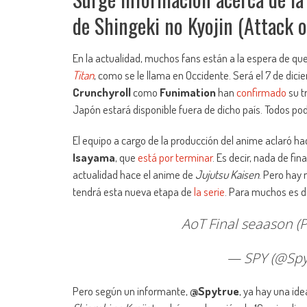
de Shingeki no Kyojin (Attack o
En la actualidad, muchos fans están a la espera de q
Titan
, como se le llama en Occidente. Será el 7 de dici
Crunchyroll
como
Funimation
han
confirmado
su t
Japón estará disponible fuera de dicho país. Todos podrá
El equipo a cargo de la producción del anime aclaró h
Isayama
, que
está por terminar
. Es decir, nada de fi
actualidad hace el anime de
Jujutsu Kaisen
. Pero hay
tendrá esta nueva etapa de
la serie
. Para muchos es dif
AoT Final seaason (Pa
— SPY (@Spy
Pero según un informante,
@Spytrue
, ya hay una id