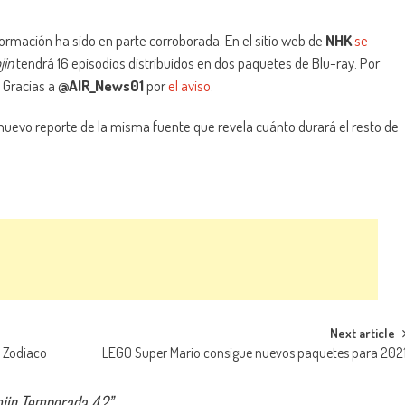
nformación ha sido en parte corroborada. En el sitio web de
NHK
se
jin
tendrá 16 episodios distribuidos en dos paquetes de Blu-ray. Por
. Gracias a
@AIR_News01
por
el aviso
.
 nuevo reporte de la misma fuente que revela cuánto durará el resto de
Next article
l Zodiaco
LEGO Super Mario consigue nuevos paquetes para 202
ojin Temporada 4?
”