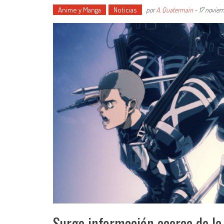
Anime y Manga
Noticias
por
A. Quatermain
-
17 novie
Surge información acerca de la