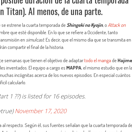
n Titan). Al menos, de una parte.
ue se estrene la cuarta temporada de
Shingeki no Kyojin
, o
Attack on
embre que esté disponible. En lo que se refiere a Occidente, tanto
ransmisión en
simulcast
. Es decir, que el mismo día que se transmita en
n compartir el final de la historia.
ace semanas que tienen el objetivo de adaptar
todo el manga
de
Hajim
nales inventados. El equipo a cargo es
MAPPA
, el mismo estudio que en l
 muchas incógnitas acerca de los nuevos episodios. En especial cuántos
ícil calcularlo.
rt 1 ??) is listed for 16 episodes.
true)
November 17, 2020
ea al respecto. Según él, sus fuentes señalan que la cuarta temporada d