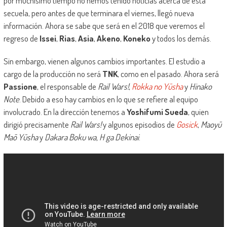
por muchísimo tiempo no hemos tenido noticias acerca de esta
secuela, pero antes de que terminara el viernes, llegó nueva
información. Ahora se sabe que será en el 2018 que veremos el
regreso de
Issei
,
Rias
,
Asia
,
Akeno
,
Koneko
y todos los demás.
Sin embargo, vienen algunos cambios importantes. El estudio a
cargo de la producción no será
TNK
, como en el pasado. Ahora será
Passione
, el responsable de
Rail Wars!
,
Rokka no Yūsha
y
Hinako
Note
. Debido a eso hay cambios en lo que se refiere al equipo
involucrado. En la dirección tenemos a
Yoshifumi Sueda
, quien
dirigió precisamente
Rail Wars!
y algunos episodios de
Gosick
,
Maoyū
Maō Yūsha
y
Dakara Boku wa, H ga Dekinai
.