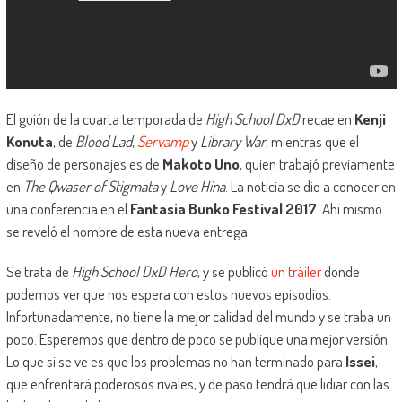
El guión de la cuarta temporada de
High School DxD
recae en
Kenji
Konuta
, de
Blood Lad
,
Servamp
y
Library War
, mientras que el
diseño de personajes es de
Makoto Uno
, quien trabajó previamente
en
The Qwaser of Stigmata
y
Love Hina
. La noticia se dio a conocer en
una conferencia en el
Fantasia Bunko Festival 2017
. Ahí mismo
se reveló el nombre de esta nueva entrega.
Se trata de
High School DxD Hero
, y se publicó
un tráiler
donde
podemos ver que nos espera con estos nuevos episodios.
Infortunadamente, no tiene la mejor calidad del mundo y se traba un
poco. Esperemos que dentro de poco se publique una mejor versión.
Lo que si se ve es que los problemas no han terminado para
Issei
,
que enfrentará poderosos rivales, y de paso tendrá que lidiar con las