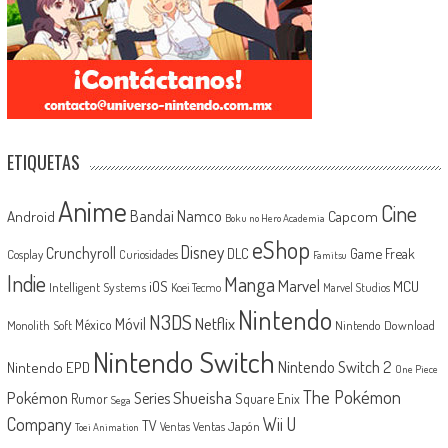
ETIQUETAS
Anime
Cine
Android
Bandai Namco
Capcom
Boku no Hero Academia
eShop
Disney
Crunchyroll
Game Freak
DLC
Cosplay
Curiosidades
Famitsu
Indie
Manga
Marvel
iOS
MCU
Intelligent Systems
Koei Tecmo
Marvel Studios
Nintendo
N3DS
Netflix
Móvil
México
Monolith Soft
Nintendo Download
Nintendo Switch
Nintendo Switch 2
Nintendo EPD
One Piece
The Pokémon
Shueisha
Pokémon
Series
Rumor
Square Enix
Sega
Company
Wii U
TV
Ventas Japón
Ventas
Toei Animation