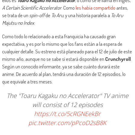
ellos es
Toaru Kagaku no Accelerator
, o como se le llama en inglés,
A Certain Scientific Accelerator
. Como
les había compartido
antes,
se trata de un
spin-off
de
To Aru
, y una historia paralela a
To Aru
Majutsu no Index
.
Como todo lo relacionado a esta franquicia ha causado gran
expectativa, y es por lo mismo que los fans están a la espera de
cualquier detalle. Su estreno está planeado para el 12 de julio de este
mismo año, aunque no se sabe sí estará disponible en
Crunchyroll
.
Según un conocido informante, ya se sabe cuánto durará este
anime. De acuerdo al plan, tendrá una duración de 12 episodios, lo
que equivale a tres meses.
The "Toaru Kagaku no Accelerator" TV anime
will consist of 12 episodes
https://t.co/5cRGNEekBr
pic.twitter.com/pPcoD2sB8K