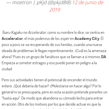
— moetron | pKjd (@pkjd8I8)
12 de junio de
2019
Toaru Kagaku no Accelerator
, como su nombre lo dice, se centra en
Accelerator
, el más poderoso de los
esper
en
Academy City
. Él
poco a poco se va recuperando de sus heridas, cuando una nueva
oleada de problemas le llegan repentinamente. ¿Cuál es la amenaza
ahora? Pues es un grupo de fanáticos que se llaman a sí mismos
DA
.
Empieza a cometer estragos y eso puede poner en peligro a la
ciudad.
Pero sus actividades tienen el potencial de encender el mundo
entero. ¿Qué debería de hacer? ¿Molestarse en hacer algo? Por lo
general ni se preocuparía, pero en esta ocasión pretende ponerles un
“hasta aquí”. De modo que abandona su cómodo lecho para entrar
en acción. Otro de los motivos por los que decide actuar es que la