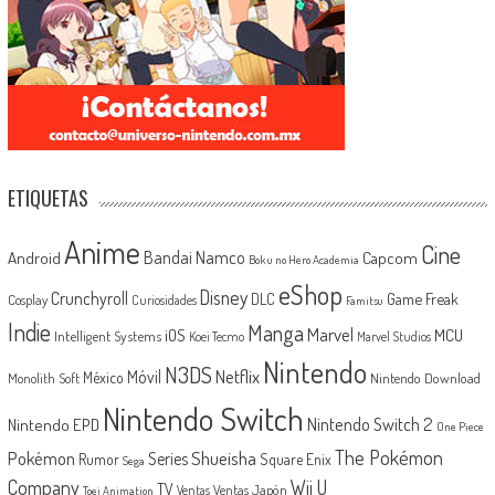
ETIQUETAS
Anime
Cine
Android
Bandai Namco
Capcom
Boku no Hero Academia
eShop
Disney
Crunchyroll
Game Freak
DLC
Cosplay
Curiosidades
Famitsu
Indie
Manga
Marvel
iOS
MCU
Intelligent Systems
Koei Tecmo
Marvel Studios
Nintendo
N3DS
Netflix
Móvil
México
Monolith Soft
Nintendo Download
Nintendo Switch
Nintendo Switch 2
Nintendo EPD
One Piece
The Pokémon
Shueisha
Pokémon
Series
Rumor
Square Enix
Sega
Company
Wii U
TV
Ventas Japón
Ventas
Toei Animation