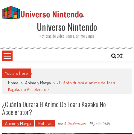
Saltar al contenido
Universo Nintendo
Noticias de videojuegos, anime y más
You are here
Home
>
Anime y Manga
>
¿Cuánto durará el anime de Toaru
Kagaku no Accelerator?
¿Cuánto Durará El Anime De Toaru Kagaku No
Accelerator?
Anime y Manga
Noticias
por
A. Quatermain
-
19 junio, 2019