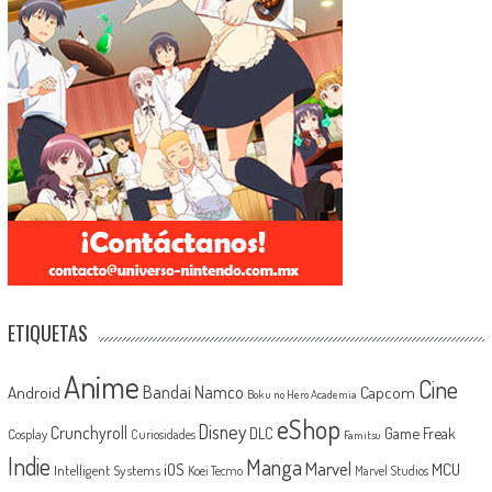
ETIQUETAS
Anime
Cine
Android
Bandai Namco
Capcom
Boku no Hero Academia
eShop
Disney
Crunchyroll
Game Freak
DLC
Cosplay
Curiosidades
Famitsu
Indie
Manga
Marvel
iOS
MCU
Intelligent Systems
Koei Tecmo
Marvel Studios