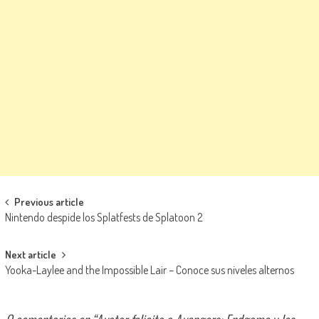
Navegación de entradas
Previous article
Nintendo despide los Splatfests de Splatoon 2
Next article
Yooka-Laylee and the Impossible Lair – Conoce sus niveles alternos