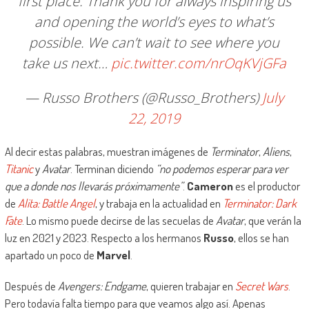
first place. Thank you for always inspiring us
and opening the world’s eyes to what’s
possible. We can’t wait to see where you
take us next…
pic.twitter.com/nrOqKVjGFa
— Russo Brothers (@Russo_Brothers)
July
22, 2019
Al decir estas palabras, muestran imágenes de
Terminator
,
Aliens
,
Titanic
y
Avatar
. Terminan diciendo
“no podemos esperar para ver
que a donde nos llevarás próximamente”
.
Cameron
es el productor
de
Alita: Battle Angel
, y trabaja en la actualidad en
Terminator: Dark
Fate
. Lo mismo puede decirse de las secuelas de
Avatar
, que verán la
luz en 2021 y 2023. Respecto a los hermanos
Russo
, ellos se han
apartado un poco de
Marvel
.
Después de
Avengers: Endgame
, quieren trabajar en
Secret Wars
.
Pero todavía falta tiempo para que veamos algo así. Apenas