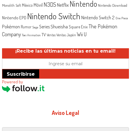
Nintendo
N3DS
Netflix
Móvil
México
Monolith Soft
Nintendo Download
Nintendo Switch
Nintendo Switch 2
Nintendo EPD
One Piece
The Pokémon
Shueisha
Pokémon
Series
Rumor
Square Enix
Sega
Company
Wii U
TV
Ventas Japón
Ventas
Toei Animation
¡Recibe las últimas noticias en tu email!
Suscribirse
Powered by
Aviso Legal