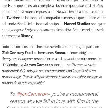
con
Hulk
, que no estaba completa. Tuvieron que pasar casi 10 años
para romper la marca impuesta por
Avatar
. Debido a eso, la cuenta
en
Twitter
de la franquicia compartió el mensaje que pueden ver en
esta nota. Son felicitaciones al equipo de
Marvel Studios
por lograr
que
Avengers: Endgame
alcanzara dicha cifra. Actualmente, la serie
pertenece a
Disney
.
Todo debido a los derechos que heredó al comprar gran parte de la
21st Century Fox
. Los hermanos
Russo
, quienes dirigieron
Avengers: Endgame
, respondieron a este
tweet
con otro mensaje.
Dirigiéndose a
James Cameron
, declararon
“tu eres la razón
monumental de porque nos enamoramos con las películas en
primer lugar. Gracias a ti por siempre inspirarnos y abrir los ojos al
mundo de lo que es posible”
.
To
@JimCameron
– you're a monumental
reason why we fell in love with film in the