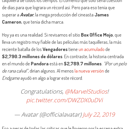
taquillera de todos los tiempos. Él comento que solo sería cuestión
de días para que lograra un récord así. Pero para eso tenía que
superar a
Avatar
, la mega producción del cineasta
James
Cameron
, que tenía dicha marca.
Hoy ya es una realidad. Si revisamos el sitio
Box Office Mojo
, que
lleva un registro muy fiable de las películas más taquilleras, la más
reciente batalla de los
Vengadores
tiene
un acumulado
de
$2,790.3 millones de dólares
. En contraste, la historia centrada
en el mundo de
Pandora
está en
$2,789.7 millones
.
“¡Por un pelo
de rana calva!”
, dirían algunos. Al menos
la nueva versión
de
Endgame
ayudó en algo a lograr este récord.
Congratulations,
@MarvelStudios
!
pic.twitter.com/DWZDX0uDVi
— Avatar (@officialavatar)
July 22, 2019
Eso a pesar de todas las críticas que le llovieron por la escena extra