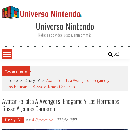
Saltar al contenido
Universo Nintendo
Noticias de videojuegos, anime y más
You are here
Home
>
Cine y TV
>
Avatar felicita a Avengers: Endgame y
los hermanos Russo a James Cameron
Avatar Felicita A Avengers: Endgame Y Los Hermanos
Russo A James Cameron
Cine y TV
por
A. Quatermain
-
22 julio, 2019