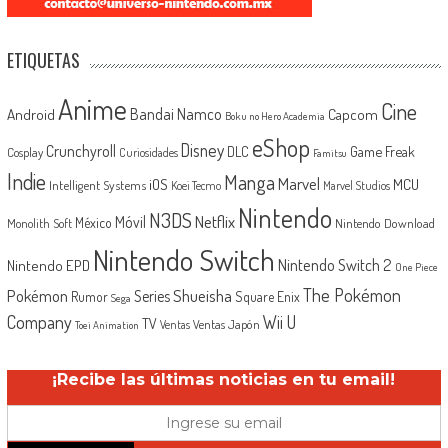
ETIQUETAS
Anime
Cine
Android
Bandai Namco
Capcom
Boku no Hero Academia
eShop
Disney
Crunchyroll
Game Freak
DLC
Cosplay
Curiosidades
Famitsu
Indie
Manga
Marvel
iOS
MCU
Intelligent Systems
Koei Tecmo
Marvel Studios
Nintendo
N3DS
Netflix
Móvil
México
Monolith Soft
Nintendo Download
Nintendo Switch
Nintendo Switch 2
Nintendo EPD
One Piece
The Pokémon
Shueisha
Pokémon
Series
Rumor
Square Enix
Sega
Company
Wii U
TV
Ventas Japón
Ventas
Toei Animation
¡Recibe las últimas noticias en tu email!