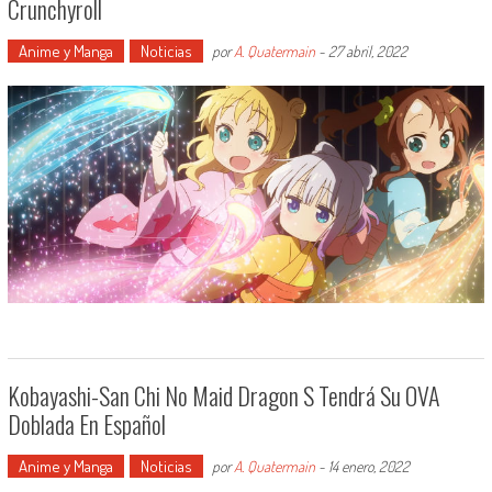
Crunchyroll
Anime y Manga
Noticias
por
A. Quatermain
-
27 abril, 2022
Kobayashi-San Chi No Maid Dragon S Tendrá Su OVA
Doblada En Español
Anime y Manga
Noticias
por
A. Quatermain
-
14 enero, 2022