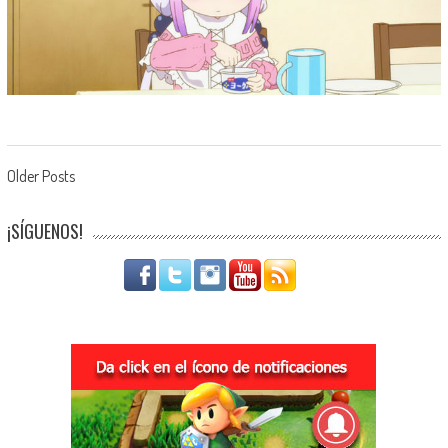
Navegación de entradas
Older Posts
¡SÍGUENOS!