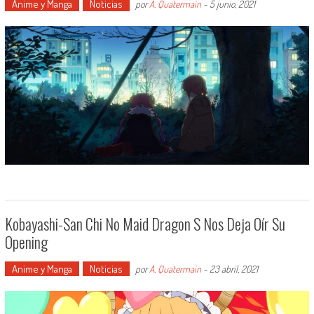
Anime y Manga
Noticias
por
A. Quatermain
-
5 junio, 2021
Kobayashi-San Chi No Maid Dragon S Nos Deja Oír Su
Opening
Anime y Manga
Noticias
por
A. Quatermain
-
23 abril, 2021