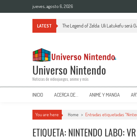
Saltar al contenido
jueves, agosto 6, 2026
The Legend of Zelda: Uli Latukefu será G
LATEST
Universo Nintendo
Noticias de videojuegos, anime y más
INICIO
ACERCA DE…
ANIME Y MANGA
AR
You are here
Home
>
Entradas etiquetadas "Ninte
ETIQUETA: NINTENDO LABO: VR