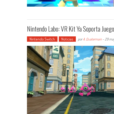
Nintendo Labo: VR Kit Ya Soporta Jueg
Nintendo Switch
Noticias
por
A. Quatermain
-
29 may