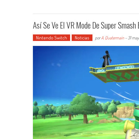
Así Se Ve El VR Mode De Super Smash 
Nintendo Switch
Noticias
por
A. Quatermain
-
31 may