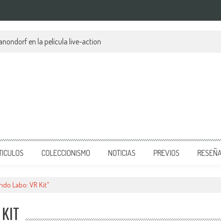
anondorf en la película live-action
TICULOS
COLECCIONISMO
NOTICIAS
PREVIOS
RESEÑ
ndo Labo: VR Kit"
 KIT