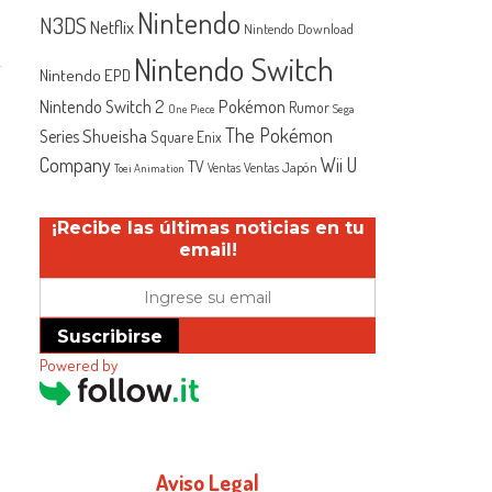
Nintendo
N3DS
Netflix
Nintendo Download
Nintendo Switch
Nintendo EPD
Nintendo Switch 2
Pokémon
Rumor
One Piece
Sega
The Pokémon
Shueisha
Series
Square Enix
Company
Wii U
TV
Ventas Japón
Ventas
Toei Animation
¡Recibe las últimas noticias en tu
email!
Suscribirse
Powered by
Aviso Legal