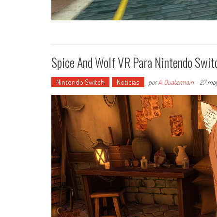
Spice And Wolf VR Para Nintendo Swit
Nintendo Switch
Noticias
por
A. Quatermain
-
27 may