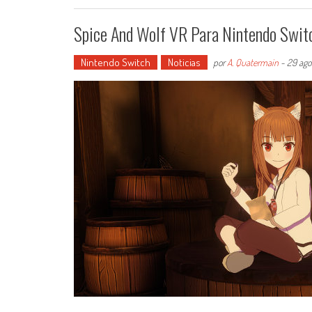
Spice And Wolf VR Para Nintendo Switc
Nintendo Switch
Noticias
por
A. Quatermain
-
29 ago