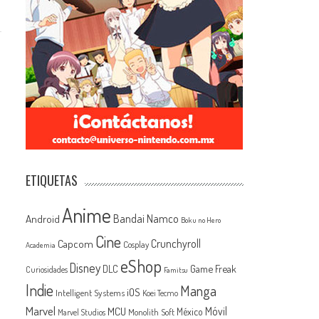
ETIQUETAS
Anime
Android
Bandai Namco
Boku no Hero
Cine
Capcom
Crunchyroll
Cosplay
Academia
eShop
Disney
Game Freak
DLC
Curiosidades
Famitsu
Indie
Manga
iOS
Intelligent Systems
Koei Tecmo
Marvel
MCU
Móvil
México
Monolith Soft
Marvel Studios