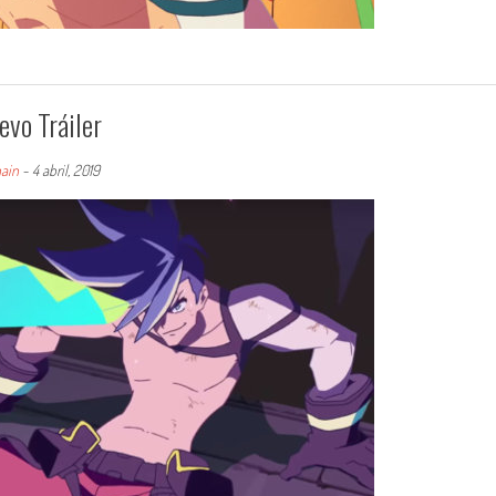
vo Tráiler
ain
-
4 abril, 2019