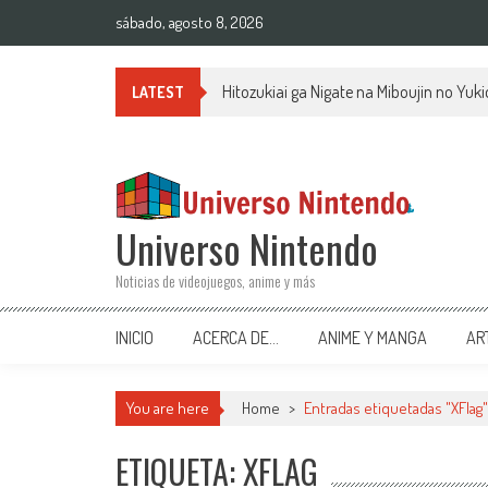
Saltar al contenido
sábado, agosto 8, 2026
Hitozukiai ga Nigate na Miboujin no Yu
LATEST
Universo Nintendo
Noticias de videojuegos, anime y más
INICIO
ACERCA DE…
ANIME Y MANGA
AR
You are here
Home
>
Entradas etiquetadas "XFlag"
ETIQUETA: XFLAG