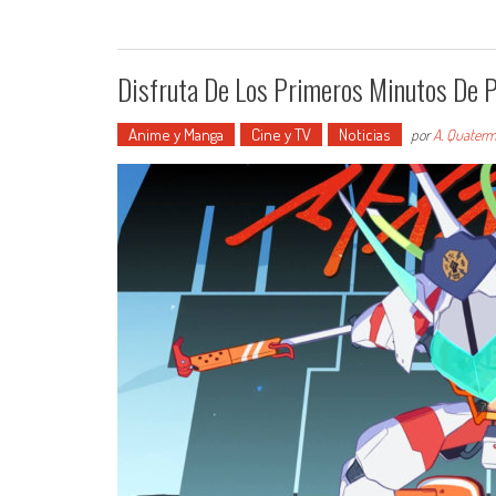
Disfruta De Los Primeros Minutos De 
Anime y Manga
Cine y TV
Noticias
por
A. Quaterm