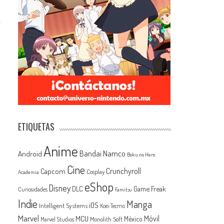
ETIQUETAS
Anime
Android
Bandai Namco
Boku no Hero
Cine
Capcom
Crunchyroll
Cosplay
Academia
eShop
Disney
Game Freak
DLC
Curiosidades
Famitsu
Indie
Manga
iOS
Intelligent Systems
Koei Tecmo
Marvel
MCU
Móvil
México
Monolith Soft
Marvel Studios