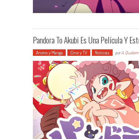
Pandora To Akubi Es Una Película Y Est
Anime y Manga
Cine y TV
Noticias
por
A. Quaterm