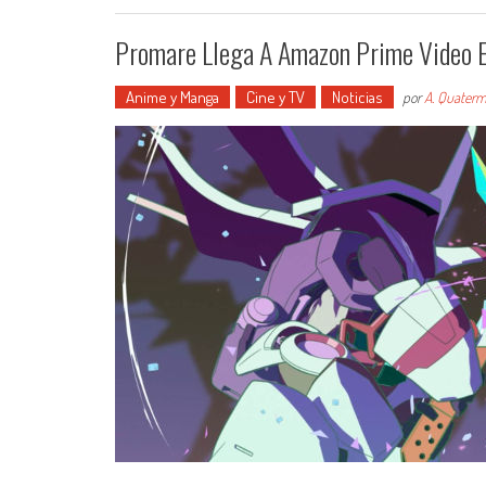
Promare Llega A Amazon Prime Video 
Anime y Manga
Cine y TV
Noticias
por
A. Quaterm