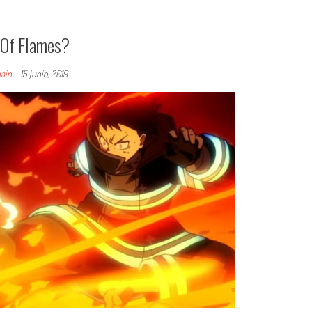
 Of Flames?
ain
-
15 junio, 2019