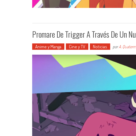
Promare De Trigger A Través De Un Nue
Anime y Manga
Cine y TV
Noticias
por
A. Quaterm