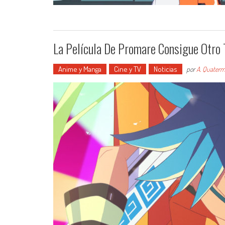
La Película De Promare Consigue Otro 
Anime y Manga
Cine y TV
Noticias
por
A. Quaterm