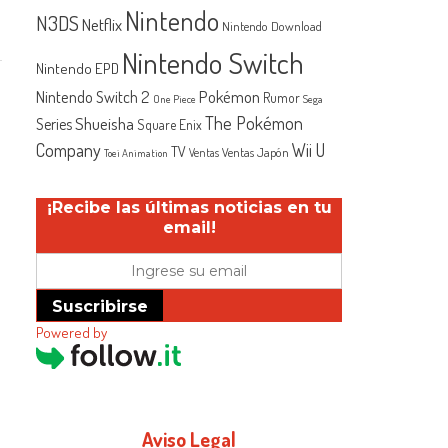
Nintendo
N3DS
Netflix
Nintendo Download
Nintendo Switch
Nintendo EPD
Nintendo Switch 2
Pokémon
Rumor
One Piece
Sega
The Pokémon
Shueisha
Series
Square Enix
Company
Wii U
TV
Ventas Japón
Ventas
Toei Animation
¡Recibe las últimas noticias en tu
email!
Suscribirse
Powered by
Aviso Legal