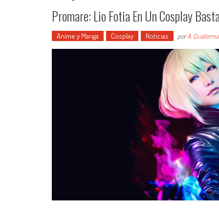
Promare: Lio Fotia En Un Cosplay Bas
Anime y Manga
Cosplay
Noticias
por
A. Quaterma