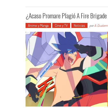
¿Acaso Promare Plagió A Fire Brigade
Anime y Manga
Cine y TV
Noticias
por
A. Quaterm