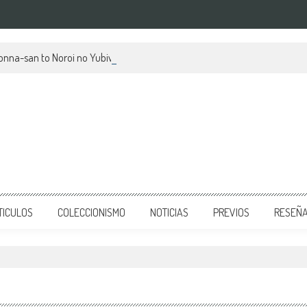
kionna-san to Noroi no Yubiwa, su mes de estreno y avances
TICULOS
COLECCIONISMO
NOTICIAS
PREVIOS
RESEÑ