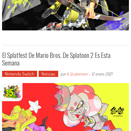
El Splatfest De Mario Bros. De Splatoon 2 Es Esta
Semana
Nintendo Switch
Noticias
por
A. Quatermain
-
12 enero, 2021