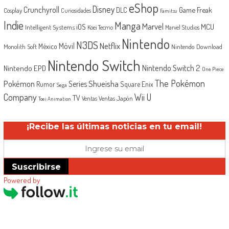
eShop
Disney
Crunchyroll
Game Freak
DLC
Cosplay
Curiosidades
Famitsu
Indie
Manga
Marvel
iOS
MCU
Intelligent Systems
Koei Tecmo
Marvel Studios
Nintendo
N3DS
Netflix
Móvil
México
Monolith Soft
Nintendo Download
Nintendo Switch
Nintendo Switch 2
Nintendo EPD
One Piece
The Pokémon
Shueisha
Pokémon
Series
Rumor
Square Enix
Sega
Company
Wii U
TV
Ventas Japón
Ventas
Toei Animation
¡Recibe las últimas noticias en tu email!
Suscribirse
Powered by