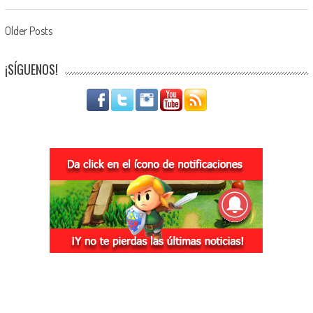
Navegación de entradas
Older Posts
¡SÍGUENOS!