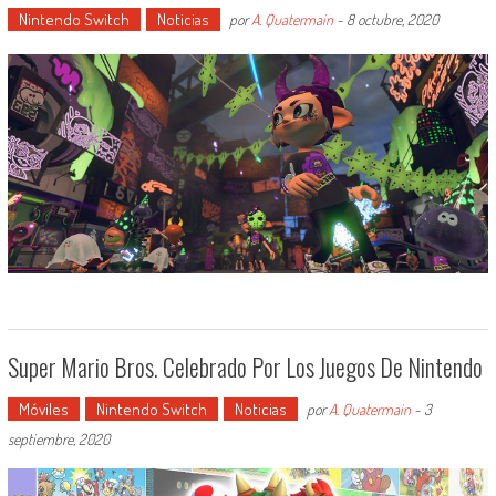
Nintendo Switch
Noticias
por
A. Quatermain
-
8 octubre, 2020
Super Mario Bros. Celebrado Por Los Juegos De Nintendo
Móviles
Nintendo Switch
Noticias
por
A. Quatermain
-
3
septiembre, 2020