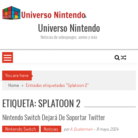
Saltar al contenido
Universo Nintendo
Noticias de videojuegos, anime y más
You are here
Home
>
Entradas etiquetadas "Splatoon 2"
ETIQUETA: SPLATOON 2
Nintendo Switch Dejará De Soportar Twitter
Nintendo Switch
Noticias
por
A. Quatermain
-
8 mayo, 2024